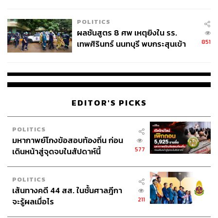
ชั่วคราว หลังเหตุใช้อาวุธปืนภายใน
โรงเรียนคลี่คลาย
POLITICS
ผลชันสูตร 8 ศพ เหตุยิงใน รร.
851
เทพศิรินทร์ นนทบุรี พบกระสุนเข้า
จุดสำคัญ ‘ศีรษะ-หน้าอก’ ครูถูกยิง
4 นัด จากระยะไกล
EDITOR'S PICKS
POLITICS
มหากาพย์โกงข้อสอบท้องถิ่น ก่อน
577
เดินหน้าสู่จุดจบในสัปดาห์นี้
POLITICS
เส้นทางคดี 44 สส. ในชั้นศาลฎีกา
211
จะรู้ผลเมื่อไร