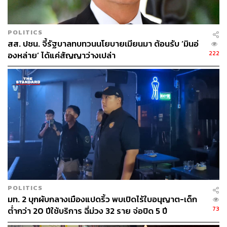
POLITICS
สส. ปชน. จี้รัฐบาลทบทวนนโยบายเมียนมา ต้อนรับ ‘มินอ่
222
องหล่าย’ ได้แค่สัญญาว่างเปล่า
POLITICS
มท. 2 บุกผับกลางเมืองแปดริ้ว พบเปิดไร้ใบอนุญาต-เด็ก
73
ต่ำกว่า 20 ปีใช้บริการ ฉี่ม่วง 32 ราย จ่อปิด 5 ปี