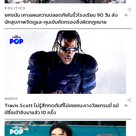
POLITICS
ยศชนัน เคาะแผนความปลอดภัยในรั้วโรงเรียน 90 วัน ส่ง
...
นักสุขภาพจิตดูแล-คุมเข้มคัดกรองสิ่งผิดกฎหมาย
MUSIC
Travis Scott ไม่รู้สึกกดดันที่ไม่เคยชนะรางวัลแกรมมี่ แม้
...
มีชื่อเข้าชิงมาแล้ว 10 ครั้ง