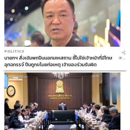
POLITICS
นายกฯ สั่งเข้มพกปืนนอกเคหสถาน ชี้ไม่ใช่เจ้าหน้าที่มีโทษ
...
อุกฉกรรจ์ ปืนถูกขโมยก่อเหตุ เจ้าของร่วมรับผิด