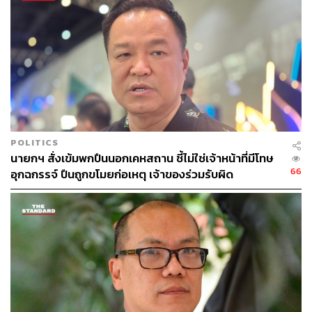
ประชาชนดีมาก ตนก็มีความมั่นใจที่จะสร้างประโยชน์ให้ได้
ตามที่ประชาชนต้องการ เหตุผลที่เปลี่ยนมาลงแบบเขต เพราะ
ตนต้องการลงพื้นที่สัมผัสอย่างใกล้ชิดกับพี่น้องประชาชน ซึ่ง
ถ้าตนลงเขตก็จะสามารถเจาะลงพื้นที่ได้
TAGS:
การหาเสียง
เอกราช ช่างเหลา
การเลือกตั้ง
ขอนแก่น
อนุทิน ชาญวีรกูล
พรรคภูมิใจไทย
POLITICS
นายกฯ สั่งเข้มพกปืนนอกเคหสถาน ชี้ไม่ใช่เจ้าหน้าที่มีโทษ
66
อุกฉกรรจ์ ปืนถูกขโมยก่อเหตุ เจ้าของร่วมรับผิด
70
ABOUT THE AUTHOR
THE STANDARD TEAM
กองบรรณาธิการ THE STANDARD