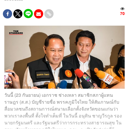
70
วันนี้ (23 กันยายน) เอกราช ช่างเหลา สมาชิกสภาผู้แทน
ราษฎร (ส.ส.) บัญชีรายชื่อ พรรคภูมิใจไทย ให้สัมภาษณ์กับ
สื่อมวลชนถึงสถานการณ์สนามเลือกตั้งจังหวัดขอนแก่นว่า
พวกเราลงพื้นที่ ตั้งใจทำเต็มที่ ในวันนี้ อนุทิน ชาญวีรกูล รอง
นายกรัฐมนตรี และรัฐมนตรีว่าการกระทรวงสาธารณสุข ใน