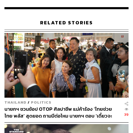
“ณ วันนี้เมื่อเรามาอยู่พรรคภูมิใจไทยก็ต้องเรียนว่า เราไม่มี
แรงต้าน ถึงจะไม่มีกระแสก็ไม่ต้องห่วง เพราะไม่มีแรงต้าน
และพรรคภูมิใจไทยพูดแล้วทำ จากผลงานของพรรคที่ผ่าน
RELATED STORIES
มาทั้งนโยบายปลดล็อกกัญชา รวมถึงนโยบายใหม่ๆ ที่นำ
เสนอก็โดนใจประชาชนและสัมผัสได้ พรรคต่างๆ ถ้าเปรียบ
กับพรรคภูมิใจไทยก็จะเห็นความแตกต่างอย่างชัดเจน”
เอกราชระบุ
เมื่อผู้สื่อข่าวถามว่า ในฐานะที่ดูแลพื้นที่จังหวัดขอนแก่น จะ
สามารถสู้กับแลนด์สไลด์ได้ใช่หรือไม่ เอกราชกล่าวว่า ตนไม่
ห่วงและไม่รู้สึกอะไรกับเรื่องแลนด์สไลด์ และเราจะไม่ไป
โจมตีใคร เพราะเราเชื่อมั่นและมั่นใจ เพราะลงพื้นที่ทำงาน
การเมือง ทำการบ้านอย่างสม่ำเสมอ โดยเฉพาะเขต 2 ซึ่ง
ลูกชายตนลงในเขตนี้ ตั้งแต่เป็น ส.ส. มาไม่เคยหยุดเลย จนตน
THAILAND
/
POLITICS
ต้องเบรกให้เบาๆ หน่อย เพราะการลงพื้นที่มันมีค่าใช้จ่าย
นายกฯ ชวนช้อป OTOP ศิลปาชีพ แม่ค้าร้อง ‘ไทยช่วย
39
ไทย พลัส’ สุดยอด ถามมีต่อไหม นายกฯ ตอบ ‘เดี๋ยวจะ
ในส่วนของตนก็ประกาศว่าจะลงเลือกตั้งแบบแบ่งเขต ในเขต
พยายาม’
ที่ 4 เพราะจากที่ตนลงพื้นที่ก็ได้รับการตอบรับจากพี่น้อง