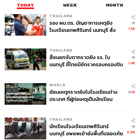
TODAY
WEEK
MONTH
THAILAND
รอง ผบ.ตร. บัญชาการเหตุยิง
1.5K
โรงเรียนเทพศิรินทร์ นนทบุรี สั่ง
ค้นหา 2 รอบยืนยันไร้คนติดค้าง พบ
ศพปู่-ย่าที่บ้านพักผู้ก่อเหตุ
THAILAND
สื่อนอกจับตากราดยิง รร. ใน
1.4K
นนทบุรี ชี้ไทยมีอัตราครอบครองปืน
สูงในระดับต้นของภูมิภาค
WORLD
ย้อนเหตุกราดยิงในโรงเรียนต่าง
1K
ประเทศ ที่ผู้ก่อเหตุเป็นนักเรียน
THAILAND
นักเรียนโรงเรียนเทพศิรินทร์
0.9K
นนทบุรี อพยพเข้ายังพื้นที่ปลอดภัย