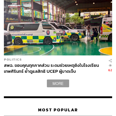
POLITICS
สพฉ. ขอบคุณทุกภาคส่วน ระดมช่วยเหตุยิงในโรงเรียน
62
เทพศิรินทร์ ย้ำดูแลสิทธิ UCEP ผู้บาดเจ็บ
MORE
MOST POPULAR