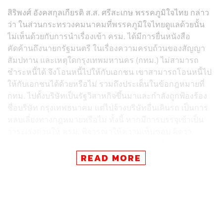
สิริพงศ์ อังคสกุลเกียรติ ส.ส. ศรีสะเกษ พรรคภูมิใจไทย กล่าว
ว่า ในส่วนกระทรวงคมนาคมที่พรรคภูมิใจไทยดูแลด้วยนั้น
ไม่เห็นด้วยกับการนำเรื่องเข้า ครม. ได้มีการยื่นหนังสือ
คัดค้านถึงนายกรัฐมนตรี ในเรื่องความครบถ้วนของสัญญา
สัมปทาน และเหตุใดกรุงเทพมหานคร (กทม.) ไม่สามารถ
ชำระหนี้ได้ จึงโอนหนี้ไปให้กับเอกชน เขาสามารถโอนหนี้ไป
ให้กับเอกชนได้ด้วยหรือไม่ รวมถึงประเด็นในข้อกฎหมายที่
กทม. ไปตั้งบริษัทเป็นรัฐวิสาหกิจขึ้นมาและกำลังถูกฟ้องร้อง
ชื่อบริษัท กรุงเทพธนาคม แต่ไปจ้างบริษัทอื่นเดินรถ เป็นการ
หลบเลี่ยงทางกฎหมายหรือไม่ ทั้งนี้ หากมีการบรรจุเข้าเป็น
วาระเร่งด่วนให้ ครม. พิจารณาให้ความเห็นชอบ คิดว่า
กระทรวงคมนาคมจะไม่เข้าร่วมการพิจารณาใดๆ ส่วนตน
อาจจะต้องดำเนินการยื่นฟ้องที่ศาลปกครองอีกครั้ง
READ MORE
ด้าน ดร.สุเมธ องกิตติกุล ผู้อำนวยการวิจัยด้านนโยบายการ
ขนส่งและโลจิสติกส์ของสถาบันวิจัยเพื่อการพัฒนา
ประเทศไทย (TDRI) กล่าวว่า ตนรู้สึกผิดหวังหน่วยงานที่จะนำ
เรื่องการต่อสัญญาสัมปทานรถไฟฟ้าสายสีเขียวบรรจุเข้าเป็น