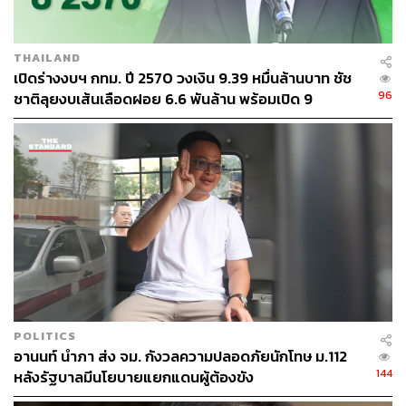
THAILAND
เปิดร่างงบฯ กทม. ปี 2570 วงเงิน 9.39 หมื่นล้านบาท ชัช
96
ชาติลุยงบเส้นเลือดฝอย 6.6 พันล้าน พร้อมเปิด 9
ยุทธศาสตร์พัฒนาเมือง
POLITICS
อานนท์ นำภา ส่ง จม. กังวลความปลอดภัยนักโทษ ม.112
144
หลังรัฐบาลมีนโยบายแยกแดนผู้ต้องขัง