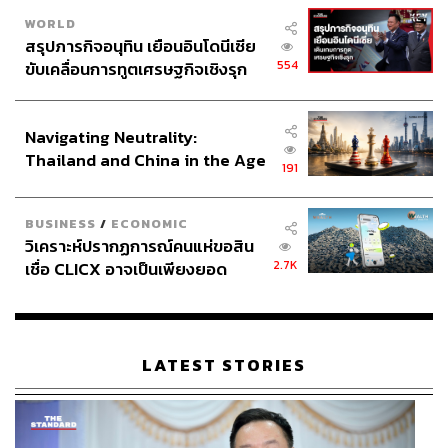
WORLD
สรุปภารกิจอนุทิน เยือนอินโดนีเซีย
554
ขับเคลื่อนการทูตเศรษฐกิจเชิงรุก
ประกาศหุ้นส่วนยุทธศาสตร์ไทย –
อินโดนีเซีย
Navigating Neutrality:
Thailand and China in the Age
191
of a New Global Order
BUSINESS
/
ECONOMIC
วิเคราะห์ปรากฏการณ์คนแห่ขอสิน
2.7K
เชื่อ CLICX อาจเป็นเพียงยอด
ภูเขาน้ำแข็ง ของปัญหาหนี้ครัว
เรือนไทยที่ถูกซุกไว้
LATEST STORIES