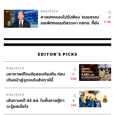
POLITICS
ศาลปกครองไม่รับฟ้อง ‘หมอสรณ’
0.9K
ขอเพิกถอนมติสรรหา กสทช. ชี้ยัง
ไม่ใช่ผู้เดือดร้อนเสียหาย
EDITOR'S PICKS
POLITICS
มหากาพย์โกงข้อสอบท้องถิ่น ก่อน
598
เดินหน้าสู่จุดจบในสัปดาห์นี้
POLITICS
เส้นทางคดี 44 สส. ในชั้นศาลฎีกา
236
จะรู้ผลเมื่อไร