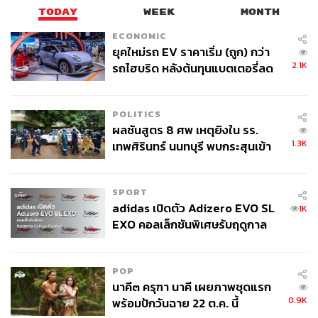
TODAY
WEEK
MONTH
ECONOMIC
ยุคใหม่รถ EV ราคาเริ่ม (ถูก) กว่า
2.1K
รถไฮบริด หลังต้นทุนแบตเตอรี่ลด
ลง - จีนแห่บุกตลาดเกิดใหม่
POLITICS
ผลชันสูตร 8 ศพ เหตุยิงใน รร.
1.3K
เทพศิรินทร์ นนทบุรี พบกระสุนเข้า
จุดสำคัญ ‘ศีรษะ-หน้าอก’ ครูถูกยิง
4 นัด จากระยะไกล
SPORT
adidas เปิดตัว Adizero EVO SL
1K
EXO คอลเล็กชันพิเศษรับฤดูกาล
College Football
POP
นาคี๓ ครุฑา นาคี เผยภาพชุดแรก
0.9K
พร้อมปักวันฉาย 22 ต.ค. นี้