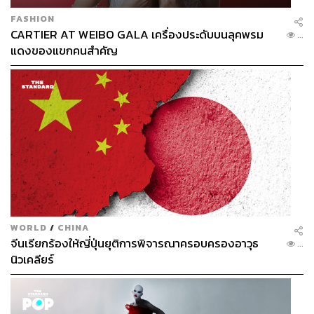
FASHION
CARTIER AT WEIBO GALA เครื่องประดับบนลุคพรม
...
แดงของแขกคนสำคัญ
WORLD
/
CHINA
จีนเรียกร้องให้ญี่ปุ่นยุติการพิจารณาครอบครองอาวุธ
...
นิวเคลียร์