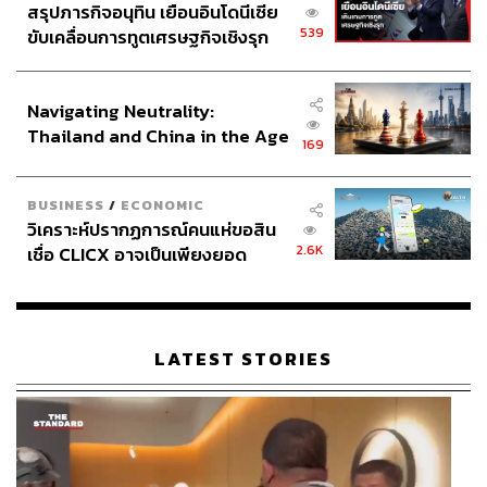
สรุปภารกิจอนุทิน เยือนอินโดนีเซีย
539
ขับเคลื่อนการทูตเศรษฐกิจเชิงรุก
ประกาศหุ้นส่วนยุทธศาสตร์ไทย –
อินโดนีเซีย
Navigating Neutrality:
Thailand and China in the Age
169
of a New Global Order
BUSINESS
/
ECONOMIC
วิเคราะห์ปรากฏการณ์คนแห่ขอสิน
2.6K
เชื่อ CLICX อาจเป็นเพียงยอด
ภูเขาน้ำแข็ง ของปัญหาหนี้ครัว
เรือนไทยที่ถูกซุกไว้
LATEST STORIES