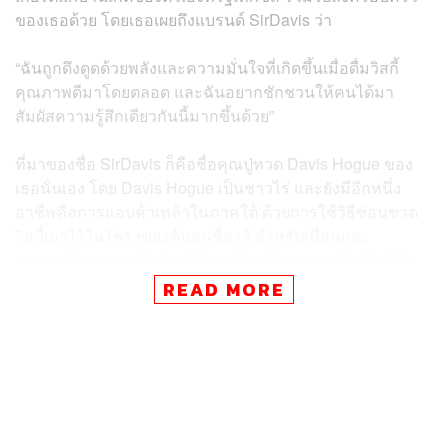
ของเธอด้วย โดยเธอเผยถึงแบรนด์ SirDavis ว่า
“ฉันถูกดึงดูดด้วยพลังและความมั่นใจที่เกิดขึ้นเมื่อดื่มวิสกี้
คุณภาพดีมาโดยตลอด และฉันอยากชักชวนให้คนได้มา
สัมผัสความรู้สึกเดียวกันนี้มากขึ้นด้วย”
ที่มาของชื่อ SirDavis ก็คือชื่อคุณปู่ทวด Davis Hogue ของ
เธอนั่นเอง โดย Davis Hogue เป็นชาวไร่ และยังมีอีกหนึ่ง
อาชีพคือการแอบค้าเหล้าในภาคใต้ ด้วยการใช้วิธีซ่อนขวด
วิสกี้เอาไว้ในโพรงของต้นสนซีดาร์ สำหรับเพื่อนและ
ครอบครัวของเขาในช่วงที่มีการห้ามค้าขายสุราในพื้นที่นั้น
READ MORE
“เมื่อฉันพบว่าคุณปู่ทวดของฉันเคยเป็นคนขายเหล้าเถื่อน ฉัน
ยิ่งรู้สึกว่ามันคือโชคชะตาที่ฉันรักวิสกี้ สำหรับฉันการทำ
แบรนด์ SirDavis จึงเป็นวิธีให้เกียรติเขา และยังรวมให้เรา
เป็นหนึ่งเดียวผ่านมรดกตกทอดใหม่ที่มีร่วมกัน”
Beyoncé คอนเฟิร์มความอร่อยของรสชาติวิสกี้ของตัวเอง ที่