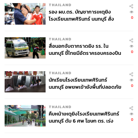
THAILAND
รอง ผบ.ตร. บัญชาการเหตุยิง
0
โรงเรียนเทพศิรินทร์ นนทบุรี สั่ง
ค้นหา 2 รอบยืนยันไร้คนติดค้าง พบ
ศพปู่-ย่าที่บ้านพักผู้ก่อเหตุ
THAILAND
สื่อนอกจับตากราดยิง รร. ใน
0
นนทบุรี ชี้ไทยมีอัตราครอบครองปืน
สูงในระดับต้นของภูมิภาค
THAILAND
นักเรียนโรงเรียนเทพศิรินทร์
0
นนทบุรี อพยพเข้ายังพื้นที่ปลอดภัย
ชั่วคราว หลังเหตุใช้อาวุธปืนภายใน
โรงเรียนคลี่คลาย
THAILAND
คืบหน้าเหตุยิงโรงเรียนเทพศิรินทร์
0
นนทบุรี ดับ 6 ศพ โฆษก ตร. เร่ง
สอบปมขโมยปืนปู่ก่อเหตุ