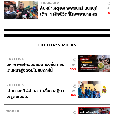
THAILAND
คืบหน้าเหตุยิงเทพศิรินทร์ นนทบุรี
0
เด็ก 14 เสียชีวิตที่โรงพยาบาล สธ.
ยืนยันครูเสียชีวิต 5 ราย เจ็บ 22
ราย
EDITOR'S PICKS
POLITICS
มหากาพย์โกงข้อสอบท้องถิ่น ก่อน
559
เดินหน้าสู่จุดจบในสัปดาห์นี้
POLITICS
เส้นทางคดี 44 สส. ในชั้นศาลฎีกา
196
จะรู้ผลเมื่อไร
WORLD