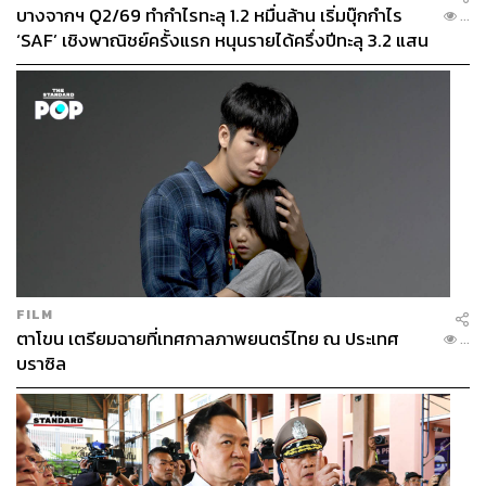
บางจากฯ Q2/69 ทำกำไรทะลุ 1.2 หมื่นล้าน เริ่มบุ๊กกำไร
...
‘SAF’ เชิงพาณิชย์ครั้งแรก หนุนรายได้ครึ่งปีทะลุ 3.2 แสน
ล้าน
FILM
ตาโขน เตรียมฉายที่เทศกาลภาพยนตร์ไทย ณ ประเทศ
...
บราซิล