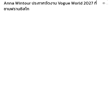
Anna Wintour ประกาศจัดงาน Vogue World 2027 ที่
...
ซานฟรานซิสโก
News
Wealth
Pop
Podcast
Video
Now
Opinion
Careers
Events
Privacy
About
Contact
Policy
FOR
ADVERTISING
MEMBERSHIP