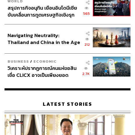
WORLD
สรุปภารกิจอนุทิน เยือนอินโดนีเซีย
565
ขับเคลื่อนการทูตเศรษฐกิจเชิงรุก
ประกาศหุ้นส่วนยุทธศาสตร์ไทย –
อินโดนีเซีย
Navigating Neutrality:
Thailand and China in the Age
212
of a New Global Order
BUSINESS
/
ECONOMIC
วิเคราะห์ปรากฏการณ์คนแห่ขอสิน
2.7K
เชื่อ CLICX อาจเป็นเพียงยอด
ภูเขาน้ำแข็ง ของปัญหาหนี้ครัว
เรือนไทยที่ถูกซุกไว้
ประธานาธิบดีโดนัลด์ ทรัมป์ ได้รับการต้อนรับจากสมเด็จพระ
ราชินีนาถเอลิซาเบธที่
2
ที่พระราชวังบักกิงแฮม ในระหว่าง
LATEST STORIES
การเยือนสหราชอาณาจักรแบบรัฐพิธีรวม
3
วัน และเข้าร่วม
การประชุมทางธุรกิจกับนายกรัฐมนตรี และดยุกแห่งยอร์ก
ก่อนเดินทางไปยังพอร์ตสมัธ เพื่อฉลองและรำลึกการครบ
รอบ
75
ปี วันดีเดย์
(
วันยกพลขึ้นบกที่นอร์ม็องดีในช่วง