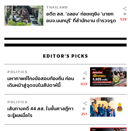
EU บังคับปีหน้า
THAILAND
อดีต สส. ‘ฉลอง’ ก่อเหตุยิง ‘นายก
539
อบจ.นนทบุรี’ ที่สำนักงาน ตำรวจรุด
ลงพื้นที่
EDITOR'S PICKS
POLITICS
มหากาพย์โกงข้อสอบท้องถิ่น ก่อน
623
เดินหน้าสู่จุดจบในสัปดาห์นี้
ภูเขาไฟเอตนาบนเกาะซิซิลี ประเทศอิตาลี ปะทุตัวในช่วง
กลางดึกจนเห็นแสงแดงจ้าของไฟลาวาที่ทะลักออกมา โดย
POLITICS
ภาพนี้ถูกถ่ายจากบริเวณท่าเรือริพอสโต ในคาตาเนีย
เส้นทางคดี 44 สส. ในชั้นศาลฎีกา
ภาพ
: Fabrizio Villa / Contributor
257
จะรู้ผลเมื่อไร