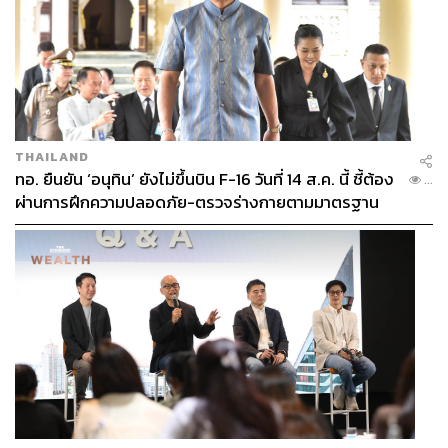
สงครามโลกครั้งที่
2)
ภาพ
: WPA Pool / Pool
THAILAND
ทอ. ยืนยัน ‘อนุทิน’ ยังไม่ขึ้นบิน F-16 วันที่ 14 ส.ค. นี้ ชี้ต้อง
...
ผ่านการฝึกความปลอดภัย-ตรวจร่างกายตามมาตรฐาน
ก่อน
ประชาชนหลายพันคนร่วมถือเทียนในบริเวณอ่าววิกตอเรีย
เกาะฮ่องกง เพื่อรำลึกวันครบรอบ
30
ปีที่กองทัพจีนสลายการ
ชุมนุมกลุ่มผู้ประท้วงรัฐบาลที่จัตุรัสเทียนอันเหมิน กรุงปักกิ่ง