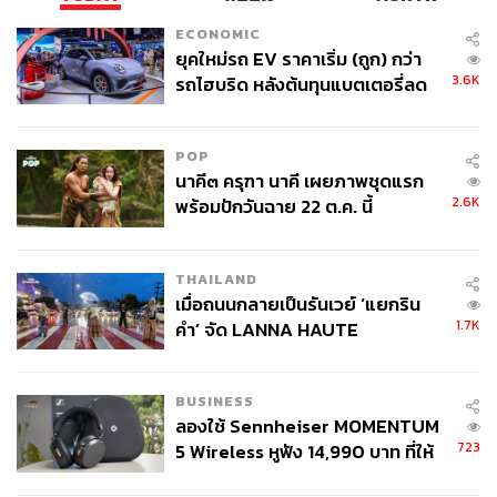
ECONOMIC
ยุคใหม่รถ EV ราคาเริ่ม (ถูก) กว่า
3.6K
รถไฮบริด หลังต้นทุนแบตเตอรี่ลด
ลง - จีนแห่บุกตลาดเกิดใหม่
กลุ่ม
Non-Labeled Arts BDSM Thailand
จัดกิจกรรมการ
POP
เรียนรู้และถ่ายทอดเรื่องราวของไลฟ์สไตล์
BDSM
ที่มักถูก
นาคี๓ ครุฑา นาคี เผยภาพชุดแรก
สังคมตีตราว่าเป็นเรื่องผิดศีลธรรม ผ่านการแสดงศิลปะญี่ปุ่น
2.6K
พร้อมปักวันฉาย 22 ต.ค. นี้
แบบผสมผสาน เพื่อให้ข้อมูลแก่บุคคลทั่วไปที่สนใจ
โดย
BDSM
เป็นตัวย่อของ
5
คำ ประกอบด้วย ความเป็นทาส
THAILAND
หรือสภาวะที่ถูกพันธนาการ
(Bondage),
การลงโทษ
เมื่อถนนกลายเป็นรันเวย์ ‘แยกริน
(Discipline),
การปกครอง
(Dominance)
และการยอมจำนน
1.7K
คำ’ จัด LANNA HAUTE
(Submission),
การมีความสุขจากการทำให้ผู้อื่นเจ็บปวด
COUTURE กลางสายฝน
(Sadism)
และการมีความสุขจากการถูกผู้อื่นทำให้เจ็บปวด
(Masochism)
BUSINESS
ภาพ
:
วรรษมน ไตรยศักดา
ลองใช้ Sennheiser MOMENTUM
723
5 Wireless หูฟัง 14,990 บาท ที่ให้
ผู้ใช้ถอดเปลี่ยนแบตเองได้ ก่อนกฎ