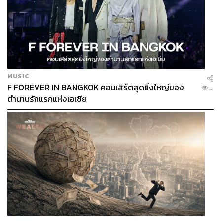
สองทหารองครักษ์กำลังยืนดูทหารพลร่มชาวอังกฤษและ
ฝรั่งเศสจำนวน
280
นาย ร่วมกันโดดร่มรำลึกเหตุการณ์
ประวัติศาสตร์ และร่อนลงบริเวณทุ่งหญ้าชานเมืองซานแนร์
วีย์ ตอนเหนือของฝรั่งเศส เนื่องในวันครบรอบ
75
ปี วันดีเดย์
(
วันยกพลขึ้นบกที่นอร์ม็องดีในช่วงสงครามโลกครั้งที่
2)
ที่
พอร์ตสมัธ ตอนใต้ของประเทศอังกฤษ เมื่อวันพุธที่
5
MUSIC
มิถุนายนที่ผ่านมา
F FOREVER IN BANGKOK คอนเสิร์ตสุดยิ่งใหญ่ของ
...
ภาพ
: Christopher Furlong / Staff
ตำนานรักแรกแห่งเอเชีย