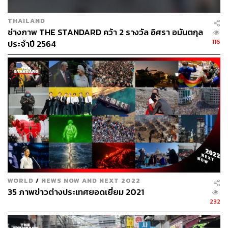
บรรยากาศในห้องประชุมสภา ที่หอประชุมใหญ่ บริษัท ทีโอที
THAILAND
ระหว่างการประชุมร่วมรัฐสภา เพื่อพิจารณาให้ความเห็น
ช่างภาพ THE STANDARD คว้า 2 รางวัล อิศรา อมันตกุล
ชอบบุคคลซึ่งสมควรได้รับแต่งตั้งเป็นนายกรัฐมนตรี โดยที่
116
ประจำปี 2564
ประชุมจะให้เสนอชื่อผู้ที่จะรับการลงมติโหวตเลือกเป็นนายก
รัฐมนตรี ซึ่งบุคคลที่สามารถได้รับโหวตเลือกเป็นนายก
รัฐมนตรีต้องมาจากพรรคการเมืองที่มี ส
.
ส
.
ไม่น้อยกว่าร้อย
ละ
5
หรือ
25
ที่นั่งขึ้นไป ซึ่งการโหวตเลือกนายกรัฐมนตรีจาก
การประชุมรัฐสภาเป็นแบบเปิดเผย ขานชื่อทีละคน ทั้ง ส
.
ส
.
500
คน และ ส
.
ว
. 250
คน
ภาพ
:
โสรยา เขียวอ่อน
WORLD
/
NEWS NOW AND NEXT 2022
35 ภาพข่าวต่างประเทศยอดเยี่ยม 2021
232