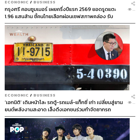
ECONOMIC
/
BUSINESS
โดยเหตุการณ์ครั้งนั้นมีผู้เสียชีวิตหลายพันคน แต่ทางการจีน
กรุงศรี คอนซูมเมอร์ เผยครึ่งปีแรก 2569 ยอดรูดแตะ
...
ยังคงปกปิดข้อเท็จจริงเกี่ยวกับเหตุนองเลือดดังกล่าว รวมถึง
1.96 แสนล้าน ชี้คนไทยเลือกผ่อนเซฟสภาพคล่อง รับ
จำนวนผู้เสียชีวิตที่แท้จริง
เศรษฐกิจผันผวนฉุดผลประกอบการพลาดเป้า
ภาพ
: Anthony Kwan / Stringer
ECONOMIC
/
BUSINESS
‘เอกนิติ’ เดินหน้าโละ รถตู้-รถเมล์-แท็กซี่ เก่า เปลี่ยนสู่ยาน
...
ยนต์พลังงานสะอาด เล็งดึงเอกชนร่วมกำจัดซากรถ