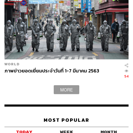
วัน อยู่บำรุง ส
.
ส
.
กรุงเทพฯ เขตบางบอน
-​
หนองแขม พรรคเพื่อ
ไทย เดินหยอกล้อกับ น้าค่อม ชวนชื่น นักแสดงตลก ในงาน
เลี้ยงขอบคุณประชาชนหลังตนเองชนะเลือกตั้ง
WORLD
ภาพ
:
ชาติกล้า สำเนียงแจ่ม
ภาพข่าวยอดเยี่ยมประจำวันที่ 1-7 มีนาคม 2563
54
MORE
MOST POPULAR
TODAY
WEEK
MONTH