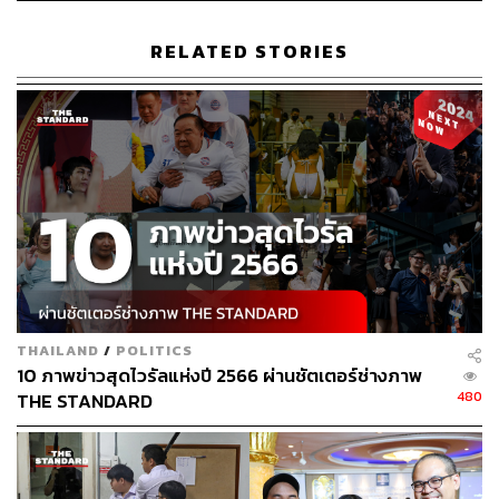
จึงรุ่งเรืองกิจ แคนดิเดตจากพรรคอนาคตใหม่ โดยไม่มีการ
เปิดให้แสดงวิสัยทัศน์ในสภาเมื่อวันที่
5
มิถุนายน
2562
RELATED STORIES
ภาพ
:
วรรษมน ไตรยศักดา
THAILAND
/
POLITICS
10 ภาพข่าวสุดไวรัลแห่งปี 2566 ผ่านชัตเตอร์ช่างภาพ
480
THE STANDARD
โต้ง
–
สิริพงศ์ อังคสกุลเกียรติ ส
.
ส
.
ศรีสะเกษ พรรคภูมิใจไทย
แสดงอาการเครียดและร้องไห้ หลังเป็นเพียงคนเดียวที่โหวต