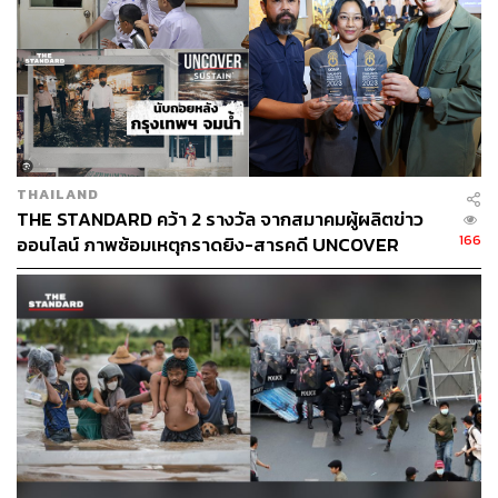
งดออกเสียงในที่ประชุมร่วมรัฐสภา ไม่เลือกใครเป็นนายก
รัฐมนตรี ทั้งๆ ที่พรรคที่ตนเองสังกัดประกาศร่วมรัฐบาลกับ
พรรคพลังประชารัฐ และสนับสนุน พล
.
อ
.
ประยุทธ์ จันทร์
โอชา เป็นนายกรัฐมนตรี เมื่อวันที่
5
มิถุนายน
2562
ภาพ
:
ฐานิส สุดโต
THAILAND
THE STANDARD คว้า 2 รางวัล จากสมาคมผู้ผลิตข่าว
166
ออนไลน์ ภาพซ้อมเหตุกราดยิง-สารคดี UNCOVER