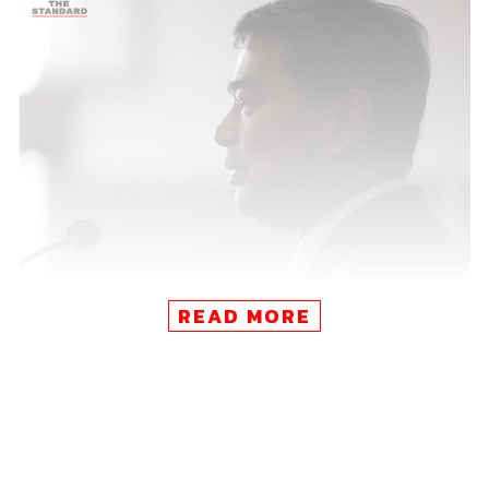
READ MORE
อภิสิทธิ์ เวชชาชีวะ อดีตหัวหน้าพรรคประชาธิปัตย์ แถลงข่าว
ลาออกจากสมาชิกสภาผู้แทนราษฎร เมื่อวันที่
5
มิถุนายน
2562
หลังพรรคประชาธิปัตย์มีมติร่วมรัฐบาลกับพลังประชา
รัฐ และสนับสนุน พล
.
อ
.
ประยุทธ์ จันทร์โอชา เป็นนายก
รัฐมนตรี
ภาพ
:
ฐานิส สุดโต