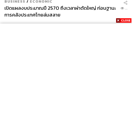
BUSINESS
/
ECONOMIC
เปิดแผลงบประมาณปี 2570 ถึงเวลาผ่าตัดใหญ่ ก่อนฐานะ
...
การคลังประเทศไทยล่มสลาย
คนงานชาวลีซูกำลังเก็บน้ำผึ้งป่าบริเวณหน้าผาแห่งหนึ่งใน
มณฑลยูนนานของจีน โดยวัฒนธรรมการเก็บน้ำผึ้งป่าถือเป็น
ธรรมเนียมการปฏิบัติที่สืบทอดกันมาอย่างยาวนานในหมู่
ชาติพันธุ์ชาวลีซู อีกทั้งผึ้งส่วนใหญ่ในแถบนี้ยังให้น้ำผึ้งสีทอง
ล้วนจากผึ้งหิมาลายัน ซึ่งถือเป็นหนึ่งในผึ้งสายพันธ์ุที่มีขนาด
ใหญ่ที่สุด วัดขนาดได้
3
เซนติเมตร
ภาพ
: Kevin Frayer / Stringer
News
Wealth
Pop
Podcast
Video
Now
Opinion
Careers
Events
Privacy
About
Contact
Policy
FOR
ADVERTISING
MEMBERSHIP