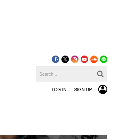
LOG IN
SIGN UP