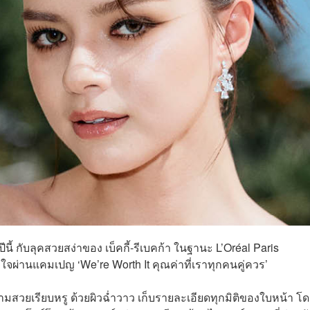
้ กับลุคสวยสง่าของ เบ็คกี้-รีเบคก้า ในฐานะ L’Oréal Paris
ใจผ่านแคมเปญ ‘We’re Worth It คุณค่าที่เราทุกคนคู่ควร’
ความสวยเรียบหรู ด้วยผิวฉ่ำวาว เก็บรายละเอียดทุกมิติของใบหน้า โ