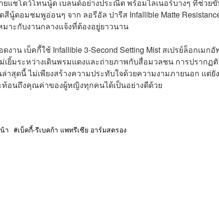
ยอายแชโดว์โทนนู้ด เบลนด์อย่างประณีต พร้อมไลเนอร์บางๆ ที่ช่วยขั
เฉดสีนู้ดอมชมพูอ่อนๆ จาก ลอรีอัล ปารีส Infallible Matte Resistanc
เหมาะกับงานกลางแจ้งที่ต้องอยู่ยาวนาน
งาน เบ็คกี้ใช้ Infallible 3-Second Setting Mist สเปรย์ล็อกเมกอั
ไม่เยิ้มระหว่างเดินพรมแดงและถ่ายภาพกับสื่อมวลชน การปรากฏตั
นล่าสุดนี้ ไม่เพียงสร้างความประทับใจด้วยความงามภายนอก แต่ยัง
ท้อนถึงคุณค่าของผู้หญิงทุกคนได้เป็นอย่างดีด้วย
น้า
เบ็คกี้-รีเบคก้า แพทรีเซีย อาร์มสตรอง