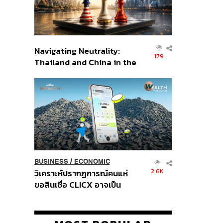
Navigating Neutrality:
179
Thailand and China in the
Age of a New Global
Order
BUSINESS
/
ECONOMIC
2.6K
วิเคราะห์ปรากฏการณ์คนแห่
ขอสินเชื่อ CLICX อาจเป็น
เพียงยอดภูเขาน้ำแข็ง ของ
ปัญหาหนี้ครัวเรือนไทยที่ถูกซุก
ไว้