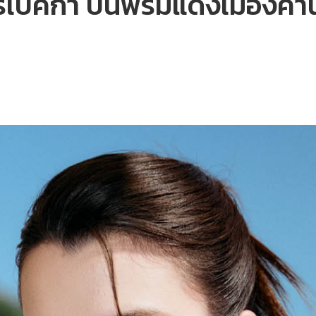
้ รีเบคก้า บนพรมแดงเมืองคา