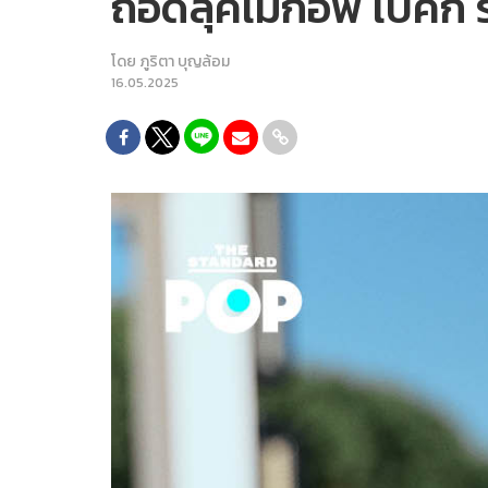
ถอดลุคเมกอัพ เบ็คกี
โดย
ภูริตา บุญล้อม
16.05.2025