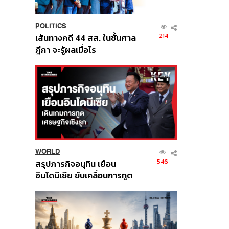
POLITICS
214
เส้นทางคดี 44 สส. ในชั้นศาล
ฎีกา จะรู้ผลเมื่อไร
WORLD
546
สรุปภารกิจอนุทิน เยือน
อินโดนีเซีย ขับเคลื่อนการทูต
เศรษฐกิจเชิงรุก ประกาศหุ้น
ส่วนยุทธศาสตร์ไทย –
อินโดนีเซีย