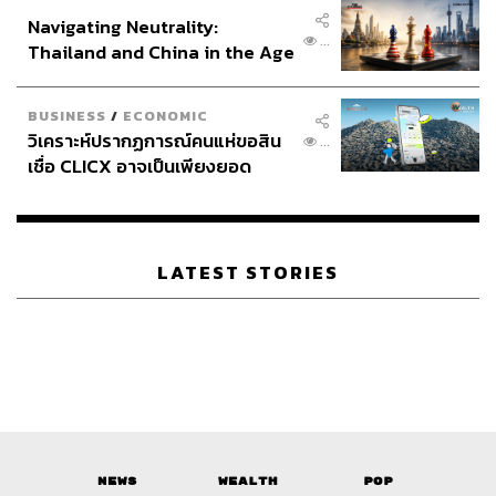
อินโดนีเซีย
Navigating Neutrality:
...
Thailand and China in the Age
of a New Global Order
BUSINESS
/
ECONOMIC
วิเคราะห์ปรากฏการณ์คนแห่ขอสิน
...
เชื่อ CLICX อาจเป็นเพียงยอด
ภูเขาน้ำแข็ง ของปัญหาหนี้ครัว
เรือนไทยที่ถูกซุกไว้
LATEST STORIES
News
Wealth
Pop