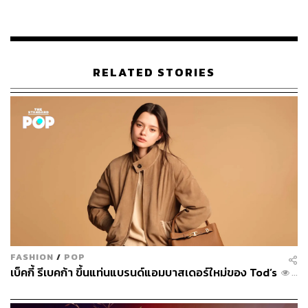
ในด้านเนื้อเพลงของ
PANTONE
ยังได้ศิลปินมาก
RELATED STORIES
ประสบการณ์อย่าง Pinpin (ปวีณ วงษ์รัตน์) ที่เคยร่วมงา
นกับเบ็คกี้ในซิงเกิล
Cheevee
เพลงประกอบซีรีส์
ปิ่นภักดิ์
(The Loyal Pin)
ที่ขับร้องร่วมกับ ฟรีน-สโรชา จันทร์กิมฮะ
พาร์ตเนอร์ของเธอ มารังสรรค์เนื้อเพลงให้ออกมาสวยงาม
และกลมกล่อมด้วย
สามารถรับชมมิวสิกวิดีโอเพลง
PANTONE
ได้ที่:
https://yout
u.be/iAk4bEdyzpY?si=j8tn9o_lrGPRoXNP
FASHION
/
POP
เบ็คกี้ รีเบคก้า ขึ้นแท่นแบรนด์แอมบาสเดอร์ใหม่ของ Tod’s
...