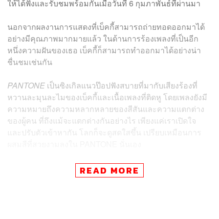
ให้ได้ฟังและรับชมพร้อมกันเมื่อวันที่ 6 กุมภาพันธ์ที่ผ่านมา
นอกจากผลงานการแสดงที่เบ็คกี้สามารถถ่ายทอดออกมาได้
อย่างมีคุณภาพมากมายแล้ว ในด้านการร้องเพลงที่เป็นอีก
หนึ่งความฝันของเธอ เบ็คกี้ก็สามารถทำออกมาได้อย่างน่า
ชื่นชมเช่นกัน
PANTONE
เป็นซิงเกิลแนวป๊อปฟังสบายที่มากับเสียงร้องที่
หวานละมุนละไมของเบ็คกี้และเนื้อเพลงที่ติดหู โดยเพลงยังมี
ความหมายถึงความหลากหลายของสีสันและความแตกต่าง
ของผู้คน ที่ถึงแม้จะแตกต่างกันอย่างไร เพียงแค่เราเปิดใจ
และปรับตัวเข้าหากัน โลกก็จะดูสดใสขึ้น เปรียบเหมือนการ
ผสมสีที่สวยงามลงใน PANTONE นั่นเอง
“ใครจะเป็นแบบไหนไม่สำคัญ แค่เพียงใจเรานั้นมีกันไว้ เรา
READ MORE
สองจะรวมเป็นสีสันที่ไม่เหมือนใคร ใน PANTONE ของเรา”