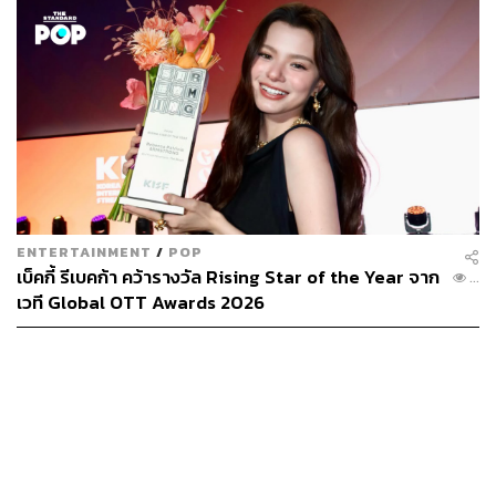
TAGS:
เบ็คกี้-รีเบคก้า แพทรีเซีย อาร์มสตรอง
IDOL POP MUSIC
ENTERTAINMENT
/
POP
เบ็คกี้ รีเบคก้า คว้ารางวัล Rising Star of the Year จาก
...
เวที Global OTT Awards 2026
LOADING...
ABOUT THE AUTHOR
ใยรัก ชุติอังกูร
นักเขียนผู้ชอบถ่ายทอดเรื่องราวผ่านตัวอักษร
หลงใหลในภาษา วัฒนธรรม และการติ่ง