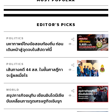
EDITOR'S PICKS
POLITICS
มหากาพย์โกงข้อสอบท้องถิ่น ก่อน
...
เดินหน้าสู่จุดจบในสัปดาห์นี้
POLITICS
เส้นทางคดี 44 สส. ในชั้นศาลฎีกา
...
จะรู้ผลเมื่อไร
WORLD
สรุปภารกิจอนุทิน เยือนอินโดนีเซีย
...
ขับเคลื่อนการทูตเศรษฐกิจเชิงรุก
ประกาศหุ้นส่วนยุทธศาสตร์ไทย –