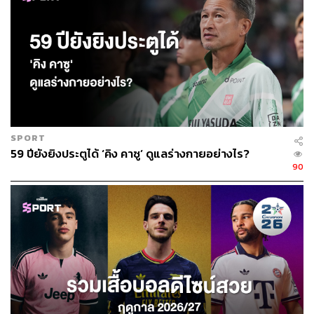
SPORT
59 ปียังยิงประตูได้ ‘คิง คาซู’ ดูแลร่างกายอย่างไร?
90