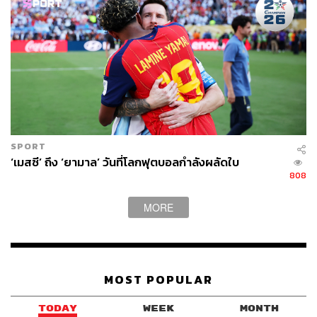
SPORT
TAGS:
มวยปล้ำ
นักฟุตบอล
WWE SmackDown
‘เมสซี’ ถึง ‘ยามาล’ วันที่โลกฟุตบอลกำลังผลัดใบ
Barcelona
808
MORE
MOST POPULAR
185
TODAY
WEEK
MONTH