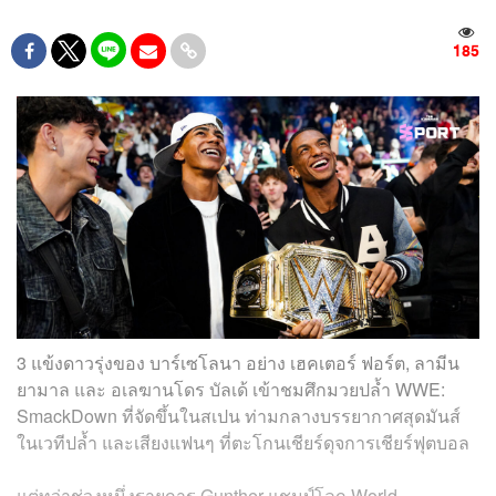
185
3 แข้งดาวรุ่งของ บาร์เซโลนา อย่าง เฮคเตอร์ ฟอร์ต, ลามีน
ยามาล และ อเลฆานโดร บัลเด้ เข้าชมศึกมวยปล้ำ WWE:
SmackDown ที่จัดขึ้นในสเปน ท่ามกลางบรรยากาศสุดมันส์
ในเวทีปล้ำ และเสียงแฟนๆ ที่ตะโกนเชียร์ดุจการเชียร์ฟุตบอล
แต่ทว่าช่วงหนึ่งรายการ Gunther แชมป์โลก World