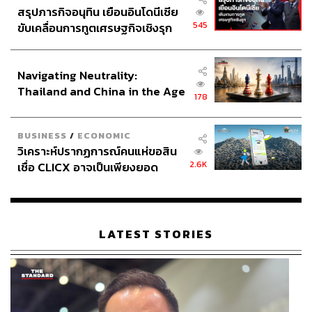
สรุปภารกิจอนุทิน เยือนอินโดนีเซีย
545
ขับเคลื่อนการทูตเศรษฐกิจเชิงรุก
ประกาศหุ้นส่วนยุทธศาสตร์ไทย –
อินโดนีเซีย
Navigating Neutrality:
Thailand and China in the Age
178
of a New Global Order
BUSINESS
/
ECONOMIC
วิเคราะห์ปรากฏการณ์คนแห่ขอสิน
2.6K
เชื่อ CLICX อาจเป็นเพียงยอด
ภูเขาน้ำแข็ง ของปัญหาหนี้ครัว
เรือนไทยที่ถูกซุกไว้
LATEST STORIES