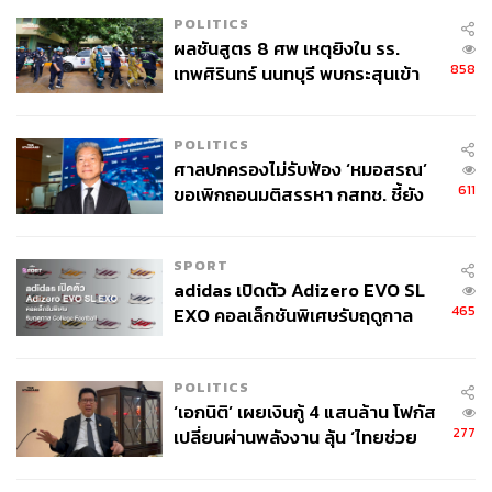
POLITICS
ผลชันสูตร 8 ศพ เหตุยิงใน รร.
ABOUT THE AUTHOR
858
เทพศิรินทร์ นนทบุรี พบกระสุนเข้า
อนุชิต ไกรวิจิตร
จุดสำคัญ ‘ศีรษะ-หน้าอก’ ครูถูกยิง
Content Creator ประจำกองบรรณาธิการข่าว
4 นัด จากระยะไกล
กีฬา สำนักข่าว THE STANDARD ผู้มีงาน
POLITICS
อดิเรกคือการสัมภาษณ์ BNK48
ศาลปกครองไม่รับฟ้อง ‘หมอสรณ’
611
ขอเพิกถอนมติสรรหา กสทช. ชี้ยัง
ไม่ใช่ผู้เดือดร้อนเสียหาย
SPORT
adidas เปิดตัว Adizero EVO SL
465
EXO คอลเล็กชันพิเศษรับฤดูกาล
College Football
POLITICS
‘เอกนิติ’ เผยเงินกู้ 4 แสนล้าน โฟกัส
277
เปลี่ยนผ่านพลังงาน ลุ้น ‘ไทยช่วย
ไทยพลัส’ เฟส 2 รอประเมินความ
เหมาะสม