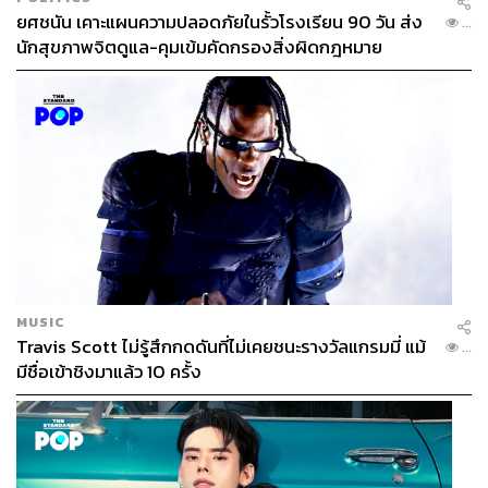
ยศชนัน เคาะแผนความปลอดภัยในรั้วโรงเรียน 90 วัน ส่ง
...
นักสุขภาพจิตดูแล-คุมเข้มคัดกรองสิ่งผิดกฎหมาย
MUSIC
Travis Scott ไม่รู้สึกกดดันที่ไม่เคยชนะรางวัลแกรมมี่ แม้
...
มีชื่อเข้าชิงมาแล้ว 10 ครั้ง