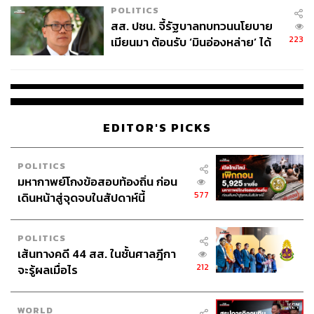
POLITICS
สส. ปชน. จี้รัฐบาลทบทวนนโยบาย
223
เมียนมา ต้อนรับ ‘มินอ่องหล่าย’ ได้
แค่สัญญาว่างเปล่า
EDITOR'S PICKS
POLITICS
มหากาพย์โกงข้อสอบท้องถิ่น ก่อน
577
เดินหน้าสู่จุดจบในสัปดาห์นี้
POLITICS
เส้นทางคดี 44 สส. ในชั้นศาลฎีกา
212
จะรู้ผลเมื่อไร
WORLD