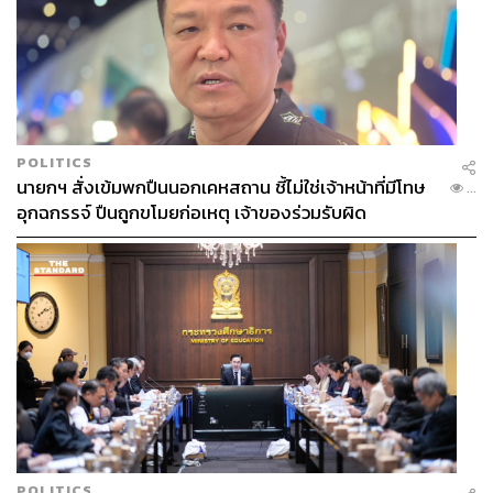
POLITICS
นายกฯ สั่งเข้มพกปืนนอกเคหสถาน ชี้ไม่ใช่เจ้าหน้าที่มีโทษ
...
อุกฉกรรจ์ ปืนถูกขโมยก่อเหตุ เจ้าของร่วมรับผิด
POLITICS