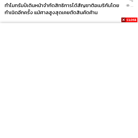
ทำไมทรัมป์เดินหน้าจำกัดสิทธิการได้สัญชาติอเมริกันโดย
...
กำเนิดอีกครั้ง แม้ศาลสูงสุดเคยตัดสินคัดค้าน
News
Wealth
Pop
Podcast
Video
Now
Opinion
Careers
Events
Privacy
About
Contact
Policy
FOR
ADVERTISING
MEMBERSHIP