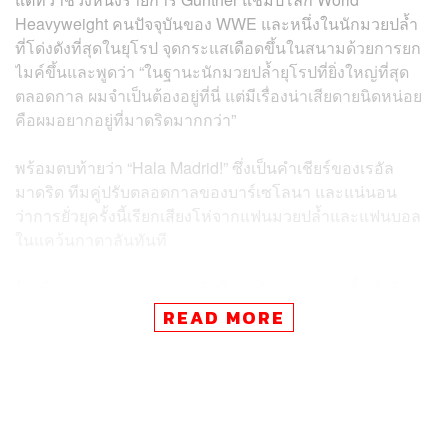
Heavyweight คนปัจจุบันของ WWE และหนึ่งในนักมวยปล้ำ
ที่โด่งดังที่สุดในยุโรป จุดกระแสเดือดขึ้นในสนามด้วยการยก
ไมค์ขึ้นและพูดว่า “ในฐานะนักมวยปล้ำยุโรปที่ยิ่งใหญ่ที่สุด
ตลอดกาล ผมจำเป็นต้องอยู่ที่นี่ แต่มีเรื่องน่าเสียดายนิดหน่อย
คือผมอยากอยู่ที่มาดริดมากกว่า”
พร้อมตบท้ายว่า “Hala Madrid!” ซึ่งเป็นคำเชียร์ของเรอัล
มาดริด ทีมคู่ปรับตลอดกาลของบาร์เซโลนา และแน่นอน
ว่าการยั่วยุครั้งนี้เรียกเสียงโห่จากแฟนมวยปล้ำและแฟนบอล
ในแคว้นกาตาลันทันที
ไม่เพียงแค่การเล่นสงครามจิตวิทยากับแฟนมวยปล้ำเจ้าถิ่น
Gunther ยังโชว์ฟอร์มแข็งแกร่งด้วยการเอาชนะ Axiom นัก
READ MORE
มวยปล้ำชาวสเปน (แชมป์แท็กทีมของ NXT) ที่เป็นตัวแทน
ของเจ้าถิ่นในคืนเดียวกัน นับเป็นอีกหนึ่งโมเมนต์ที่สร้างสีสัน
ให้กับแฟนมวยปล้ำเป็นอย่างมาก
ขณะเดียวกัน WWE ที่กำลังอยู่ในระหว่างเดินสายทัวร์ยุโรป