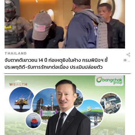
THAILAND
จับตาคดีเยาวชน 14 ปี ก่อเหตุยิงในห้าง กรมพินิจฯ ชี้
...
ประพฤติดี-รับการรักษาต่อเนื่อง ประเมินปล่อยตัว