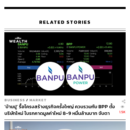
พลังงาน ซึ่งปัจจุบันมีกำลังผลิตอยู่แล้ว 406.7 เมกะวัตต์ การ
เข้าถือหุ้นในบ้านปู เน็กซ์ นอกจากจะเพิ่มการเติบโตของกำลัง
การผลิตแล้ว ยังแสดงให้เห็นว่าบริษัทฯ สามารถเติบโตทาง
RELATED STORIES
ธุรกิจด้วยพอร์ตการลงทุนที่หลากหลายมากขึ้น เช่น
เทคโนโลยีด้านพลังงาน และระบบพลังงานอัจฉริยะ เป็นต้น
สุธี สุขเรือน ประธานเจ้าหน้าที่บริหาร บริษัท บ้านปู เพาเวอร์
จำกัด (มหาชน) กล่าวว่า “บ้านปู เพาเวอร์ฯ พร้อมเดินหน้า
ตามหลักความสมดุลด้านพลังงานของโลก และสอดคล้องกับ
ทิศทางการเติบโตในภูมิภาคเอเชีย-แปซิฟิก ด้วยความ
สามารถในการบริหารกระแสเงินสดอย่างแข็งแกร่ง ความ
สามารถในการบริหารพอร์ตลงทุน และแสวงหาโอกาสใหม่ๆ
ในประเทศที่มีโอกาสทางธุรกิจสูง ผนวกกับการผนึกพลังร่วม
ภายใน และการปรับโครงสร้างใหม่ของกลุ่มบ้านปูฯ ทำให้
BUSINESS
/
MARKET
บ้านปู เพาเวอร์ฯ มีขีดความสามารถเพิ่มขึ้นในการดำเนิน
‘บ้านปู’ รื้อโครงสร้างธุรกิจครั้งใหญ่ ควบรวมกับ BPP ตั้ง
ธุรกิจไฟฟ้า และเทคโนโลยีด้านพลังงานได้อย่างมี
1.5K
บริษัทใหม่ โบรกคาดมูลค่าใหม่ 8-9 หมื่นล้านบาท จับตา
ประสิทธิภาพ เราจึงมั่นใจว่าจะสามารถบรรลุเป้าหมาย 5,300
ธุรกิจพลังงานในสหรัฐฯ
เมกะวัตต์ ในปี 2568 ได้สำเร็จ เพื่อสร้างผลตอบแทนที่มั่นคง