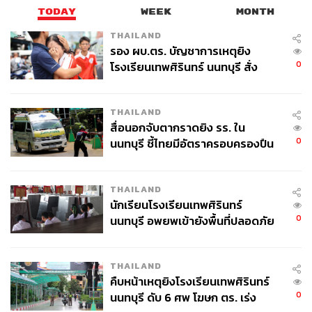
TODAY
WEEK
MONTH
THAILAND
รอง ผบ.ตร. บัญชาการเหตุยิง
0
โรงเรียนเทพศิรินทร์ นนทบุรี สั่ง
ค้นหา 2 รอบยืนยันไร้คนติดค้าง พบ
ศพปู่-ย่าที่บ้านพักผู้ก่อเหตุ
THAILAND
สื่อนอกจับตากราดยิง รร. ใน
0
นนทบุรี ชี้ไทยมีอัตราครอบครองปืน
สูงในระดับต้นของภูมิภาค
THAILAND
นักเรียนโรงเรียนเทพศิรินทร์
0
นนทบุรี อพยพเข้ายังพื้นที่ปลอดภัย
ชั่วคราว หลังเหตุใช้อาวุธปืนภายใน
โรงเรียนคลี่คลาย
THAILAND
คืบหน้าเหตุยิงโรงเรียนเทพศิรินทร์
0
นนทบุรี ดับ 6 ศพ โฆษก ตร. เร่ง