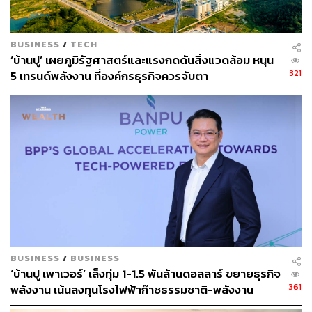
BUSINESS
/
TECH
‘บ้านปู’ เผยภูมิรัฐศาสตร์และแรงกดดันสิ่งแวดล้อม หนุน
321
5 เทรนด์พลังงาน ที่องค์กรธุรกิจควรจับตา
BUSINESS
/
BUSINESS
‘บ้านปู เพาเวอร์’ เล็งทุ่ม 1-1.5 พันล้านดอลลาร์ ขยายธุรกิจ
361
พลังงาน เน้นลงทุนโรงไฟฟ้าก๊าซธรรมชาติ-พลังงาน
สะอาด