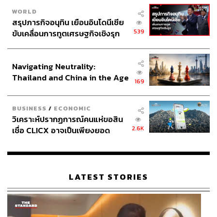
WORLD
สรุปภารกิจอนุทิน เยือนอินโดนีเซีย
539
ขับเคลื่อนการทูตเศรษฐกิจเชิงรุก
ประกาศหุ้นส่วนยุทธศาสตร์ไทย –
อินโดนีเซีย
Navigating Neutrality:
Thailand and China in the Age
169
of a New Global Order
BUSINESS
/
ECONOMIC
วิเคราะห์ปรากฏการณ์คนแห่ขอสิน
2.6K
เชื่อ CLICX อาจเป็นเพียงยอด
ภูเขาน้ำแข็ง ของปัญหาหนี้ครัว
เรือนไทยที่ถูกซุกไว้
LATEST STORIES