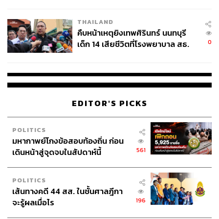
สอบปมขโมยปืนปู่ก่อเหตุ
THAILAND
คืบหน้าเหตุยิงเทพศิรินทร์ นนทบุรี
0
เด็ก 14 เสียชีวิตที่โรงพยาบาล สธ.
ยืนยันครูเสียชีวิต 5 ราย เจ็บ 22
ราย
EDITOR'S PICKS
POLITICS
มหากาพย์โกงข้อสอบท้องถิ่น ก่อน
561
เดินหน้าสู่จุดจบในสัปดาห์นี้
POLITICS
เส้นทางคดี 44 สส. ในชั้นศาลฎีกา
196
จะรู้ผลเมื่อไร