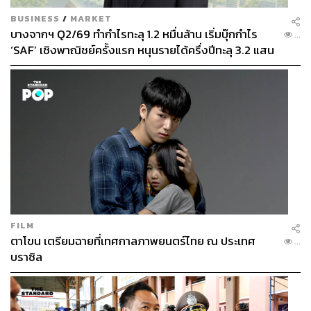
BUSINESS
/
MARKET
บางจากฯ Q2/69 ทำกำไรทะลุ 1.2 หมื่นล้าน เริ่มบุ๊กกำไร
...
‘SAF’ เชิงพาณิชย์ครั้งแรก หนุนรายได้ครึ่งปีทะลุ 3.2 แสน
ล้าน
FILM
ตาโขน เตรียมฉายที่เทศกาลภาพยนตร์ไทย ณ ประเทศ
...
บราซิล