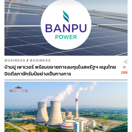
แก่ผู้มีส่วนได้เสียตามที่เรามุ่งมั่นมาโดยตลอด”
พิสูจน์อักษร: ลักษณ์นารา พักตร์เพียงจันทร์
TAGS:
บริษัท บ้านปู เพาเวอร์ จำกัด (มหาชน)
โรงไฟฟ้าพลังงานแสงอาทิตย์ทุ่นลอยน้ำ
BUSINESS
/
BUSINESS
บ้านปู เพาเวอร์ พร้อมขยายการลงทุนในสหรัฐฯ หนุนไทย
288
ปิดดีลภาษีทรัมป์อย่างเป็นทางการ
68
ABOUT THE AUTHOR
THE STANDARD TEAM
กองบรรณาธิการ THE STANDARD