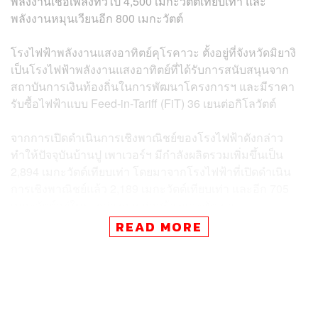
พลังงานเชื้อเพลิงทั่วไป 4,500 เมกะวัตต์เทียบเท่า และ
พลังงานหมุนเวียนอีก 800 เมกะวัตต์
โรงไฟฟ้าพลังงานแสงอาทิตย์คุโรคาวะ ตั้งอยู่ที่จังหวัดมิยางิ
เป็นโรงไฟฟ้าพลังงานแสงอาทิตย์ที่ได้รับการสนับสนุนจาก
สถาบันการเงินท้องถิ่นในการพัฒนาโครงการฯ และมีราคา
รับซื้อไฟฟ้าแบบ Feed-in-Tariff (FiT) 36 เยนต่อกิโลวัตต์
จากการเปิดดำเนินการเชิงพาณิชย์ของโรงไฟฟ้าดังกล่าว
ทำให้ปัจจุบันบ้านปู เพาเวอร์ฯ มีกำลังผลิตรวมเพิ่มขึ้นเป็น
2,894 เมกะวัตต์เทียบเท่า โดยมาจากโรงไฟฟ้าที่เปิดดำเนิน
การเชิงพาณิชย์แล้ว 2,189 เมกะวัตต์เทียบเท่า และอีก 705
เมกะวัตต์อยู่ในระหว่างการก่อสร้างและพัฒนา
READ MORE
ทั้งนี้ โครงการโรงไฟฟ้าที่คาดว่าจะเปิดดำเนินการเชิง
พาณิชย์ได้ภายในปี 2563 ประกอบด้วย โครงการโรงไฟฟ้า
พลังงานความร้อนร่วมหลวนหนานระยะที่ 3 ในจีน กำลังผลิต
52 เมกะวัตต์เทียบเท่า, โครงการโรงไฟฟ้าซานซีลู่กวง ระยะ
ที่ 1 และ 2 ในจีน กำลังผลิต 396 เมกะวัตต์, โครงการโรง