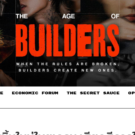
E
ECONOMIC FORUM
THE SECRET SAUCE​
OP