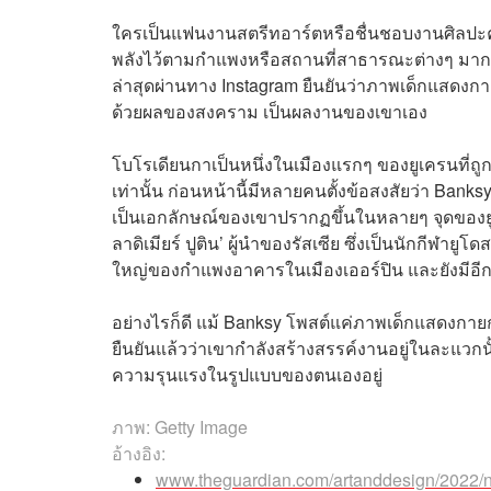
ใครเป็นแฟนงานสตรีทอาร์ตหรือชื่นชอบงานศิลปะคง
พลังไว้ตามกำแพงหรือสถานที่สาธารณะต่างๆ มากมาย
ล่าสุดผ่านทาง Instagram ยืนยันว่าภาพเด็กแสดง
ด้วยผลของสงคราม เป็นผลงานของเขาเอง
โบโรเดียนกาเป็นหนึ่งในเมืองแรกๆ ของยูเครนที่ถูกก
เท่านั้น ก่อนหน้านี้มีหลายคนตั้งข้อสงสัยว่า Banks
เป็นเอกลักษณ์ของเขาปรากฏขึ้นในหลายๆ จุดของยูเครน
ลาดิเมียร์ ปูติน’ ผู้นำของรัสเซีย ซึ่งเป็นนักกีฬาย
ใหญ่ของกำแพงอาคารในเมืองเออร์ปิน และยังมีอีก
อย่างไรก็ดี แม้ Banksy โพสต์แค่ภาพเด็กแสดงกาย
ยืนยันแล้วว่าเขากำลังสร้างสรรค์งานอยู่ในละแวกนั
ความรุนแรงในรูปแบบของตนเองอยู่
ภาพ: Getty Image
อ้างอิง:
www.theguardian.com/artanddesign/2022/n