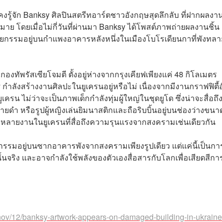
รู้จัก Banksy ศิลปินสตรีทอาร์ตชาวอังกฤษสุดลึกลับ ที่ฝากผลง
 โดยเมื่อไม่กี่วันที่ผ่านมา Banksy ได้โพสต์ภาพถ่ายผลงานชิ้น
กายกรรมอยู่บนกำแพงอาคารหลังหนึ่งในเมืองโบโรเดียนกาที่พังทล
องทัพรัสเซียโจมตี ตั้งอยู่ห่างจากกรุงเคียฟเพียงแค่ 48 กิโลเมตร
y กำลังสร้างงานศิลปะในยูเครนอยู่หรือไม่ เนื่องจากมีงานกราฟฟิตี้
 ไม่ว่าจะเป็นภาพเด็กกำลังทุ่มผู้ใหญ่ในชุดยูโด ซึ่งน่าจะสื่อถึง
ูโดสายดำ หรือรูปผู้หญิงเล่นยิมนาสติกและถือริบบิ้นอยู่บนช่องว่างขนา
หลายงานในยูเครนที่สื่อถึงความรุนแรงจากสงครามเช่นเดียวกัน
กรรมอยู่บนซากอาคารพังจากสงครามเพียงรูปเดียว แต่แค่นี้เป็นกา
้นจริง และอาจกำลังใช้พลังของตัวเองสื่อสารกับโลกเพื่อเสียดสีกา
ov/12/banksy-artwork-appears-on-damaged-building-in-ukraine