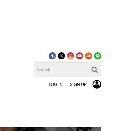
LOG IN
SIGN UP