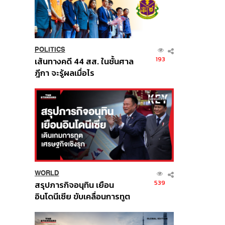
POLITICS
193
เส้นทางคดี 44 สส. ในชั้นศาล
ฎีกา จะรู้ผลเมื่อไร
WORLD
539
สรุปภารกิจอนุทิน เยือน
อินโดนีเซีย ขับเคลื่อนการทูต
เศรษฐกิจเชิงรุก ประกาศหุ้น
ส่วนยุทธศาสตร์ไทย –