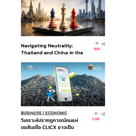
อินโดนีเซีย
Navigating Neutrality:
166
Thailand and China in the
Age of a New Global
Order
BUSINESS
/
ECONOMIC
2.6K
วิเคราะห์ปรากฏการณ์คนแห่
ขอสินเชื่อ CLICX อาจเป็น
เพียงยอดภูเขาน้ำแข็ง ของ