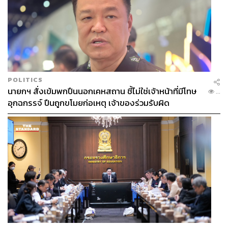
POLITICS
นายกฯ สั่งเข้มพกปืนนอกเคหสถาน ชี้ไม่ใช่เจ้าหน้าที่มีโทษ
...
อุกฉกรรจ์ ปืนถูกขโมยก่อเหตุ เจ้าของร่วมรับผิด