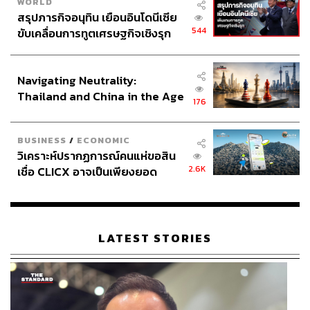
WORLD
สรุปภารกิจอนุทิน เยือนอินโดนีเซีย
544
ขับเคลื่อนการทูตเศรษฐกิจเชิงรุก
ประกาศหุ้นส่วนยุทธศาสตร์ไทย –
อินโดนีเซีย
Navigating Neutrality:
Thailand and China in the Age
176
of a New Global Order
BUSINESS
/
ECONOMIC
วิเคราะห์ปรากฏการณ์คนแห่ขอสิน
2.6K
เชื่อ CLICX อาจเป็นเพียงยอด
ภูเขาน้ำแข็ง ของปัญหาหนี้ครัว
เรือนไทยที่ถูกซุกไว้
LATEST STORIES