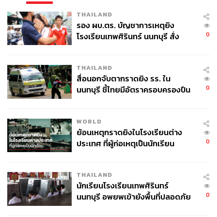
THAILAND
รอง ผบ.ตร. บัญชาการเหตุยิง
0
โรงเรียนเทพศิรินทร์ นนทบุรี สั่ง
ค้นหา 2 รอบยืนยันไร้คนติดค้าง พบ
ศพปู่-ย่าที่บ้านพักผู้ก่อเหตุ
THAILAND
สื่อนอกจับตากราดยิง รร. ใน
0
นนทบุรี ชี้ไทยมีอัตราครอบครองปืน
สูงในระดับต้นของภูมิภาค
WORLD
ย้อนเหตุกราดยิงในโรงเรียนต่าง
0
ประเทศ ที่ผู้ก่อเหตุเป็นนักเรียน
THAILAND
นักเรียนโรงเรียนเทพศิรินทร์
0
นนทบุรี อพยพเข้ายังพื้นที่ปลอดภัย
ชั่วคราว หลังเหตุใช้อาวุธปืนภายใน