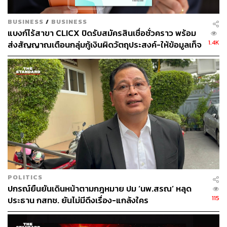
BUSINESS
/
BUSINESS
แบงก์ไร้สาขา CLICX ปิดรับสมัครสินเชื่อชั่วคราว พร้อม
1.4K
ส่งสัญญาณเตือนกลุ่มกู้เงินผิดวัตถุประสงค์-ให้ข้อมูลเท็จ
เตรียมดำเนินคดีเด็ดขาด
POLITICS
ปกรณ์ยืนยันเดินหน้าตามกฎหมาย ปม ‘นพ.สรณ’ หลุด
115
ประธาน กสทช. ยันไม่มีดึงเรื่อง-แกล้งใคร