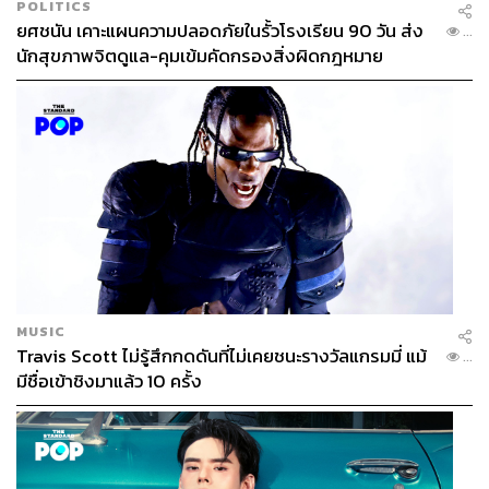
POLITICS
ยศชนัน เคาะแผนความปลอดภัยในรั้วโรงเรียน 90 วัน ส่ง
...
นักสุขภาพจิตดูแล-คุมเข้มคัดกรองสิ่งผิดกฎหมาย
MUSIC
Travis Scott ไม่รู้สึกกดดันที่ไม่เคยชนะรางวัลแกรมมี่ แม้
...
มีชื่อเข้าชิงมาแล้ว 10 ครั้ง