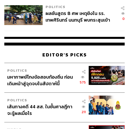
โรงเรียนคลี่คลาย
POLITICS
ผลชันสูตร 8 ศพ เหตุยิงใน รร.
0
เทพศิรินทร์ นนทบุรี พบกระสุนเข้า
จุดสำคัญ ‘ศีรษะ-หน้าอก’ ครูถูกยิง
4 นัด จากระยะไกล
EDITOR'S PICKS
POLITICS
มหากาพย์โกงข้อสอบท้องถิ่น ก่อน
575
เดินหน้าสู่จุดจบในสัปดาห์นี้
POLITICS
เส้นทางคดี 44 สส. ในชั้นศาลฎีกา
211
จะรู้ผลเมื่อไร