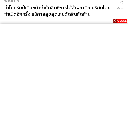
WORLD
ทำไมทรัมป์เดินหน้าจำกัดสิทธิการได้สัญชาติอเมริกันโดย
...
กำเนิดอีกครั้ง แม้ศาลสูงสุดเคยตัดสินคัดค้าน
News
Wealth
Pop
Podcast
Video
Now
Opinion
Careers
Events
Privacy
About
Contact
Policy
FOR
ADVERTISING
MEMBERSHIP