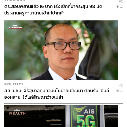
ตร.สอบพยานแล้ว 16 ปาก เร่งเช็กที่มากระสุน 98 นัด
...
ประสานครูภาษาไทยเข้าให้ปากคำ
POLITICS
สส. ปชน. จี้รัฐบาลทบทวนนโยบายเมียนมา ต้อนรับ ‘มินอ่
...
องหล่าย’ ได้แค่สัญญาว่างเปล่า