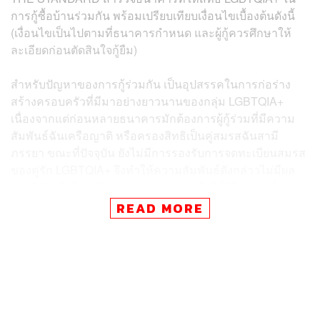
การกู้ซื้อบ้านร่วมกัน พร้อมเปรียบเทียบเงื่อนไขเบื้องต้นดังนี้
(เงื่อนไขเป็นไปตามที่ธนาคารกำหนด และผู้กู้ควรศึกษาให้
ละเอียดก่อนตัดสินใจกู้ยืม)
สำหรับปัญหาของการกู้ร่วมกัน เป็นอุปสรรคในการก่อร่าง
สร้างครอบครัวที่มีมาอย่างยาวนานของกลุ่ม LGBTQIA+
เนื่องจากแต่ก่อนหลายธนาคารมักต้องการผู้กู้ร่วมที่มีความ
สัมพันธ์ฉันเครือญาติ หรือครองสิทธิเป็นคู่สมรสฉันสามี
ภรรยา ขณะที่ปัจจุบัน ยังไม่มีการรองรับการจดทะเบียนสมรส
ของคู่รัก LGBTQIA+ จึงทำให้ความสัมพันธ์ดังกล่าวไม่มีผล
ทางนิตินัยไปโดยปริยาย หลายธนาคารจึงใช้วิธีการอนุโลม
หรือปรับปรุงเงื่อนไขให้คู่รัก LGBTQIA+ สามารถยื่นขอสิน
READ MORE
เชื่อตัวเดียวกันกับคู่ชายหญิง
ทั้งนี้ มีการตั้งข้อสังเกตว่า ธนาคารผู้ให้กู้อาจประเมินความ
เสี่ยงในการกู้ร่วมของกลุ่ม LGBTQIA+ สูงกว่าของคู่สมรส
ชายหญิง และอาจนำมาซึ่งการพิจารณาให้วงเงินกู้ที่ต่ำกว่าคู่
สมรสตามกฎหมาย ท้ายที่สุดคู่รัก LGBTQIA+ อาจจำเป็นต้อง