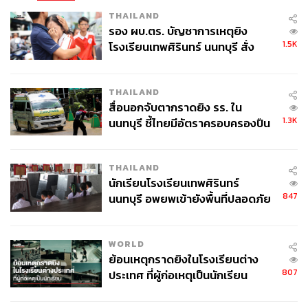
THAILAND
รอง ผบ.ตร. บัญชาการเหตุยิง
1.5K
โรงเรียนเทพศิรินทร์ นนทบุรี สั่ง
ค้นหา 2 รอบยืนยันไร้คนติดค้าง พบ
ศพปู่-ย่าที่บ้านพักผู้ก่อเหตุ
THAILAND
สื่อนอกจับตากราดยิง รร. ใน
1.3K
นนทบุรี ชี้ไทยมีอัตราครอบครองปืน
สูงในระดับต้นของภูมิภาค
THAILAND
นักเรียนโรงเรียนเทพศิรินทร์
847
นนทบุรี อพยพเข้ายังพื้นที่ปลอดภัย
ชั่วคราว หลังเหตุใช้อาวุธปืนภายใน
โรงเรียนคลี่คลาย
WORLD
ย้อนเหตุกราดยิงในโรงเรียนต่าง
807
ประเทศ ที่ผู้ก่อเหตุเป็นนักเรียน