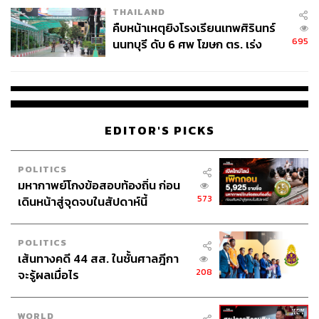
THAILAND
คืบหน้าเหตุยิงโรงเรียนเทพศิรินทร์
695
นนทบุรี ดับ 6 ศพ โฆษก ตร. เร่ง
สอบปมขโมยปืนปู่ก่อเหตุ
EDITOR'S PICKS
POLITICS
มหากาพย์โกงข้อสอบท้องถิ่น ก่อน
573
เดินหน้าสู่จุดจบในสัปดาห์นี้
POLITICS
เส้นทางคดี 44 สส. ในชั้นศาลฎีกา
208
จะรู้ผลเมื่อไร
WORLD