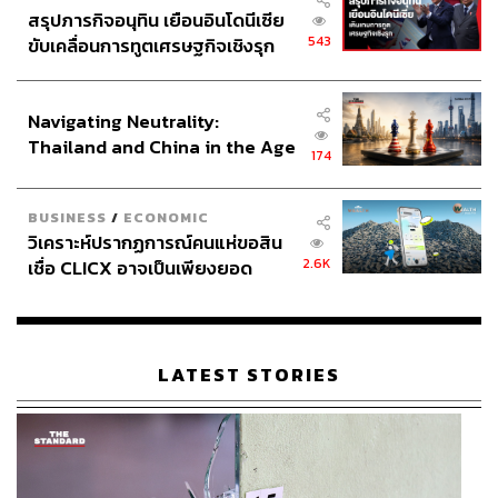
สรุปภารกิจอนุทิน เยือนอินโดนีเซีย
543
ขับเคลื่อนการทูตเศรษฐกิจเชิงรุก
ประกาศหุ้นส่วนยุทธศาสตร์ไทย –
อินโดนีเซีย
Navigating Neutrality:
Thailand and China in the Age
174
of a New Global Order
BUSINESS
/
ECONOMIC
วิเคราะห์ปรากฏการณ์คนแห่ขอสิน
2.6K
เชื่อ CLICX อาจเป็นเพียงยอด
ภูเขาน้ำแข็ง ของปัญหาหนี้ครัว
เรือนไทยที่ถูกซุกไว้
LATEST STORIES