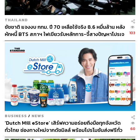
THAILAND
ชัชชาติ แจงงบ กทม. ปี 70 เหลือใช้จริง 8.6 หมื่นล้าน หลัง
103
หักหนี้ BTS สภาฯ ไฟเขียวรับหลักการ-จี้สางปัญหาโปรเจ
กต์ล่าช้า
BUSINESS
/
NEWS
‘Dutch Mill eStore’ เสิร์ฟความอร่อยถึงมือทุกจังหวัด
60
ทั่วไทย ช่องทางใหม่จากดัชมิลล์ พร้อมโปรโมชันส่งฟรีทั่ว
ประเทศ ส่งไว สั่งก่อนเที่ยง ได้ของวันถัดไป ส่งสินค้าแบบ