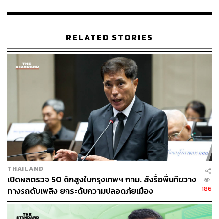
กทม. ได้เพิ่มบริการรถรับส่ง (Feeder) สำหรับโรงพยาบาล
วชิรพยาบาลและกลุ่มโรงเรียน โดยเพิ่มจำนวนรถรวมเป็น 7
RELATED STORIES
คัน (จากเดิม 4 คัน) และให้บริการวิ่งแบบ เต็มออก โดยไม่รอ
รอบ 15 นาที เพื่อเพิ่มความถี่ในการหมุนเวียน
นอกจากนี้ ยังได้เพิ่ม รถ Feeder ใหม่ 3 คัน วิ่งเส้นทางใหม่
เพื่อรับนักเรียนบริเวณ สถานีรถไฟฟ้าสิรินธร (MRT) โดย
เฉพาะ ให้บริการตลอดวัน (ไม่จำกัดช่วงเร่งด่วน) ในช่วงเช้า
06.00 – 07.30 น. และเย็น 16.30 – 18.30 น. เพื่อรับส่ง
บุคลากรโรงพยาบาลและคนทำงานในพื้นที่ด้วย
สำหรับการแก้ปัญหารถรับ-ส่งผู้ป่วยที่โรงพยาบาลวชิร
พยาบาล ซึ่งแท็กซี่มักไม่เข้ามารับผู้ป่วย ได้สั่งการให้ เทศกิจ
THAILAND
เข้าช่วยยืนเรียกรถแท็กซี่ และอำนวยความสะดวกการขนส่ง
เปิดผลตรวจ 50 ตึกสูงในกรุงเทพฯ กทม. สั่งรื้อพื้นที่ขวาง
ผู้ป่วยออกไปยังจุดเชื่อมต่อ เช่น ตลาดศรีย่าน
186
ทางรถดับเพลิง ยกระดับความปลอดภัยเมือง
ในวันเปิดเทอมวันแรกจะมีการระดมกำลัง เจ้าหน้าที่เทศกิจ
และตำรวจจราจรมายืนประจำจุดอย่างเต็มที่ โดยมีการแบ่ง