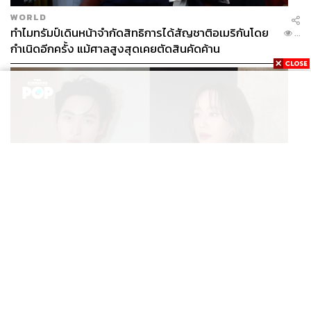
WORLD
ทำไมทรัมป์เดินหน้าจำกัดสิทธิการได้สัญชาติอเมริกันโดย
...
กำเนิดอีกครั้ง แม้ศาลสูงสุดเคยตัดสินคัดค้าน
ENTERTAINMENT
เก้า นพเก้า และ พาย รินรดา เตรียมร่วมงานกันใน ‘รสกาล
...
Enchanted Taste In Time’