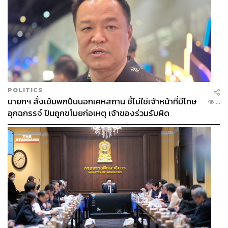
POLITICS
นายกฯ สั่งเข้มพกปืนนอกเคหสถาน ชี้ไม่ใช่เจ้าหน้าที่มีโทษ
...
อุกฉกรรจ์ ปืนถูกขโมยก่อเหตุ เจ้าของร่วมรับผิด