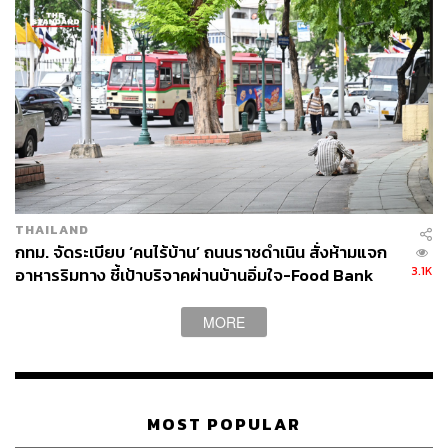
เย็นตรงจากโรงงาน [ADVERTORIAL]
THAILAND
กทม. จัดระเบียบ ‘คนไร้บ้าน’ ถนนราชดำเนิน สั่งห้ามแจก
3.1K
อาหารริมทาง ชี้เป้าบริจาคผ่านบ้านอิ่มใจ-Food Bank
TAGS:
การจราจร
ผู้ว่าราชการกรุงเทพมหานคร
โรงพยาบาลวชิรพยาบาล
ถนนสามเสน
การศึกษา
ชัชชาติ สิทธิพันธุ์
กรุงเทพมหานคร
สามเสน
MORE
MOST POPULAR