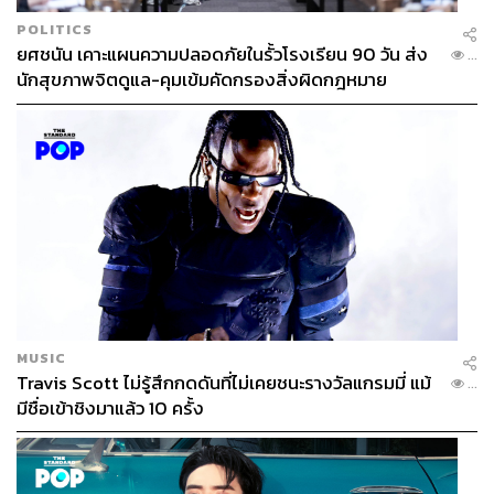
POLITICS
ยศชนัน เคาะแผนความปลอดภัยในรั้วโรงเรียน 90 วัน ส่ง
...
นักสุขภาพจิตดูแล-คุมเข้มคัดกรองสิ่งผิดกฎหมาย
MUSIC
Travis Scott ไม่รู้สึกกดดันที่ไม่เคยชนะรางวัลแกรมมี่ แม้
...
มีชื่อเข้าชิงมาแล้ว 10 ครั้ง