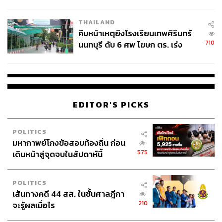
ชั่วคราว หลังเหตุใช้อาวุธปืนภายใน
โรงเรียนคลี่คลาย
THAILAND
คืบหน้าเหตุยิงโรงเรียนเทพศิรินทร์
710
นนทบุรี ดับ 6 ศพ โฆษก ตร. เร่ง
สอบปมขโมยปืนปู่ก่อเหตุ
EDITOR'S PICKS
POLITICS
มหากาพย์โกงข้อสอบท้องถิ่น ก่อน
575
เดินหน้าสู่จุดจบในสัปดาห์นี้
POLITICS
เส้นทางคดี 44 สส. ในชั้นศาลฎีกา
210
จะรู้ผลเมื่อไร