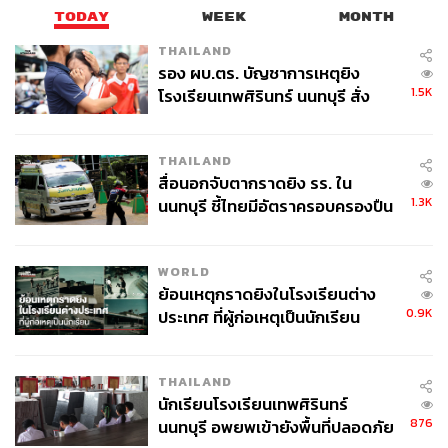
TODAY
WEEK
MONTH
THAILAND
164
รอง ผบ.ตร. บัญชาการเหตุยิง
1.5K
โรงเรียนเทพศิรินทร์ นนทบุรี สั่ง
ค้นหา 2 รอบยืนยันไร้คนติดค้าง พบ
ABOUT THE AUTHOR
ศพปู่-ย่าที่บ้านพักผู้ก่อเหตุ
THE STANDARD TEAM
THAILAND
สื่อนอกจับตากราดยิง รร. ใน
กองบรรณาธิการ THE STANDARD
1.3K
นนทบุรี ชี้ไทยมีอัตราครอบครองปืน
สูงในระดับต้นของภูมิภาค
WORLD
ย้อนเหตุกราดยิงในโรงเรียนต่าง
0.9K
ประเทศ ที่ผู้ก่อเหตุเป็นนักเรียน
THAILAND
นักเรียนโรงเรียนเทพศิรินทร์
876
นนทบุรี อพยพเข้ายังพื้นที่ปลอดภัย