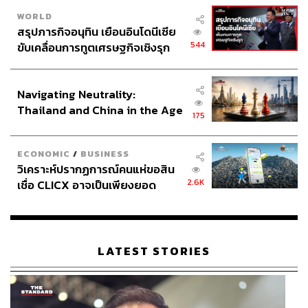
WORLD
สรุปภารกิจอนุทิน เยือนอินโดนีเซีย
544
ขับเคลื่อนการทูตเศรษฐกิจเชิงรุก
ประกาศหุ้นส่วนยุทธศาสตร์ไทย –
อินโดนีเซีย
Navigating Neutrality:
Thailand and China in the Age
175
of a New Global Order
ECONOMIC
/
BUSINESS
วิเคราะห์ปรากฏการณ์คนแห่ขอสิน
2.6K
เชื่อ CLICX อาจเป็นเพียงยอด
ภูเขาน้ำแข็ง ของปัญหาหนี้ครัว
เรือนไทยที่ถูกซุกไว้
LATEST STORIES