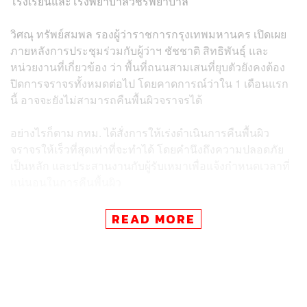
โรงเรียนและโรงพยาบาลวชิรพยาบาล
วิศณุ ทรัพย์สมพล รองผู้ว่าราชการกรุงเทพมหานคร เปิดเผย
ภายหลังการประชุมร่วมกับผู้ว่าฯ ชัชชาติ สิทธิพันธุ์ และ
หน่วยงานที่เกี่ยวข้อง ว่า พื้นที่ถนนสามเสนที่ยุบตัวยังคงต้อง
ปิดการจราจรทั้งหมดต่อไป โดยคาดการณ์ว่าใน 1 เดือนแรก
นี้ อาจจะยังไม่สามารถคืนพื้นผิวจราจรได้
อย่างไรก็ตาม กทม. ได้สั่งการให้เร่งดำเนินการคืนพื้นผิว
จราจรให้เร็วที่สุดเท่าที่จะทำได้ โดยคำนึงถึงความปลอดภัย
เป็นหลัก และประสานงานกับผู้รับเหมาเพื่อแจ้งกำหนดเวลาที่
แน่นอนในการคืนพื้นผิว
แผนการจัดการจราจรเฉพาะช่วงเน้นการใช้ถนน
READ MORE
นครราชสีมาเป็นเส้นทางหลัก โดยมีการปรับเปลี่ยนเส้นทาง
และช่องจราจรในช่วงเร่งด่วน ดังนี้
ช่วงเช้า (05.30 – 09.00 น.)