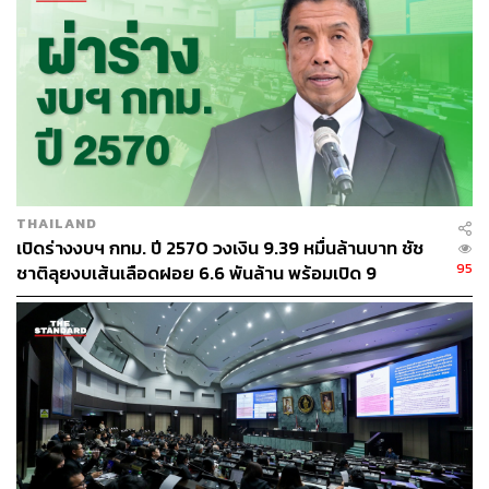
เขตรับผิดชอบให้สำนักงานเขตดุสิตดูแลบริเวณหน้าโรงเรียน
และสำนักงานเขตบางพลัดดูแลฝั่งทางลงจากสะพาน/ออฟฟิศ
เมท
สำนักการจราจรและขนส่ง (สจส.) ได้ติดตั้งสัญญาณไฟเลี้ยว
ขวาและเพิ่มช่องทางเลี้ยวขวาเป็น 2 ช่องทาง พร้อมทำ
Pocket Lane บริเวณแยกสวนรื่นฤดี รวมถึงติดตั้งป้ายเตือนรถ
สวนกัน สำหรับถนนนครราชสีมา และได้มีการหารือถึงการ
THAILAND
จัดทำข้อมูลประชาสัมพันธ์เกี่ยวกับ บริการเรือโดยสาร
เปิดร่างงบฯ กทม. ปี 2570 วงเงิน 9.39 หมื่นล้านบาท ชัช
พลังงานไฟฟ้า (เรือด่วน EA) รวมถึงการจัดรถเล็กหรือรถตู้
95
ชาติลุยงบเส้นเลือดฝอย 6.6 พันล้าน พร้อมเปิด 9
เพื่อรับ-ส่งคนจากท่าเรือนวมินทร์ (หรือท่าสามเสน) ไปยัง
ยุทธศาสตร์พัฒนาเมือง
ถนนขาว (ถ.สุโขทัย) ในช่วงเวลาเร่งด่วนด้วย