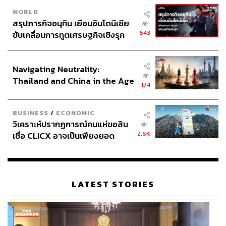
WORLD
สรุปภารกิจอนุทิน เยือนอินโดนีเซีย
543
ขับเคลื่อนการทูตเศรษฐกิจเชิงรุก
ประกาศหุ้นส่วนยุทธศาสตร์ไทย –
อินโดนีเซีย
Navigating Neutrality:
Thailand and China in the Age
174
of a New Global Order
BUSINESS
/
ECONOMIC
วิเคราะห์ปรากฏการณ์คนแห่ขอสิน
2.6K
เชื่อ CLICX อาจเป็นเพียงยอด
ภูเขาน้ำแข็ง ของปัญหาหนี้ครัว
เรือนไทยที่ถูกซุกไว้
LATEST STORIES