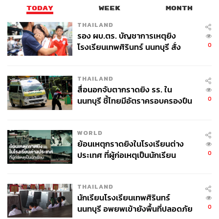
TODAY
WEEK
MONTH
THAILAND
รอง ผบ.ตร. บัญชาการเหตุยิง
0
โรงเรียนเทพศิรินทร์ นนทบุรี สั่ง
ค้นหา 2 รอบยืนยันไร้คนติดค้าง พบ
ศพปู่-ย่าที่บ้านพักผู้ก่อเหตุ
THAILAND
สื่อนอกจับตากราดยิง รร. ใน
0
นนทบุรี ชี้ไทยมีอัตราครอบครองปืน
สูงในระดับต้นของภูมิภาค
WORLD
ย้อนเหตุกราดยิงในโรงเรียนต่าง
0
ประเทศ ที่ผู้ก่อเหตุเป็นนักเรียน
THAILAND
นักเรียนโรงเรียนเทพศิรินทร์
0
นนทบุรี อพยพเข้ายังพื้นที่ปลอดภัย