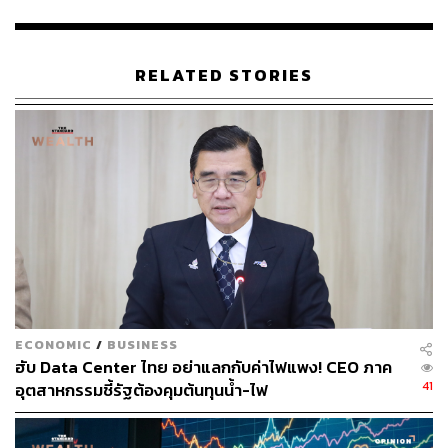
สนับสนุนทั้งด้านองค์ความรู้ทางวิชาการและเทคโนโลยีสมัย
ใหม่อย่างเต็มที่ พร้อมทั้งเน้นย้ำว่า ความสำเร็จของโครงการ
ระดับมหภาคนี้จะเกิดขึ้นได้ ต้องอาศัยความร่วมมืออย่าง
RELATED STORIES
จริงจังจากทุกภาคส่วนที่เกี่ยวข้อง เพื่อร่วมกันผลักดันให้
กรุงเทพมหานครมีระบบการระบายน้ำที่มีประสิทธิภาพ
สามารถแก้ไขปัญหาน้ำท่วมขัง และสร้างความยั่งยืนให้กับ
เมืองในระยะยาวได้อย่างแท้จริง
TAGS:
กรุงเทพมหานคร
ภาวะโลกร้อน
สำนักการระบายน้ำ
ฝนตกหนัก
Thailand
วิศณุ ทรัพย์สมพล
Japan
น้ำท่วม
ECONOMIC
/
BUSINESS
ฮับ Data Center ไทย อย่าแลกกับค่าไฟแพง! CEO ภาค
41
อุตสาหกรรมชี้รัฐต้องคุมต้นทุนน้ำ-ไฟ
442