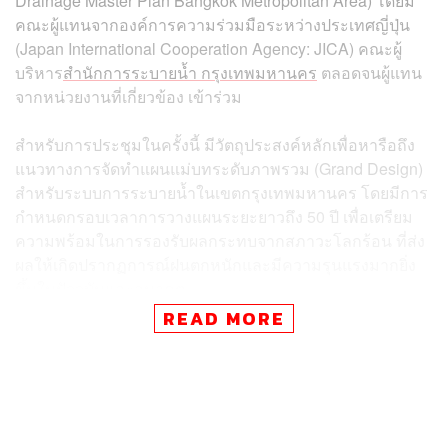
Drainage Master Plan Bangkok Metropolitan Area) โดยมี
คณะผู้แทนจากองค์การความร่วมมือระหว่างประเทศญี่ปุ่น
(Japan International Cooperation Agency: JICA) คณะผู้
บริหาร
สำนักการระบายน้ำ กรุงเทพมหานคร
ตลอดจนผู้แทน
จากหน่วยงานที่เกี่ยวข้อง เข้าร่วม
สำหรับการประชุมในครั้งนี้ มีวัตถุประสงค์หลักเพื่อหารือถึง
แนวทางการจัดทำแผนแม่บทระดับภาพรวม (Grand Design)
สำหรับระบบการระบายน้ำในเขตกรุงเทพมหานคร โดยมีการ
กำหนดกรอบเวลาการวางแผนระยะยาวถึง 50 ปี เพื่อเตรียม
ความพร้อมในการรองรับผลกระทบจากสภาวะโลกร้อน ที่ส่ง
ผลให้เกิดปรากฏการณ์ฝนตกหนักและมีความรุนแรงมากยิ่ง
ขึ้นในปัจจุบันและอนาคต
READ MORE
ทั้งนี้ การดำเนินงานจะเริ่มต้นขับเคลื่อนผ่านโครงการความ
ร่วมมือทางวิชาการในระยะเวลา 5 ปี (พ.ศ. 2569 – 2574) ซึ่ง
แบ่งออกเป็น 2 ระยะ ได้แก่ ระยะที่ 1 (ใช้เวลา 3 ปี) และระยะ
ที่ 2 (ใช้เวลา 2 ปี)