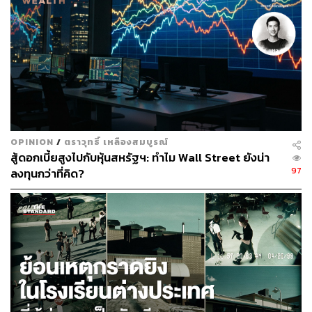
ABOUT THE AUTHOR
THE STANDARD TEAM
กองบรรณาธิการ THE STANDARD
OPINION
/
ตราวุทธิ์ เหลืองสมบูรณ์
สู้ดอกเบี้ยสูงไปกับหุ้นสหรัฐฯ: ทำไม Wall Street ยังน่า
97
ลงทุนกว่าที่คิด?