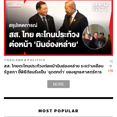
THAILAND
/
POLITICS
สส. ไทยตะโกนประท้วงต่อหน้ามินอ่องหล่าย ระหว่างเยือน
170
รัฐสภา ชี้พิธีต้อนรับเป็น ‘จุดตกต่ำ’ ของยุทธศาสตร์การ
ทูตไทย
MORE
MOST POPULAR