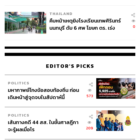
ชั่วคราว หลังเหตุใช้อาวุธปืนภายใน
โรงเรียนคลี่คลาย
THAILAND
คืบหน้าเหตุยิงโรงเรียนเทพศิรินทร์
0
นนทบุรี ดับ 6 ศพ โฆษก ตร. เร่ง
สอบปมขโมยปืนปู่ก่อเหตุ
EDITOR'S PICKS
POLITICS
มหากาพย์โกงข้อสอบท้องถิ่น ก่อน
573
เดินหน้าสู่จุดจบในสัปดาห์นี้
POLITICS
เส้นทางคดี 44 สส. ในชั้นศาลฎีกา
209
จะรู้ผลเมื่อไร