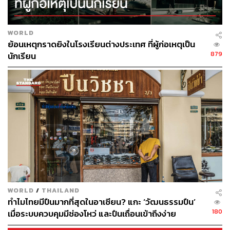
WORLD
ย้อนเหตุกราดยิงในโรงเรียนต่างประเทศ ที่ผู้ก่อเหตุเป็น
879
นักเรียน
WORLD
/
THAILAND
ทำไมไทยมีปืนมากที่สุดในอาเซียน? แกะ ‘วัฒนธรรมปืน’
180
เมื่อระบบควบคุมมีช่องโหว่ และปืนเถื่อนเข้าถึงง่าย