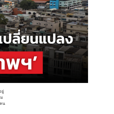
ยู่
าม
 คน