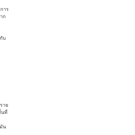
าชการ
มาก
กับ
งราย
นที่
มัน