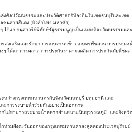
่งศิลปวัฒนธรรมและประวัติศาสตร์ท้องถิ่นในเขตธนบุรีและเขต
มวลชนสายสีแดง (หัวลำโพง-มหาชัย)
ๆ ได้แก่ อนุสาวรีย์พิทักษ์รัฐธรรมนูญ เป็นแหล่งศิลปวัฒนธรรมแล
่การส่งเสริมและรักษาการเกษตรนาข้าว เกษตรพืชสวน การประมงน้
างๆ ได้แก่ การตลาด การประกันราคาผลผลิต การประกันภัยพืชผล
หว่างกรุงเทพมหานครกับจังหวัดนนทบุรี ปทุมธานี และ
วมและการระบายน้ำร่วมกันอย่างเป็นเอกภาพ
่องจากไม่สามารถระบายน้ำหลากผ่านสนามบินสุวรรณภูมิ และจังหวั
้ำท่วมฝั่งตะวันออกของกรุงเทพมหานครลงสู่คลองประเวศบุรีรมย์