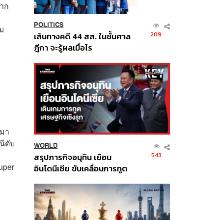
จาก
POLITICS
ิม
209
เส้นทางคดี 44 สส. ในชั้นศาล
ฎีกา จะรู้ผลเมื่อไร
นมา
ีดับ
WORLD
543
สรุปภารกิจอนุทิน เยือน
uper
อินโดนีเซีย ขับเคลื่อนการทูต
เศรษฐกิจเชิงรุก ประกาศหุ้น
ส่วนยุทธศาสตร์ไทย –
อินโดนีเซีย