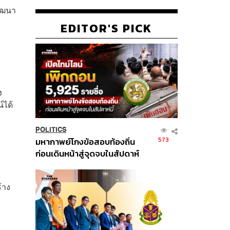
พัฒนา
EDITOR'S PICK
ง
์ได้
POLITICS
573
มหากาพย์โกงข้อสอบท้องถิ่น
ก่อนเดินหน้าสู่จุดจบในสัปดาห์
นี้
้าง