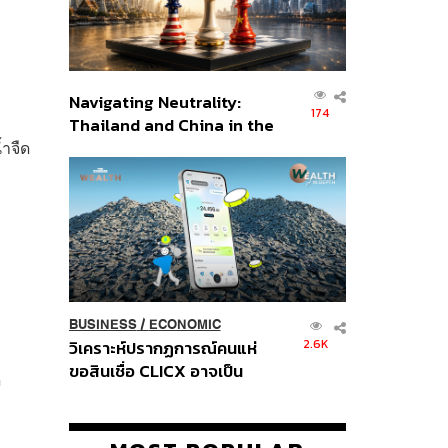
ะ
Navigating Neutrality:
174
Thailand and China in the
ำจืด
Age of a New Global
Order
BUSINESS
/
ECONOMIC
2.6K
วิเคราะห์ปรากฏการณ์คนแห่
ขอสินเชื่อ CLICX อาจเป็น
ด
เพียงยอดภูเขาน้ำแข็ง ของ
ปัญหาหนี้ครัวเรือนไทยที่ถูกซุก
ไว้