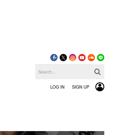
LOG IN
SIGN UP