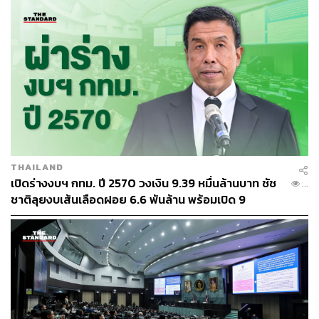
THAILAND
เปิดร่างงบฯ กทม. ปี 2570 วงเงิน 9.39 หมื่นล้านบาท ชัช
...
ชาติลุยงบเส้นเลือดฝอย 6.6 พันล้าน พร้อมเปิด 9
ยุทธศาสตร์พัฒนาเมือง
ภาพประกอบ:
พรวลี จ้วงพุฒซา
TAGS:
ชัชชาติ สิทธิพันธุ์
กรุงเทพมหานคร
งบประมาณ