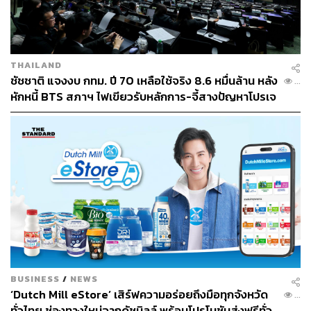
LOADING...
THAILAND
ชัชชาติ แจงงบ กทม. ปี 70 เหลือใช้จริง 8.6 หมื่นล้าน หลัง
...
ABOUT THE AUTHOR
หักหนี้ BTS สภาฯ ไฟเขียวรับหลักการ-จี้สางปัญหาโปรเจ
THE STANDARD TEAM
กต์ล่าช้า
กองบรรณาธิการ THE STANDARD
BUSINESS
/
NEWS
‘Dutch Mill eStore’ เสิร์ฟความอร่อยถึงมือทุกจังหวัด
...
ทั่วไทย ช่องทางใหม่จากดัชมิลล์ พร้อมโปรโมชันส่งฟรีทั่ว