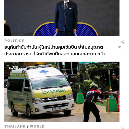
POLITICS
อนุทินกำชับกำนัน ผู้ใหญ่บ้านคุมเข้มปืน ย้ำไม่อนุญาต
...
ประชาชน-ขรก.ไร้หน้าที่พกปืนออกนอกเคหสถาน หวั่น
พฤติกรรมลอกเลียนแบบ จ่อลงพื้นที่เกิดเหตุ
THAILAND
/
WORLD