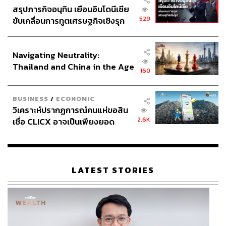
สรุปภารกิจอนุทิน เยือนอินโดนีเซีย
529
ขับเคลื่อนการทูตเศรษฐกิจเชิงรุก
ประกาศหุ้นส่วนยุทธศาสตร์ไทย –
อินโดนีเซีย
Navigating Neutrality:
Thailand and China in the Age
160
of a New Global Order
BUSINESS
/
ECONOMIC
วิเคราะห์ปรากฏการณ์คนแห่ขอสิน
2.6K
เชื่อ CLICX อาจเป็นเพียงยอด
ภูเขาน้ำแข็ง ของปัญหาหนี้ครัว
เรือนไทยที่ถูกซุกไว้
LATEST STORIES