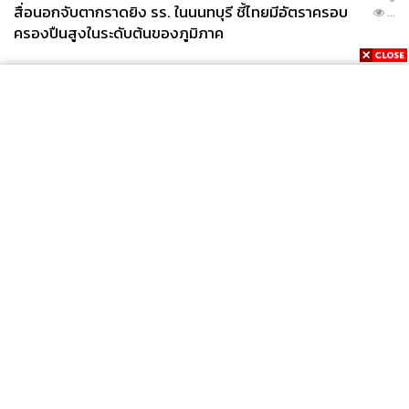
สื่อนอกจับตากราดยิง รร. ในนนทบุรี ชี้ไทยมีอัตราครอบ
...
ครองปืนสูงในระดับต้นของภูมิภาค
News
Wealth
Pop
Podcast
Video
Now
Opinion
Careers
Events
Privacy
About
Contact
Policy
FOR
ADVERTISING
MEMBERSHIP