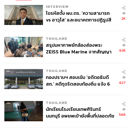
INTERVIEW
ไขรหัสตั้ง ผบ.ตร. ‘ความสามารถ
2K
vs อาวุโส’ และอนาคตการปฏิรูปสี
กากี กับ พล.ต.อ. เอก อังสนานนท์
THAILAND
สรุปมหากาพย์กล้องส่องพระ
645
ZEISS Blue Marine จากสัญญา
ผลิต 8.3 ล้าน สู่ข้อพิพาท ‘มา
เวลล์ฯ’ ฟ้อง ‘โทน บางแค’ ผิดนัด
THAILAND
จ่ายหนี้-แอบระบุแบรนด์
กองปราบฯ สอบเข้ม ‘อดีตอธิบดี
627
สถ.’ คดีทุจริตสอบท้องถิ่น แจ้ง 6
ข้อหาหนัก จ่อชง ป.ป.ช. 12 ส.ค. นี้
THAILAND
นักเรียนโรงเรียนเทพศิรินทร์
566
นนทบุรี อพยพเข้ายังพื้นที่ปลอดภัย
ชั่วคราว หลังเหตุใช้อาวุธปืนภายใน
โรงเรียนคลี่คลาย