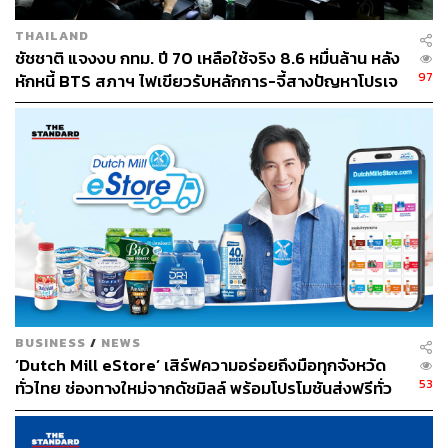
THAILAND
ชัชชาติ แจงงบ กทม. ปี 70 เหลือใช้จริง 8.6 หมื่นล้าน หลัง
97
หักหนี้ BTS สภาฯ ไฟเขียวรับหลักการ-จี้สางปัญหาโปรเจ
กต์ล่าช้า
BUSINESS
/
NEWS
‘Dutch Mill eStore’ เสิร์ฟความอร่อยถึงมือทุกจังหวัด
53
ทั่วไทย ช่องทางใหม่จากดัชมิลล์ พร้อมโปรโมชันส่งฟรีทั่ว
ประเทศ ส่งไว สั่งก่อนเที่ยง ได้ของวันถัดไป ส่งสินค้าแบบ
เย็นตรงจากโรงงาน [ADVERTORIAL]