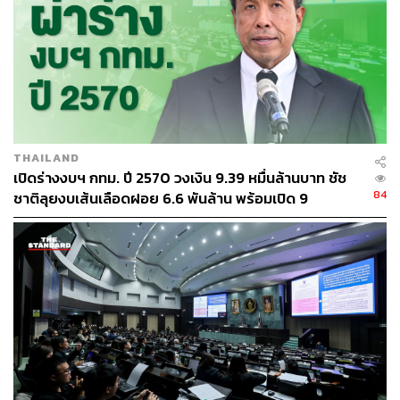
ABOUT THE AUTHOR
THE STANDARD TEAM
กองบรรณาธิการ THE STANDARD
ABOUT THE PHOTOGRAPHER
THAILAND
ฐานิส สุดโต
เปิดร่างงบฯ กทม. ปี 2570 วงเงิน 9.39 หมื่นล้านบาท ชัช
บรรณาธิการภาพ ประจำสำนักข่าว THE
84
ชาติลุยงบเส้นเลือดฝอย 6.6 พันล้าน พร้อมเปิด 9
STANDARD
ยุทธศาสตร์พัฒนาเมือง