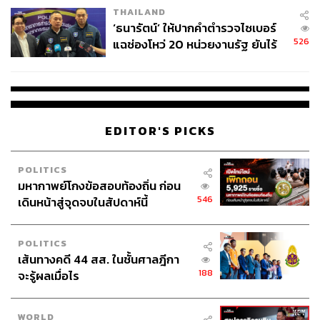
THAILAND
‘ธนารัตน์’ ให้ปากคำตำรวจไซเบอร์
526
แฉช่องโหว่ 20 หน่วยงานรัฐ ยันไร้
นัยทางการเมือง
EDITOR'S PICKS
POLITICS
มหากาพย์โกงข้อสอบท้องถิ่น ก่อน
546
เดินหน้าสู่จุดจบในสัปดาห์นี้
POLITICS
เส้นทางคดี 44 สส. ในชั้นศาลฎีกา
188
จะรู้ผลเมื่อไร
WORLD