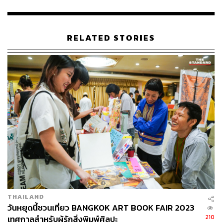
หนังสือเล่มนี้
RELATED STORIES
Marina Abramovic – Onestar Press
อาร์ตบุ๊กจากสำนักพิมพ์ฝรั่งเศส Onestar Press หนังสือเล่มนี้
ทำขึ้นจากตัวของ มารินา อบราโมวิช ศิลปินอาร์ตตัวแม่ชาว
เซอร์เบียที่มีชื่อเสียงมากในช่วงยุค 70s ด้วยการแสดงที่มัก
เล่นกับจิตวิทยาของคนดูและทดลองการใช้งานของร่างกาย
ให้ไปถึงขีดสุด หนึ่งในงานที่มีชื่อเสียงที่สุดคือการไปนั่งเฉยๆ
ให้คนอื่นมานั่งเผชิญหน้ากับเธอ ผลคือบางคนเศร้า บางคน
THAILAND
ร้องไห้ ไม่แปลกเลยที่เธอจะกลายเป็นเหมือนผู้นำทางจิต
วันหยุดนี้ชวนเที่ยว BANGKOK ART BOOK FAIR 2023
วิญญาณที่มีคนคลั่งไคล้มากมาย และหนังสือเล่มนี้ได้นำเอา
210
เทศกาลสำหรับผู้รักสิ่งพิมพ์ศิลปะ