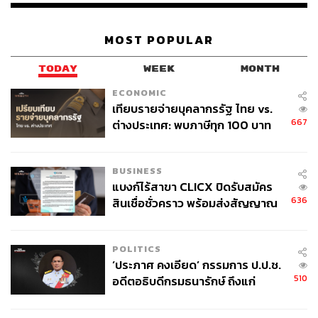
MOST POPULAR
TODAY
WEEK
MONTH
ECONOMIC
เทียบรายจ่ายบุคลากรรัฐ ไทย vs.
The Meaningful Strangers – Thanachart Siripatrachai
667
ต่างประเทศ: พบภาษีทุก 100 บาท
งานคราวนี้ยังมีสำนักพิมพ์ขนาดกลางที่ทำพ็อกเก็ตบุ๊กเป็น
ของคนไทยใช้ไปกับข้าราชการเฉียด
งานประจำอย่าง Salmon มาทำหนังสือทำมือจำนวนจำกัด
40 บาท
วางขายอีกด้วย เล่มนี้รวบรวมจากงานในโซเชียลมีเดียของ
BUSINESS
เบนซ์-ธนชาติ ศิริภัทราชัย นักเขียนและผู้กำกับสายยียวน ที่
แบงก์ไร้สาขา CLICX ปิดรับสมัคร
คราวนี้ได้นำคำศัพท์ภาษาอังกฤษยากๆ แบบที่อ่านยังไม่รู้จะ
636
สินเชื่อชั่วคราว พร้อมส่งสัญญาณ
อ่านยังไงไปถามหาความหมายจากเจ้าของภาษาเสียเลย เลย
เตือนกลุ่มกู้เงินผิดวัตถุประสงค์-ให้
ได้มาเป็นบันทึกบทสนทนาที่ตัวคู่สนทนาพยายามอธิบาย
ข้อมูลเท็จ เตรียมดำเนินคดีเด็ดขาด
ความหมายคำยากๆ ให้เอเชียหัวดำอย่างธนชาติเข้าใจ
POLITICS
‘ประภาศ คงเอียด’ กรรมการ ป.ป.ช.
510
อดีตอธิบดีกรมธนารักษ์ ถึงแก่
อนิจกรรม