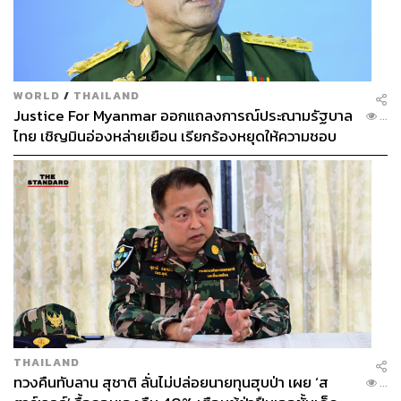
WORLD
/
THAILAND
Justice For Myanmar ออกแถลงการณ์ประณามรัฐบาล
...
ไทย เชิญมินอ่องหล่ายเยือน เรียกร้องหยุดให้ความชอบ
ธรรมรัฐบาลทหาร
THAILAND
ทวงคืนทับลาน สุชาติ ลั่นไม่ปล่อยนายทุนฮุบป่า เผย ‘ส
...