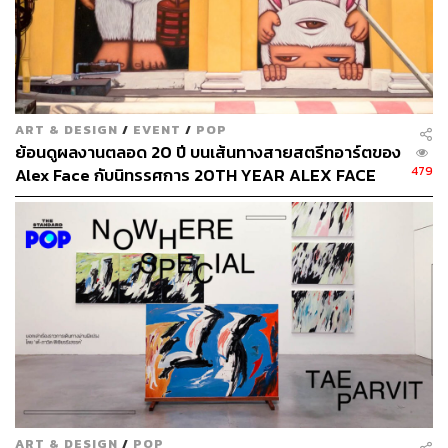
เป็นบุคลากรในวงการหนังเป็นจำนวนมาก เราอาจเห็น
หนังสือ Scala เล่มนี้ตามสื่อหลายครั้งแล้วในช่วงที่โรง
ภาพยนตร์สกาลากำลังจะปิดตัวลง ซึ่งใครยังไม่ได้จับจองเป็น
เจ้าของก็สามารถมาซื้อกันในงานนี้ได้เลย
ART & DESIGN
/
EVENT
/
POP
ย้อนดูผลงานตลอด 20 ปี บนเส้นทางสายสตรีทอาร์ตของ
479
Alex Face กับนิทรรศการ 20TH YEAR ALEX FACE
Eros – Oat Montien
หนังสือภาพวาดและบทกวีของ โอ๊ต มณเฑียร ที่ทั้งพิมพ์เอง
จัดจำหน่ายเอง และดูแลการผลิตเอง ด้วยคอนเซปต์ภาพวาด
นายแบบ 22 คนจากลอนดอนที่นำเสนอผ่านไพ่ทาโรต์ 22 ใบ
เป็นภาพวาดที่เกิดขึ้นในช่วงปีสุดท้ายที่โอ๊ตใช้ชีวิตอยู่ที่
ลอนดอน ที่ซึ่งเขาหล่อหลอมเทคนิคการวาดเฉพาะตัวขึ้นมา
ART & DESIGN
/
POP