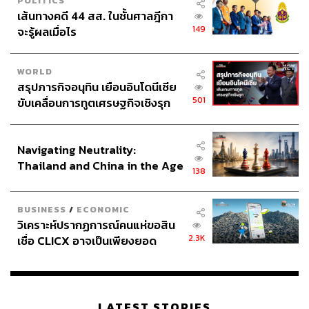
POLITICS
เส้นทางคดี 44 สส. ในชั้นศาลฎีกา
149
จะรู้ผลเมื่อไร
WORLD
116
สรุปภารกิจอนุทิน เยือนอินโดนีเซีย
501
ขับเคลื่อนการทูตเศรษฐกิจเชิงรุก
ประกาศหุ้นส่วนยุทธศาสตร์ไทย –
ABOUT THE AUTHOR
อินโดนีเซีย
นทธัญ แสงไชย
Navigating Neutrality:
นักเขียน พิสูจน์อักษร บรรณาธิการหนังสือเล่ม
Thailand and China in the Age
และโปรดิวเซอร์พอดแคสต์ สนใจในเรื่อง
138
of a New Global Order
ศิลปะ ภาพยนตร์ เพลง และหนังสือ IG:
@jorborgor
BUSINESS
/
ECONOMIC
วิเคราะห์ปรากฏการณ์คนแห่ขอสิน
2.3K
เชื่อ CLICX อาจเป็นเพียงยอด
ภูเขาน้ำแข็ง ของปัญหาหนี้ครัว
เรือนไทยที่ถูกซุกไว้
LATEST STORIES