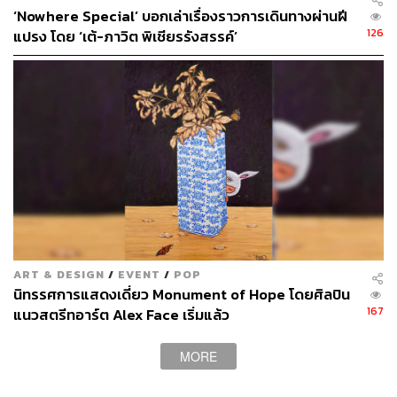
‘Nowhere Special’ บอกเล่าเรื่องราวการเดินทางผ่านฝี
และเป็นแรงผลักดันให้เขาได้ทำงานศิลปะต่อมาจนถึงทุกวันนี้
126
แปรง โดย ‘เต้-ภาวิต พิเชียรรังสรรค์’
Short Haired Girls on Films. – Senkhobfahb
ซีนภาพวาดที่รวมเอาสาวๆ ผมสั้นที่น่าจดจำบนแผ่นฟิล์มมา
บันทึกรวมกันลงในซีนเล่มนี้ ตั้งแต่ เอมิลี จากเรื่อง
Amelie,
ART & DESIGN
/
EVENT
/
POP
มีอา วอลเลซ จาก
Pulp Fiction
ไปจนถึงเฟย์ หว่อง จาก
นิทรรศการแสดงเดี่ยว Monument of Hope โดยศิลปิน
Chungking Express
หนังคลาสสิกของหว่องกาไว หรือแมรี่
167
แนวสตรีทอาร์ต Alex Face เริ่มแล้ว
จาก
Mary is happy, Mary is happy.
MORE