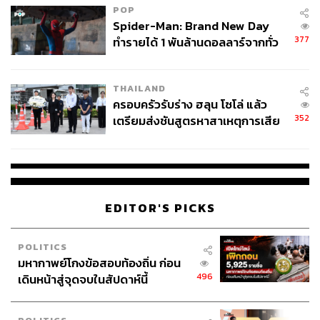
POP
Spider-Man: Brand New Day
377
ทำรายได้ 1 พันล้านดอลลาร์จากทั่ว
โลกภายใน 6 วัน
THAILAND
Vietnam Delicious – LȇRin
ครอบครัวรับร่าง ฮลุน โซโล่ แล้ว
งานหนังสืออิลลัสเตรชันจากเวียดนามที่กว้านเอาอาหาร
352
เตรียมส่งชันสูตรหาสาเหตุการเสีย
ประจำชาติเวียดนามมาวาดเป็นลายเส้นสีสันสวยงามสดใส
ชีวิต
ซึ่งมีตั้งแต่ที่คนไทยอย่างเราคุ้นๆ อย่างบั้นหมี่ เฝอ เปาะเปี๊ยะ
ทั้งสดและทอด ไปจนถึงขนมหลากชนิดที่อ่านชื่อแทบไม่ออก
แต่อยากไปหากินที่ร้านอาหารเวียดนามใกล้บ้านเสียเดี๋ยวนี้
EDITOR'S PICKS
พิสูจน์อักษร:
ภาสิณี เพิ่มพันธุ์พงศ์
POLITICS
TAGS:
Bangkok Citycity Gallery
Bangkok Art Book Fair
มหากาพย์โกงข้อสอบท้องถิ่น ก่อน
Bangkok Art Book Fair 2018
496
เดินหน้าสู่จุดจบในสัปดาห์นี้