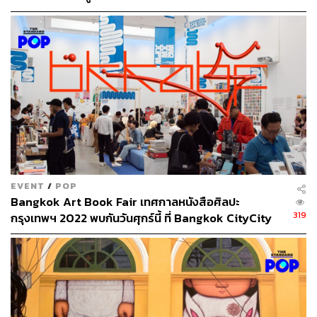
คำขึ้นต้นจดหมายที่มารินาได้รับในช่วงปี 1965-1979 ที่เธอ
กำลังดังสุดๆ ซึ่งหลายคำขึ้นต้นก็น่าติดตามเหลือเกินว่าคนส่ง
จดหมายเขียนอะไรถึงเธอต่อจากนั้น เป็นงานที่กระตุ้นความ
อยากรู้อยากเห็นและจินตนาการได้ดีมาก
EVENT
/
POP
Bangkok Art Book Fair เทศกาลหนังสือศิลปะ
319
กรุงเทพฯ 2022 พบกันวันศุกร์นี้ ที่ Bangkok CityCity
Scala –
ฐิตินันท์ พงษ์จารุวัฒน์, วิมลพร รัชตกนก
Gallery
ซีนจากค่าย
Spacebar
Design Studio ที่เป็นขาประจำงาน
ซีนเกือบทุกงานในบ้านเรา Scala เล่าเรื่องของโรงภาพยนตร์
สแตนด์อโลนสุดคลาสสิกประจำย่านสยามแห่งนี้ที่เพิ่งปิดตัว
ลงไป ทั้งในแง่สถาปัตยกรรม แง่ความโรแมนติก แง่คน
ทำงานในโรงภาพยนตร์ รวมถึงแง่ของคนดูที่ต่างเติบโตมา