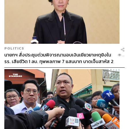
POLITICS
นายกฯ สั่งประชุมด่วนพิจารณามอบเงินเยียวยาเหตุยิงใน
...
รร. เสียชีวิต 1 ลบ. ทุพพลภาพ 7 แสนบาท บาดเจ็บสาหัส 2
แสนบาท บาดเจ็บเล็กน้อย 1 แสนบาท