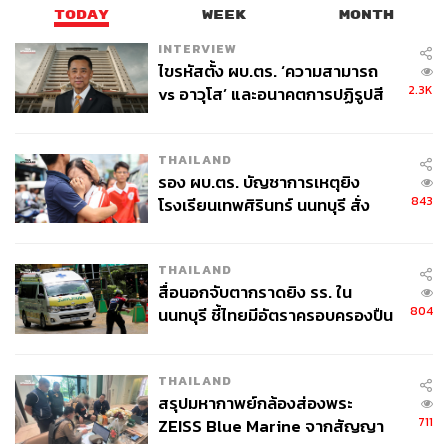
TODAY
WEEK
MONTH
INTERVIEW
ไขรหัสตั้ง ผบ.ตร. ‘ความสามารถ
2.3K
vs อาวุโส’ และอนาคตการปฏิรูปสี
กากี กับ พล.ต.อ. เอก อังสนานนท์
THAILAND
รอง ผบ.ตร. บัญชาการเหตุยิง
843
โรงเรียนเทพศิรินทร์ นนทบุรี สั่ง
ค้นหา 2 รอบยืนยันไร้คนติดค้าง พบ
ศพปู่-ย่าที่บ้านพักผู้ก่อเหตุ
THAILAND
สื่อนอกจับตากราดยิง รร. ใน
804
นนทบุรี ชี้ไทยมีอัตราครอบครองปืน
สูงในระดับต้นของภูมิภาค
THAILAND
สรุปมหากาพย์กล้องส่องพระ
711
ZEISS Blue Marine จากสัญญา