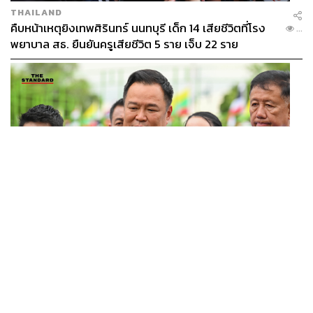
THAILAND
คืบหน้าเหตุยิงเทพศิรินทร์ นนทบุรี เด็ก 14 เสียชีวิตที่โรง
...
พยาบาล สธ. ยืนยันครูเสียชีวิต 5 ราย เจ็บ 22 ราย
POLITICS
อนุทินบอกโรมปมทุจริตสอบท้องถิ่น นายกฯไม่มีหน้าที่ดู
...
TOR แต่มีหน้าที่หาคนผิดมาลงโทษ