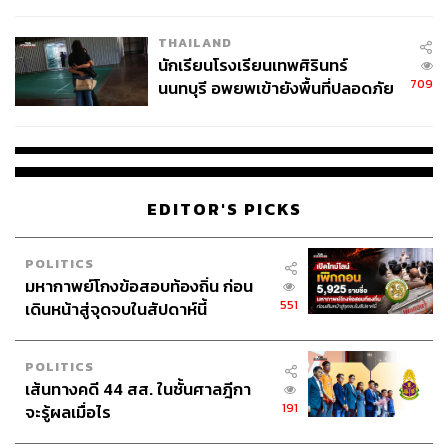
ผลิต 8.3 ล้าน สู่ข้อพิพาท ‘มา
เวลล์ฯ’ ฟ้อง ‘โทน บางแค’ ผิดนัด
THAILAND
จ่ายหนี้-แอบระบุแบรนด์
นักเรียนโรงเรียนเทพศิรินทร์
709
นนทบุรี อพยพเข้ายังพื้นที่ปลอดภัย
ชั่วคราว หลังเหตุใช้อาวุธปืนภายใน
โรงเรียนคลี่คลาย
EDITOR'S PICKS
POLITICS
มหากาพย์โกงข้อสอบท้องถิ่น ก่อน
551
เดินหน้าสู่จุดจบในสัปดาห์นี้
POLITICS
เส้นทางคดี 44 สส. ในชั้นศาลฎีกา
191
จะรู้ผลเมื่อไร