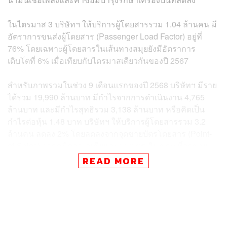
ในไตรมาส 3 บริษัทฯ ให้บริการผู้โดยสารรวม 1.04 ล้านคน มี
อัตราการขนส่งผู้โดยสาร (Passenger Load Factor) อยู่ที่
76% โดยเฉพาะผู้โดยสารในเส้นทางสมุยยังมีอัตราการ
เติบโตที่ 6% เมื่อเทียบกับไตรมาสเดียวกันของปี 2567
สำหรับภาพรวมในช่วง 9 เดือนแรกของปี 2568 บริษัทฯ มีราย
ได้รวม 19,990 ล้านบาท มีกำไรจากการดำเนินงาน 4,765
ล้านบาท และมีกำไรสุทธิรวม 3,138 ล้านบาท หรือคิดเป็น
กำไรต่อหุ้น 1.48 บาท บริษัทฯ ให้บริการผู้โดยสารรวม 3.2
ล้านคน ลดลง 2% โดยลดลงจากจุดขายบัตรโดยสาร (Point-
of-Sales) จากภูมิภาคเอเชียและออสเตรเลีย ขณะที่จุดขาย
บัตรโดยสารยุโรปยังมีการเติบโต โดยเฉพาะประเทศเยอรมนี
READ MORE
และสหราชอาณาจักรที่เพิ่มขึ้น 15% และ 11% ตามลำดับ
นอกจากนี้ บริษัทฯ ยังมีการเปลี่ยนแปลงสำคัญในไตรมาสนี้
เริ่มตั้งแต่บริษัทฯ ได้ดำเนินการโอนสิทธิใบรับรองสนามบิน
สาธารณะสนามบินสมุย ให้แก่ บริษัท กรุงเทพบริหารสนาม