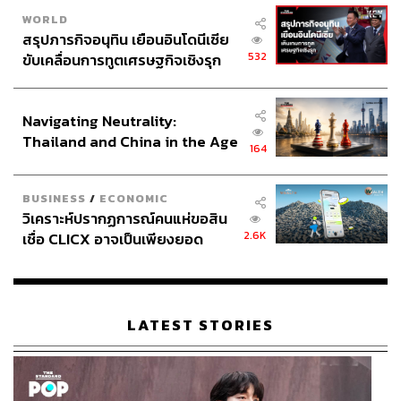
WORLD
สรุปภารกิจอนุทิน เยือนอินโดนีเซีย
532
ขับเคลื่อนการทูตเศรษฐกิจเชิงรุก
ประกาศหุ้นส่วนยุทธศาสตร์ไทย –
อินโดนีเซีย
Navigating Neutrality:
Thailand and China in the Age
164
of a New Global Order
BUSINESS
/
ECONOMIC
วิเคราะห์ปรากฏการณ์คนแห่ขอสิน
2.6K
เชื่อ CLICX อาจเป็นเพียงยอด
ภูเขาน้ำแข็ง ของปัญหาหนี้ครัว
เรือนไทยที่ถูกซุกไว้
LATEST STORIES