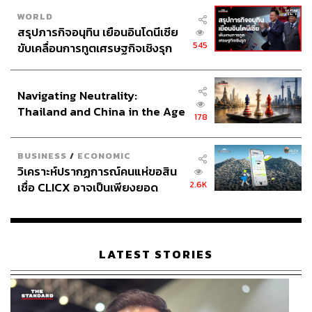
WORLD
สรุปภารกิจอนุทิน เยือนอินโดนีเซีย
545
ขับเคลื่อนการทูตเศรษฐกิจเชิงรุก
ประกาศหุ้นส่วนยุทธศาสตร์ไทย –
อินโดนีเซีย
Navigating Neutrality:
Thailand and China in the Age
178
of a New Global Order
BUSINESS
/
ECONOMIC
วิเคราะห์ปรากฏการณ์คนแห่ขอสิน
2.6K
เชื่อ CLICX อาจเป็นเพียงยอด
ภูเขาน้ำแข็ง ของปัญหาหนี้ครัว
เรือนไทยที่ถูกซุกไว้
LATEST STORIES