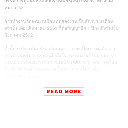
กรรมการมูลนิธิหอศิลปกรุงเทพฯ ชุดที่รับเขาเข้าทำงานก็
หมดวาระ
การทำงานลักษณะเหมือนทดลองงานเป็นสัญญา 6 เดือน
จากนั้นเดือนสิงหาคม 2561 ก็ต่อสัญญาอีก 1 ปี จนถึงวันที่ 31
สิงหาคม 2562
ทั้งนี้การประเมินครั้งล่าสุดตนคาดว่าจะเป็นการต่อสัญญา
ยาวไปจนครบวาระ แต่เมื่อถึงวันประเมินตนก็ไม่ผ่านการ
ประเมินจากคณะกรรมการมูลนิธิหอศิลปกรุงเทพฯ ชุดใหม่
ซึ่งเพิ่งเข้ารับตำแหน่งอย่างเป็นทางการเมื่อวันที่ 31
พฤษภาคม 2562
“มีกรรมการท่านหนึ่งบอกกับผมตรงๆ เลยว่า ไม่พอใจที่ผมให้
READ MORE
สัมภาษณ์ด่า กทม. ส่วนอีกเหตุผลหนึ่งเขาบอกว่าผมเรียนรู้
ช้า” ผู้ช่วยศาสตราจารย์ปวิตรกล่าว
ปวิตร กล่าวว่า ที่ผ่านมาตนไม่เคยใช้คำไม่สุภาพในการ
พาดพิงถึง กทม. เพียงแต่บทบาทของผู้อำนวยการหอศิลป