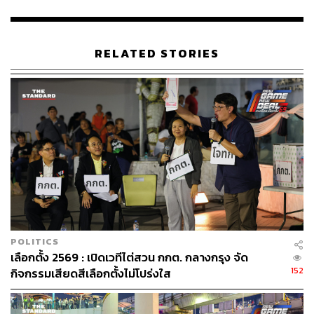
อะไรกลับมา
เมื่อถามว่าหากมีการเปิดรับสมัครตำแหน่งนี้อีกครั้งจะกลับไป
RELATED STORIES
สมัครหรือไม่
ปวิตร กล่าวว่า ถึงสมัครไปเขาคงไม่รับเพราะเดินมาถึงจุด
แตกหักแล้ว อีกทั้งทัศนคติของตนกับกรรมการมูลนิธิฯ ก็เข้า
กันไม่ได้ ในการประชุมมีกรรมการมูลนิธิฯ บางคนมีทัศนคติ
มองหอศิลปกรุงเทพฯ เป็นเชิงพาณิชย์มากกว่าเป็นพื้นที่แสดง
ศิลปะ อาทิ มีข้อเสนอให้นำร้านกาแฟสตาร์บัคส์เข้ามาทั้งที่มี
ร้านกาแฟเดิมอยู่แล้วถึง 4 ร้าน รวมถึงเสนอให้ติดป้ายแสดง
สินค้ารอบหอศิลปกรุงเทพฯ เหมือนห้างมาบุญครอง
พิสูจน์อักษร: ลักษณ์นารา พักตร์เพียงจันทร์
POLITICS
เลือกตั้ง 2569 : เปิดเวทีไต่สวน กกต. กลางกรุง จัด
TAGS:
หอศิลปวัฒนธรรมแห่งกรุงเทพมหานคร
152
กิจกรรมเสียดสีเลือกตั้งไม่โปร่งใส
ปวิตร มหาสารินันทน์