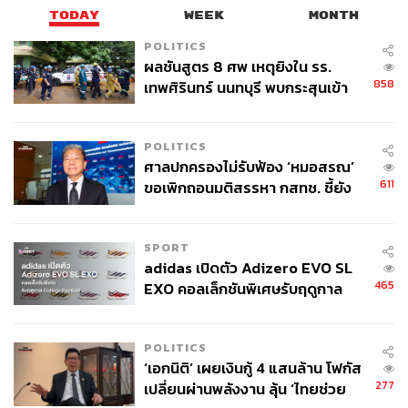
TODAY
WEEK
MONTH
POLITICS
ผลชันสูตร 8 ศพ เหตุยิงใน รร.
858
เทพศิรินทร์ นนทบุรี พบกระสุนเข้า
จุดสำคัญ ‘ศีรษะ-หน้าอก’ ครูถูกยิง
4 นัด จากระยะไกล
POLITICS
ศาลปกครองไม่รับฟ้อง ‘หมอสรณ’
611
ขอเพิกถอนมติสรรหา กสทช. ชี้ยัง
ไม่ใช่ผู้เดือดร้อนเสียหาย
SPORT
adidas เปิดตัว Adizero EVO SL
465
EXO คอลเล็กชันพิเศษรับฤดูกาล
College Football
POLITICS
‘เอกนิติ’ เผยเงินกู้ 4 แสนล้าน โฟกัส
277
เปลี่ยนผ่านพลังงาน ลุ้น ‘ไทยช่วย