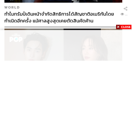
WORLD
ทำไมทรัมป์เดินหน้าจำกัดสิทธิการได้สัญชาติอเมริกันโดย
...
กำเนิดอีกครั้ง แม้ศาลสูงสุดเคยตัดสินคัดค้าน
ENTERTAINMENT
เก้า นพเก้า และ พาย รินรดา เตรียมร่วมงานกันใน ‘รสกาล
...
Enchanted Taste In Time’