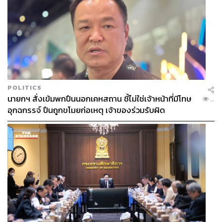
POLITICS
นายกฯ สั่งเข้มพกปืนนอกเคหสถาน ชี้ไม่ใช่เจ้าหน้าที่มีโทษ
...
อุกฉกรรจ์ ปืนถูกขโมยก่อเหตุ เจ้าของร่วมรับผิด