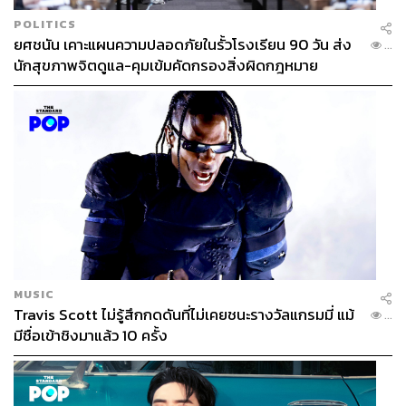
POLITICS
ยศชนัน เคาะแผนความปลอดภัยในรั้วโรงเรียน 90 วัน ส่ง
...
นักสุขภาพจิตดูแล-คุมเข้มคัดกรองสิ่งผิดกฎหมาย
MUSIC
Travis Scott ไม่รู้สึกกดดันที่ไม่เคยชนะรางวัลแกรมมี่ แม้
...
มีชื่อเข้าชิงมาแล้ว 10 ครั้ง