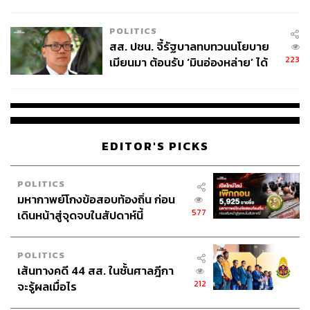
ไทยพลัส’ เฟส 2 รอประเมินความ
เหมาะสม
POLITICS
สส. ปชน. จี้รัฐบาลทบทวนนโยบาย
223
เมียนมา ต้อนรับ ‘มินอ่องหล่าย’ ได้
แค่สัญญาว่างเปล่า
EDITOR'S PICKS
POLITICS
มหากาพย์โกงข้อสอบท้องถิ่น ก่อน
577
เดินหน้าสู่จุดจบในสัปดาห์นี้
POLITICS
เส้นทางคดี 44 สส. ในชั้นศาลฎีกา
212
จะรู้ผลเมื่อไร