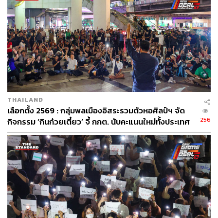
246
ABOUT THE AUTHOR
THAILAND
เลือกตั้ง 2569 : กลุ่มพลเมืองอิสระรวมตัวหอศิลป์ฯ จัด
พลวุฒิ สงสกุล
256
กิจกรรม ‘กินก๋วยเตี๋ยว’ จี้ กกต. นับคะแนนใหม่ทั้งประเทศ
Content creator การเมือง ประจำสำนักข่าว
THE STANDARD
ชี้ปมบาร์โค้ดบนบัตรเลือกตั้งละเมิดสิทธิ
ABOUT THE PHOTOGRAPHER
ชาติกล้า สำเนียงแจ่ม
ช่างภาพข่าว ประจำสำนักข่าว THE
STANDARD