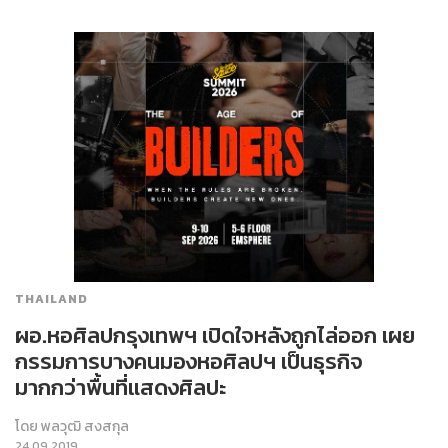
THAILAND
ผอ.หอศิลปกรุงเทพฯ เปิดใจหลังถูกไล่ออก เผย
กรรมการบางคนมองหอศิลปฯ เป็นธุรกิจ
มากกว่าพื้นที่แสดงศิลปะ
โดย
พลวุฒิ สงสกุล
24.09.2019