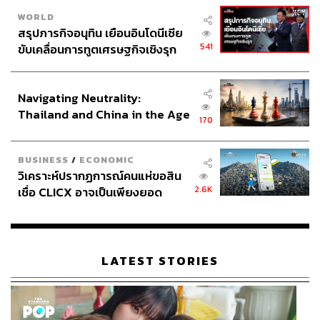
WORLD
สรุปภารกิจอนุทิน เยือนอินโดนีเซีย
541
ขับเคลื่อนการทูตเศรษฐกิจเชิงรุก
ประกาศหุ้นส่วนยุทธศาสตร์ไทย –
อินโดนีเซีย
Navigating Neutrality:
Thailand and China in the Age
170
of a New Global Order
BUSINESS
/
ECONOMIC
วิเคราะห์ปรากฏการณ์คนแห่ขอสิน
2.6K
เชื่อ CLICX อาจเป็นเพียงยอด
ภูเขาน้ำแข็ง ของปัญหาหนี้ครัว
เรือนไทยที่ถูกซุกไว้
LATEST STORIES