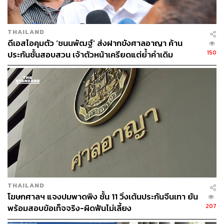
THAILAND
​ดีเอสไอคุมตัว ‘ชนนพัฒฐ์’ ส่งฝากขังศาลอาญา ค้าน
150
ประกันชั้นสอบสวน เจ้าตัวหน้าเครียดแต่ย้ำคำเดิม
“บริสุทธิ์-ปฏิเสธทุกข้อหา”
THAILAND
โฆษกศาลฯ แจงปมพาดพิง ชั้น 11 วิ่งเต้นประกันจีนเทา ยัน
207
พร้อมสอบข้อเท็จจริง-ผิดฟันไม่เลี้ยง