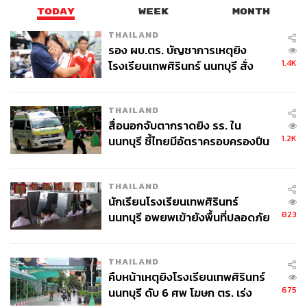
TODAY
WEEK
MONTH
THAILAND
รอง ผบ.ตร. บัญชาการเหตุยิง
1.4K
โรงเรียนเทพศิรินทร์ นนทบุรี สั่ง
ค้นหา 2 รอบยืนยันไร้คนติดค้าง พบ
ศพปู่-ย่าที่บ้านพักผู้ก่อเหตุ
THAILAND
สื่อนอกจับตากราดยิง รร. ใน
1.2K
นนทบุรี ชี้ไทยมีอัตราครอบครองปืน
สูงในระดับต้นของภูมิภาค
THAILAND
นักเรียนโรงเรียนเทพศิรินทร์
823
นนทบุรี อพยพเข้ายังพื้นที่ปลอดภัย
ชั่วคราว หลังเหตุใช้อาวุธปืนภายใน
โรงเรียนคลี่คลาย
THAILAND
คืบหน้าเหตุยิงโรงเรียนเทพศิรินทร์
675
นนทบุรี ดับ 6 ศพ โฆษก ตร. เร่ง