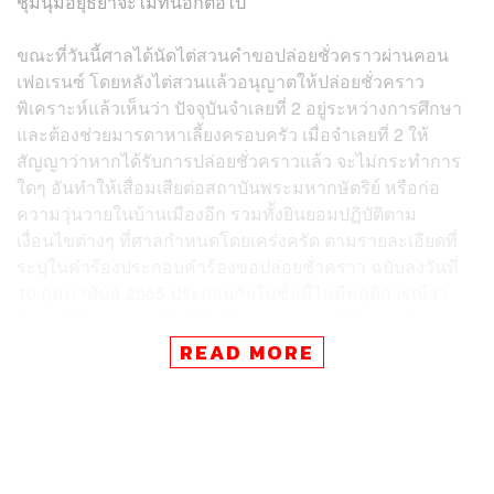
ชุมนุมอยุธยาจะไม่ทนอีกต่อไป
ขณะที่วันนี้ศาลได้นัดไต่สวนคำขอปล่อยชั่วคราวผ่านคอน
เฟอเรนซ์ โดยหลังไต่สวนแล้วอนุญาตให้ปล่อยชั่วคราว
พิเคราะห์แล้วเห็นว่า ปัจจุบันจำเลยที่ 2 อยู่ระหว่างการศึกษา
และต้องช่วยมารดาหาเลี้ยงครอบครัว เมื่อจำเลยที่ 2 ให้
สัญญาว่าหากได้รับการปล่อยชั่วคราวแล้ว จะไม่กระทำการ
ใดๆ อันทำให้เสื่อมเสียต่อสถาบันพระมหากษัตริย์ หรือก่อ
ความวุ่นวายในบ้านเมืองอีก รวมทั้งยินยอมปฏิบัติตาม
เงื่อนไขต่างๆ ที่ศาลกำหนดโดยเคร่งครัด ตามรายละเอียดที่
ระบุในคำร้องประกอบคำร้องขอปล่อยชั่วคราว ฉบับลงวันที่
10 กุมภาพันธ์ 2565 ประกอบกับในชั้นนี้ไม่มีพฤติการณ์ว่า
จำเลยที่ 2 จะหลบหนีคดี จึงเห็นควรอนุญาตให้ปล่อยชั่วคราว
จำเลยที่ 2 ในระหว่างพิจารณาได้ โดยกำหนดเงื่อนไขห้าม
READ MORE
จำเลยที่ 2 ทำกิจกรรมหรือกระทำการใดอันอาจกระทบต่อ
สถาบันพระมหากษัตริย์หรือสถาบันศาลในทุกด้าน หรือเข้า
ร่วมกิจกรรมที่อาจก่อให้เกิดความวุ่นวายในบ้านเมือง ห้าม
จำเลยที่ 2 ออกนอกเคหสถานตั้งแต่เวลา 18.00-05.00 น. ของ
วันรุ่งขึ้น เว้นแต่เพื่อการรักษาพยาบาล หรือมีเหตุจำเป็นอื่น