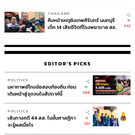
สอบปมขโมยปืนปู่ก่อเหตุ
THAILAND
คืบหน้าเหตุยิงเทพศิรินทร์ นนทบุรี
542
เด็ก 14 เสียชีวิตที่โรงพยาบาล สธ.
ยืนยันครูเสียชีวิต 5 ราย เจ็บ 22
ราย
EDITOR'S PICKS
POLITICS
มหากาพย์โกงข้อสอบท้องถิ่น ก่อน
568
เดินหน้าสู่จุดจบในสัปดาห์นี้
POLITICS
เส้นทางคดี 44 สส. ในชั้นศาลฎีกา
201
จะรู้ผลเมื่อไร