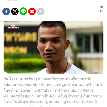
45
วันนี้ (11 กุมภาพันธ์) ศาลจังหวัดพระนครศรีอยุธยานัด
ไต่สวนคำร้องขอปล่อยชั่วคราว ภาณุพงศ์ จาดนอก หรือ ไมค์
ในคดีหมายเลขดำ อ.671/2564 ที่พนักงานอัยการจังหวัด
พระนครศรีอยุธยา โจทก์ ยื่นฟ้อง พริษฐ์ ชิวารักษ์ กับพวกรวม
3 คน ในคดีตามประมวลกฎหมายอาญา มาตรา 112 กรณี