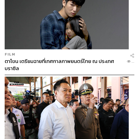
FILM
ตาโขน เตรียมฉายที่เทศกาลภาพยนตร์ไทย ณ ประเทศ
...
บราซิล