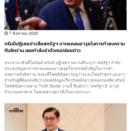
7 สิงหาคม 2026
ทรัมป์ปฏิเสธข่าวลือสหรัฐฯ ขาดแคลนอาวุธในการทำสงคราม
กับอิหร่าน เผยกำลังล่าตัวคนปล่อยข่าว
ประธานาธิบดีโดนัลด์ ทรัมป์ ปฏิเสธรายงานที่ระบุว่า สหรัฐฯ กำลัง
ประสบปัญหาการขาดแคลนอาวุธยุทโธปกรณ์สำคัญในการทำ
สงครามกับอิหร่าน ขณะที่โพสต์ข้อความขู่ว่าจะลงโทษจำคุกระยะยาว
สำหรับผู้ที่ต้องสงสัยว่าปล่อยข้อมูลเกี่ยวกับคลังอาวุธของกองทัพ ทรัมป์
โพสต์ข้อความผ่าน Truth Social วานนี้ ยืนยันว่า “สหรัฐฯ มี 'อาวุธ'
จำนวนมหาศาล โดยเฉพาะอย่างยิ่งในบางประเภ...