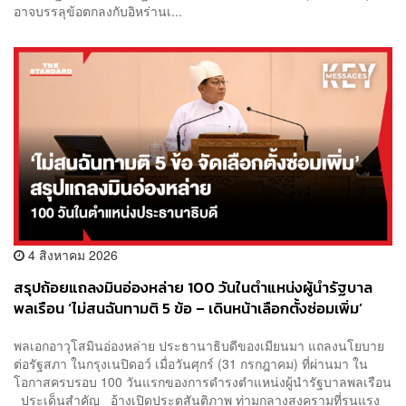
อาจบรรลุข้อตกลงกับอิหร่านเ...
4 สิงหาคม 2026
สรุปถ้อยแถลงมินอ่องหล่าย 100 วันในตำแหน่งผู้นำรัฐบาล
พลเรือน ‘ไม่สนฉันทามติ 5 ข้อ – เดินหน้าเลือกตั้งซ่อมเพิ่ม’
พลเอกอาวุโสมินอ่องหล่าย ประธานาธิบดีของเมียนมา แถลงนโยบาย
ต่อรัฐสภา ในกรุงเนปิดอว์ เมื่อวันศุกร์ (31 กรกฎาคม) ที่ผ่านมา ใน
โอกาสครบรอบ 100 วันแรกของการดำรงตำแหน่งผู้นำรัฐบาลพลเรือน
ประเด็นสำคัญ อ้างเปิดประตูสันติภาพ ท่ามกลางสงครามที่รุนแรง