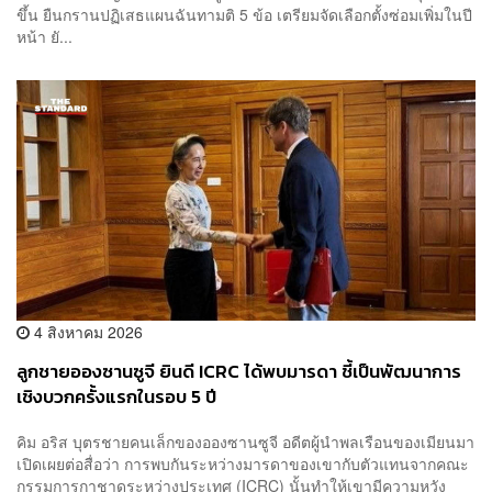
ขึ้น ยืนกรานปฏิเสธแผนฉันทามติ 5 ข้อ เตรียมจัดเลือกตั้งซ่อมเพิ่มในปี
หน้า ยั...
4 สิงหาคม 2026
ลูกชายอองซานซูจี ยินดี ICRC ได้พบมารดา ชี้เป็นพัฒนาการ
เชิงบวกครั้งแรกในรอบ 5 ปี
คิม อริส บุตรชายคนเล็กของอองซานซูจี อดีตผู้นำพลเรือนของเมียนมา
เปิดเผยต่อสื่อว่า การพบกันระหว่างมารดาของเขากับตัวแทนจากคณะ
กรรมการกาชาดระหว่างประเทศ (ICRC) นั้นทำให้เขามีความหวัง