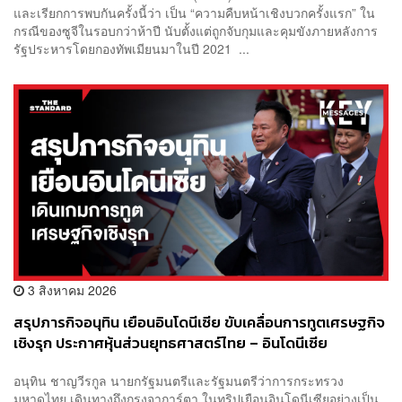
และเรียกการพบกันครั้งนี้ว่า เป็น “ความคืบหน้าเชิงบวกครั้งแรก” ใน
กรณีของซูจีในรอบกว่าห้าปี นับตั้งแต่ถูกจับกุมและคุมขังภายหลังการ
รัฐประหารโดยกองทัพเมียนมาในปี 2021 ...
3 สิงหาคม 2026
สรุปภารกิจอนุทิน เยือนอินโดนีเซีย ขับเคลื่อนการทูตเศรษฐกิจ
เชิงรุก ประกาศหุ้นส่วนยุทธศาสตร์ไทย – อินโดนีเซีย
อนุทิน ชาญวีรกูล นายกรัฐมนตรีและรัฐมนตรีว่าการกระทรวง
มหาดไทย เดินทางถึงกรุงจาการ์ตา ในทริปเยือนอินโดนีเซียอย่างเป็น