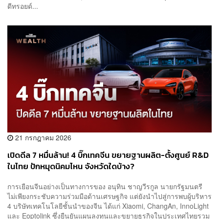
ดีทรอยด์...
21 กรกฎาคม 2026
เปิดดีล 7 หมื่นล้าน! 4 บิ๊กเทคจีน ขยายฐานผลิต-ตั้งศูนย์ R&D
ในไทย ปักหมุดนิคมไหน จังหวัดใดบ้าง?
การเยือนจีนอย่างเป็นทางการของ อนุทิน ชาญวีรกูล นายกรัฐมนตรี
ไม่เพียงกระชับความร่วมมือด้านเศรษฐกิจ แต่ยังนำไปสู่การพบผู้บริหาร
4 บริษัทเทคโนโลยีชั้นนำของจีน ได้แก่ Xiaomi, ChangAn, InnoLight
และ Eoptolink ซึ่งยืนยันแผนลงทุนและขยายธุรกิจในประเทศไทยรวม