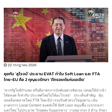
22 กรกฎาคม 2026
คุยกับ ‘สุโรจน์’ ประธาน EVAT ทำไม Soft Loan และ FTA
ไทย-EU คือ 2 กุญแจรักษา ‘ดีทรอยต์แห่งเอเชีย’
“หากรัฐไม่มีกำแพง หรือมีมาตรการบังคับอย่างชัดเจน ปล่อยให้นำเข้า
ได้ตลอด ก็เท่ากับ ประเทศไทยไม่ได้อะไรเลย” ประเด็นสำคัญ ลุ้น
ปลดล็อกตลาดใหม่ FTA ไทย-EU เร่งปรับตัวห่วงโซ่อุปทาน เข้ม
มาตรการ Local Content ชงคลังใช้ Soft Leon หนุนซื้อ เบรกรถเก่า
แลกใหม่ ไม่ประมาท ‘วิกฤตตะวันออกกลาง’ วางหมากรุก 3 ด้าน รักษา