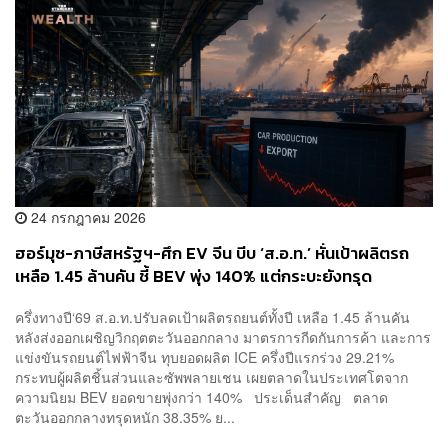
24 กรกฎาคม 2026
ฮอร์มุซ-ภาษีสหรัฐฯ-ศึก EV จีน บีบ ‘ส.อ.ท.’ หั่นเป้าผลิตรถ
เหลือ 1.45 ล้านคัน ชี้ BEV พุ่ง 140% แต่กระบะยังทรุด
ครึ่งทางปี‘69 ส.อ.ท.ปรับลดเป้าผลิตรถยนต์ทั้งปี เหลือ 1.45 ล้านคัน
หลังส่งออกเผชิญวิกฤตตะวันออกกลาง มาตรการกีดกันการค้า และการ
แข่งขันรถยนต์ไฟฟ้าจีน ทุบยอดผลิต ICE ครึ่งปีแรกร่วง 29.21%
กระทบผู้ผลิตชิ้นส่วนและซัพพลายเชน เผยตลาดในประเทศโตจาก
ความนิยม BEV ยอดขายพุ่งกว่า 140% ประเด็นสำคัญ ตลาด
ตะวันออกกลางทรุดหนัก 38.35% ย...