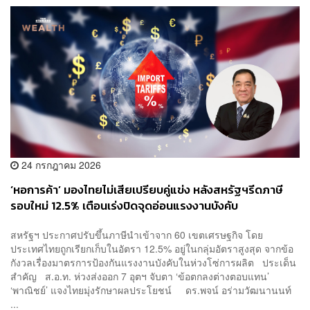
24 กรกฎาคม 2026
‘หอการค้า’ มองไทยไม่เสียเปรียบคู่แข่ง หลังสหรัฐฯรีดภาษี
รอบใหม่ 12.5% เตือนเร่งปิดจุดอ่อนแรงงานบังคับ
สหรัฐฯ ประกาศปรับขึ้นภาษีนำเข้าจาก 60 เขตเศรษฐกิจ โดย
ประเทศไทยถูกเรียกเก็บในอัตรา 12.5% อยู่ในกลุ่มอัตราสูงสุด จากข้อ
กังวลเรื่องมาตรการป้องกันแรงงานบังคับในห่วงโซ่การผลิต ประเด็น
สำคัญ ส.อ.ท. ห่วงส่งออก 7 อุตฯ จับตา ‘ข้อตกลงต่างตอบแทน’
‘พาณิชย์’ แจงไทยมุ่งรักษาผลประโยชน์ ดร.พจน์ อร่ามวัฒนานนท์
...