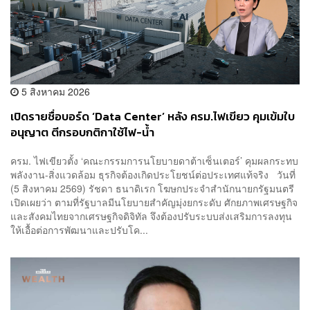
5 สิงหาคม 2026
เปิดรายชื่อบอร์ด ‘Data Center’ หลัง ครม.ไฟเขียว คุมเข้มใบ
อนุญาต ตีกรอบกติกาใช้ไฟ-น้ำ
ครม. ไฟเขียวตั้ง ‘คณะกรรมการนโยบายดาต้าเซ็นเตอร์’ คุมผลกระทบ
พลังงาน-สิ่งแวดล้อม ธุรกิจต้องเกิดประโยชน์ต่อประเทศแท้จริง วันที่
(5 สิงหาคม 2569) รัชดา ธนาดิเรก โฆษกประจำสำนักนายกรัฐมนตรี
เปิดเผยว่า ตามที่รัฐบาลมีนโยบายสำคัญมุ่งยกระดับ ศักยภาพเศรษฐกิจ
และสังคมไทยจากเศรษฐกิจดิจิทัล จึงต้องปรับระบบส่งเสริมการลงทุน
ให้เอื้อต่อการพัฒนาและปรับโค...