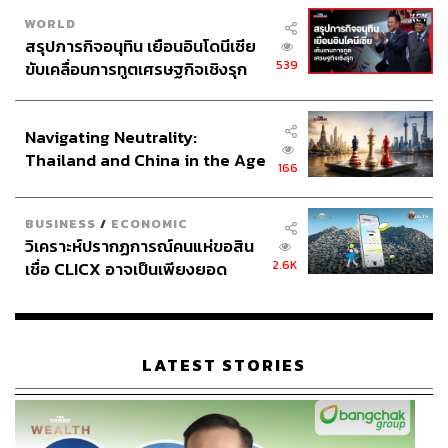
WORLD
สรุปภารกิจอนุทิน เยือนอินโดนีเซีย
539
ขับเคลื่อนการทูตเศรษฐกิจเชิงรุก
ประกาศหุ้นส่วนยุทธศาสตร์ไทย –
อินโดนีเซีย
Navigating Neutrality:
Thailand and China in the Age
166
of a New Global Order
BUSINESS
/
ECONOMIC
วิเคราะห์ปรากฏการณ์คนแห่ขอสิน
2.6K
เชื่อ CLICX อาจเป็นเพียงยอด
ภูเขาน้ำแข็ง ของปัญหาหนี้ครัว
เรือนไทยที่ถูกซุกไว้
LATEST STORIES