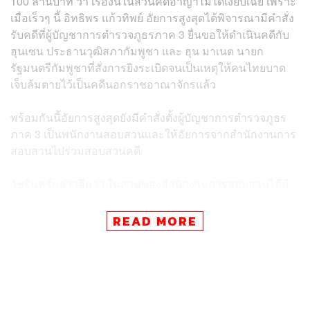
100 ล้านบาท ว่า เรื่องนี้ในส่วนคดีอาญาไม่ได้เงียบเฉย เพราะ
เมื่อเร็วๆ นี้ อิทธิพร แก้วทิพย์ อัยการสูงสุดได้พิจารณามีคำสั่ง
รับคดีที่ผู้บัญชาการตำรวจภูธรภาค 3 ยื่นขอให้ดำเนินคดีกับ
ฮุนเซน ประธานวุฒิสภากัมพูชา และ ฮุน มาเนต นายก
รัฐมนตรีกัมพูชาที่สั่งการยิงระเบิดจนเป็นเหตุให้คนไทยบาด
เจ็บล้มตายไว้เป็นคดีนอกราชอาณาจักรแล้ว
พร้อมกันนี้อัยการสูงสุดยังมีคำสั่งตั้งผู้บัญชาการตำรวจภูธร
ภาค 3 เป็นพนักงานสอบสวนและให้อัยการจากสำนักงานการ
สอบสวนไปร่วมสอบสวนคดี
วัชรินทร์กล่าวอีกว่า ในส่วนของสำนักงานการสอบสวนได้มี
คำสั่งตั้งคณะทำงาน โดยตนเองเป็นหัวหน้าคณะทำงานและ
มีทีมอัยการสำนักงานสอบสวน รวมทั้งหมด 18 คน อีกทั้งทาง
READ MORE
อัยการสูงสุดได้มีคำสั่งตั้งให้อัยการจังหวัดในพื้นที่ที่เกิดความ
เสียหายเป็นอัยการเข้าร่วมการสอบสวนด้วย
เเละจะมีนัดประชุมกับทีมสอบสวนของผู้บัญชาการตำรวจ
ภูธรภาค3 เพื่อวางหลักเกณฑ์แนวทางว่าควรต้องทําอย่างไร