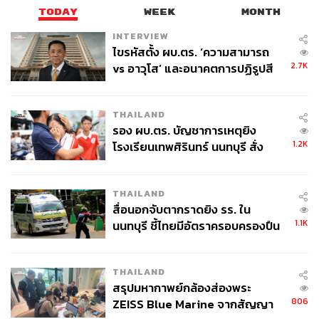
TODAY
WEEK
MONTH
INTERVIEW
ไขรหัสตั้ง ผบ.ตร. ‘ความสามารถ
2.7K
vs อาวุโส’ และอนาคตการปฏิรูปสี
กากี กับ พล.ต.อ. เอก อังสนานนท์
THAILAND
รอง ผบ.ตร. บัญชาการเหตุยิง
1.2K
โรงเรียนเทพศิรินทร์ นนทบุรี สั่ง
ค้นหา 2 รอบยืนยันไร้คนติดค้าง พบ
ศพปู่-ย่าที่บ้านพักผู้ก่อเหตุ
THAILAND
สื่อนอกจับตากราดยิง รร. ใน
1.1K
นนทบุรี ชี้ไทยมีอัตราครอบครองปืน
สูงในระดับต้นของภูมิภาค
THAILAND
สรุปมหากาพย์กล้องส่องพระ
806
ZEISS Blue Marine จากสัญญา