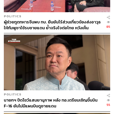
POLITICS
ผู้ช่วยทูตทหารจีนพบ ทบ. ยืนยันไร้ส่วนเกี่ยวข้องส่งอาวุธ
85
ให้กัมพูชาใช้รบชายแดน ย้ำจริงใจต่อไทย หวังเห็น
ทางออกสันติวิธี
POLITICS
นายกฯ ปัดโชว์แสนยานุภาพ หลัง ทอ.เตรียมเชิญขึ้นบิน
55
F-16 ยันไม่มีแผนบินดูชายแดน