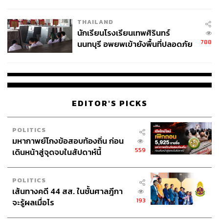
ผลิต 8.3 ล้าน สู่ข้อพิพาท ‘มา
เวลล์ฯ’ ฟ้อง ‘โทน บางแค’ ผิดนัด
THAILAND
จ่ายหนี้-แอบระบุแบรนด์
นักเรียนโรงเรียนเทพศิรินทร์
788
นนทบุรี อพยพเข้ายังพื้นที่ปลอดภัย
ชั่วคราว หลังเหตุใช้อาวุธปืนภายใน
โรงเรียนคลี่คลาย
EDITOR'S PICKS
POLITICS
มหากาพย์โกงข้อสอบท้องถิ่น ก่อน
559
เดินหน้าสู่จุดจบในสัปดาห์นี้
POLITICS
เส้นทางคดี 44 สส. ในชั้นศาลฎีกา
193
จะรู้ผลเมื่อไร