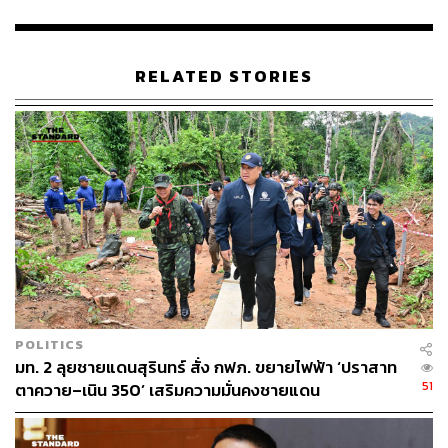
เป็นดุลพินิจของอัยการสูงสุด
TAGS:
ระเบิด
อิทธิพร แก้วทิพย์
วัชรินทร์ ภาณุรัตน์
RELATED STORIES
ชายแดนไทย-กัมพูชา
สถานการณ์ไทย-กัมพูชา
135
ABOUT THE AUTHOR
POLITICS
มท. 2 ลุยชายแดนสุรินทร์ สั่ง กฟภ. ขยายไฟฟ้า ‘ปราสาท
THE STANDARD TEAM
51
ตาควาย–เนิน 350’ เสริมความมั่นคงชายแดน
กองบรรณาธิการ THE STANDARD