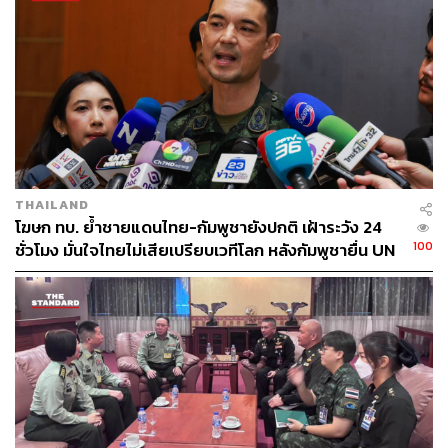
THAILAND
โฆษก ทบ. ย้ำชายแดนไทย-กัมพูชายังปกติ เฝ้าระวัง 24
100
ชั่วโมง มั่นใจไทยไม่เสียเปรียบเวทีโลก หลังกัมพูชายื่น UN
รับรอง MOU43