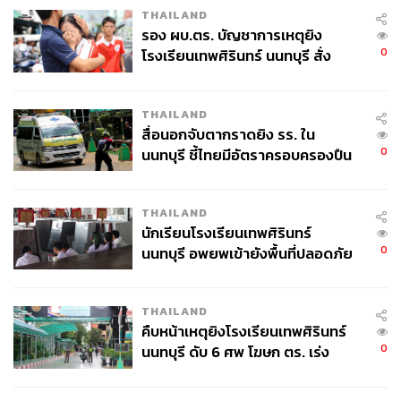
THAILAND
รอง ผบ.ตร. บัญชาการเหตุยิง
0
โรงเรียนเทพศิรินทร์ นนทบุรี สั่ง
ค้นหา 2 รอบยืนยันไร้คนติดค้าง พบ
ศพปู่-ย่าที่บ้านพักผู้ก่อเหตุ
THAILAND
สื่อนอกจับตากราดยิง รร. ใน
0
นนทบุรี ชี้ไทยมีอัตราครอบครองปืน
สูงในระดับต้นของภูมิภาค
THAILAND
นักเรียนโรงเรียนเทพศิรินทร์
0
นนทบุรี อพยพเข้ายังพื้นที่ปลอดภัย
ชั่วคราว หลังเหตุใช้อาวุธปืนภายใน
โรงเรียนคลี่คลาย
THAILAND
คืบหน้าเหตุยิงโรงเรียนเทพศิรินทร์
0
นนทบุรี ดับ 6 ศพ โฆษก ตร. เร่ง
สอบปมขโมยปืนปู่ก่อเหตุ