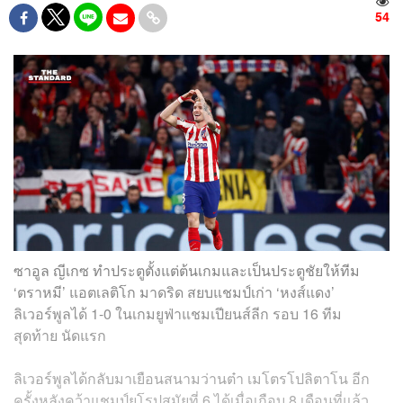
54
ซาอูล ญีเกซ ทำประตูตั้งแต่ต้นเกมและเป็นประตูชัยให้ทีม
‘ตราหมี’ แอตเลติโก มาดริด สยบแชมป์เก่า ‘หงส์แดง’
ลิเวอร์พูลได้ 1-0 ในเกมยูฟ่าแชมเปียนส์ลีก รอบ 16 ทีม
สุดท้าย นัดแรก
ลิเวอร์พูลได้กลับมาเยือนสนามว่านต๋า เมโตรโปลิตาโน อีก
ครั้งหลังคว้าแชมป์ยุโรปสมัยที่ 6 ได้เมื่อเกือบ 8 เดือนที่แล้ว