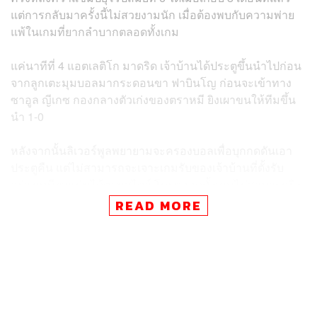
แต่การกลับมาครั้งนี้ไม่สวยงามนัก เมื่อต้องพบกับความพ่าย
แพ้ในเกมที่ยากลำบากตลอดทั้งเกม
แค่นาทีที่ 4 แอตเลติโก มาดริด เจ้าบ้านได้ประตูขึ้นนำไปก่อน
จากลูกเตะมุมบอลมากระดอนขา ฟาบินโญ ก่อนจะเข้าทาง
ซาอูล ญีเกซ กองกลางตัวเก่งของตราหมี ยิงเผาขนให้ทีมขึ้น
นำ 1-0
หลังจากนั้นลิเวอร์พูลพยายามจะครองบอลเพื่อบุกกดดันเอา
ประตูคืน แต่ไม่สามารถจะเจาะเกมรับของเจ้าบ้านที่ตั้งรับ
อย่างเหนียวแน่นได้ตามสไตล์ โดยตลอดทั้งเกมไม่สามารถยิง
เข้ากรอบได้แม้แต่ครั้งเดียว และยังเจอข่าวร้ายเมื่อ จอร์แดน
READ MORE
เฮนเดอร์สัน กัปตันทีม มีอาการบาดเจ็บจนต้องถูกเปลี่ยนตัว
ออกด้วย สุดท้ายแอตเลติโก มาดริด เป็นฝ่ายเฉือนเอาชนะไป
ได้ในเกมนี้ก่อน และรอจะกลับไปพบกันอีกครั้งที่แอนฟิลด์ใน
อีก 3 สัปดาห์ข้างหน้า
อีกคู่ที่ลงสนามพร้อมกัน ปรากฏว่าทีม ‘เสือเหลือง’ โบรุสเซีย