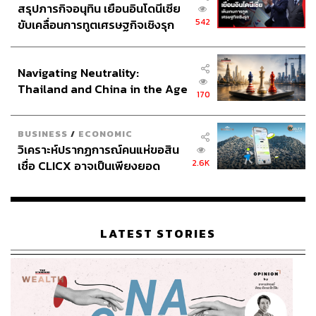
สรุปภารกิจอนุทิน เยือนอินโดนีเซีย
542
ขับเคลื่อนการทูตเศรษฐกิจเชิงรุก
ประกาศหุ้นส่วนยุทธศาสตร์ไทย –
อินโดนีเซีย
Navigating Neutrality:
Thailand and China in the Age
170
of a New Global Order
BUSINESS
/
ECONOMIC
วิเคราะห์ปรากฏการณ์คนแห่ขอสิน
2.6K
เชื่อ CLICX อาจเป็นเพียงยอด
ภูเขาน้ำแข็ง ของปัญหาหนี้ครัว
เรือนไทยที่ถูกซุกไว้
LATEST STORIES