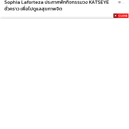
Sophia Laforteza ประกาศพักกิจกรรมวง KATSEYE
...
ชั่วคราว เพื่อไปดูแลสุขภาพจิต
News
Wealth
Pop
Podcast
Video
Now
Opinion
Careers
Events
Privacy
About
Contact
Policy
FOR
ADVERTISING
MEMBERSHIP