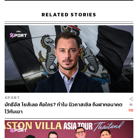
ABOUT THE AUTHOR
RELATED STORIES
เมธา พันธุ์วราทร
เจ้าของนามปากกา ‘ลูกแม่กิ่ง’ คอลัมนิสต์ที่เล่า
เรื่องกีฬาให้คนนำไปปรับใช้ในชีวิต ซึ่งจะ
ทำให้ได้รับแรงบันดาลใจจากกีฬาที่คุณชื่น
ชอบ ในคอลัมน์ ‘Goal of Life’
SPORT
มัทธีอัส ไยส์เลอ คือใคร? ทำไม นิวคาสเซิล ถึงฝากอนาคต
110
ไว้กับเขา