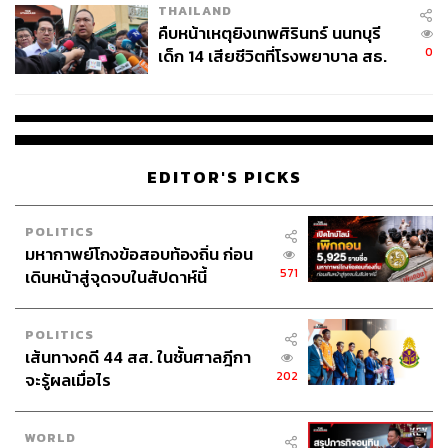
THAILAND
คืบหน้าเหตุยิงเทพศิรินทร์ นนทบุรี
0
เด็ก 14 เสียชีวิตที่โรงพยาบาล สธ.
ยืนยันครูเสียชีวิต 5 ราย เจ็บ 22
ราย
EDITOR'S PICKS
POLITICS
มหากาพย์โกงข้อสอบท้องถิ่น ก่อน
571
เดินหน้าสู่จุดจบในสัปดาห์นี้
POLITICS
เส้นทางคดี 44 สส. ในชั้นศาลฎีกา
202
จะรู้ผลเมื่อไร
WORLD