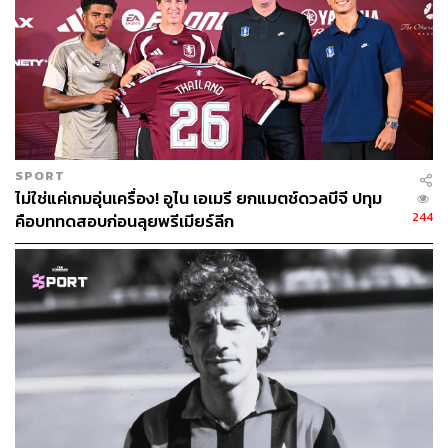
SPORT
ไม่ใช่แค่เกมอุ่นเครื่อง! อูไน เอเมรี ยกแมตช์ดวลบีจี ปทุม
244
คือบททดสอบก่อนลุยพรีเมียร์ลีก