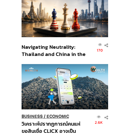
อินโดนีเซีย
Navigating Neutrality:
170
Thailand and China in the
Age of a New Global
Order
BUSINESS
/
ECONOMIC
2.6K
วิเคราะห์ปรากฏการณ์คนแห่
ขอสินเชื่อ CLICX อาจเป็น
เพียงยอดภูเขาน้ำแข็ง ของ