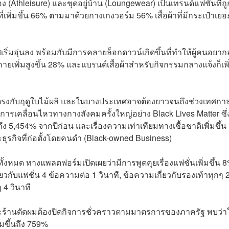
 (Athleisure) และชุดอยู่บ้าน (Loungewear) เป็นเทรนด์แฟชั่นที่ถู
่เพิ่มขึ้น 66% ตามมาด้วยกางเกงวอร์ม 56% เสื้อผ้าที่มีกระเป๋าเยอ
่มอุ่นลง พร้อมกับมีการคลายล็อกดาวน์เกิดขึ้นที่ทำให้ผู้คนอยา
ยเพิ่มสูงขึ้น 28% และแบรนด์เสื้อผ้าสำหรับกิจกรรมกลางแจ้งก็เพิ
ึ่งตรงกับฤดูใบไม้ผลิ และในบางประเทศอาจต้องยาวจนถึงช่วงเทศกาล
มีการเคลื่อนไหวทางกางสังคมครั้งใหญ่อย่าง Black Lives Matter ซึ่
งถึง 5,454% จากปีก่อน และเรื่องความเท่าเทียมทางเชื้อชาติเพิ่มขึ้น
ธุรกิจที่ก่อตั้งโดยคนดำ (Black-owned Business)
ั้งหมด ทางแพลตฟอร์มเปิดเผยว่ามีการพูดคุยเรื่องแฟชั่นเพิ่มขึ้น 
ี่ยวกับแฟชั่น 4 ข้อความต่อ 1 วินาที, ข้อความเกี่ยวกับรองเท้าทุกๆ 
 4 วินาที
สวยและร้านตัดผมต้องปิดกิจการชั่วคราวตามมาตรการของภาครัฐ พบว่
่มขึ้นถึง 759%