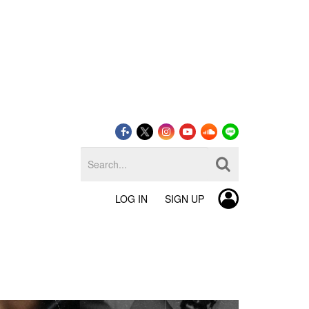
LOG IN
SIGN UP