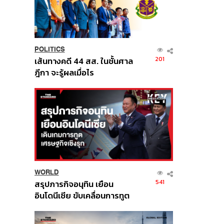
POLITICS
201
เส้นทางคดี 44 สส. ในชั้นศาล
ฎีกา จะรู้ผลเมื่อไร
WORLD
541
สรุปภารกิจอนุทิน เยือน
อินโดนีเซีย ขับเคลื่อนการทูต
เศรษฐกิจเชิงรุก ประกาศหุ้น
ส่วนยุทธศาสตร์ไทย –