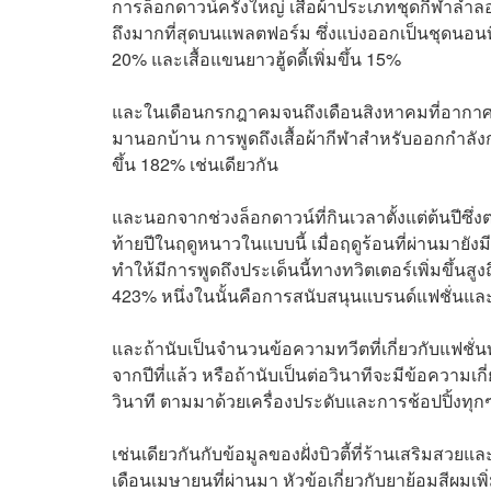
การล็อกดาวน์ครั้งใหญ่ เสื้อผ้าประเภทชุดกีฬาลำลอง
ถึงมากที่สุดบนแพลตฟอร์ม ซึ่งแบ่งออกเป็นชุดนอนที
20% และเสื้อแขนยาวฮู้ดดี้เพิ่มขึ้น 15%
และในเดือนกรกฎาคมจนถึงเดือนสิงหาคมที่อากาศเริ
มานอกบ้าน การพูดถึงเสื้อผ้ากีฬาสำหรับออกกำลังกา
ขึ้น 182% เช่นเดียวกัน
และนอกจากช่วงล็อกดาวน์ที่กินเวลาตั้งแต่ต้นปีซ
ท้ายปีในฤดูหนาวในแบบนี้ เมื่อฤดูร้อนที่ผ่านมายัง
ทำให้มีการพูดถึงประเด็นนี้ทางทวิตเตอร์เพิ่มขึ้นสู
423% หนึ่งในนั้นคือการสนับสนุนแบรนด์แฟชั่นและ
และถ้านับเป็นจำนวนข้อความทวีตที่เกี่ยวกับแฟชั่นท
จากปีที่แล้ว หรือถ้านับเป็นต่อวินาทีจะมีข้อความเก
วินาที ตามมาด้วยเครื่องประดับและการช้อปปิ้งทุกๆ
เช่นเดียวกันกับข้อมูลของฝั่งบิวตี้ที่ร้านเสริม
เดือนเมษายนที่ผ่านมา หัวข้อเกี่ยวกับยาย้อมสีผมเพิ