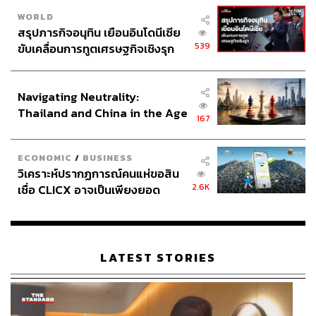
WORLD
สรุปภารกิจอนุทิน เยือนอินโดนีเซีย
539
ขับเคลื่อนการทูตเศรษฐกิจเชิงรุก
ประกาศหุ้นส่วนยุทธศาสตร์ไทย –
อินโดนีเซีย
Navigating Neutrality:
Thailand and China in the Age
167
of a New Global Order
ECONOMIC
/
BUSINESS
วิเคราะห์ปรากฏการณ์คนแห่ขอสิน
2.6K
เชื่อ CLICX อาจเป็นเพียงยอด
ภูเขาน้ำแข็ง ของปัญหาหนี้ครัว
เรือนไทยที่ถูกซุกไว้
LATEST STORIES