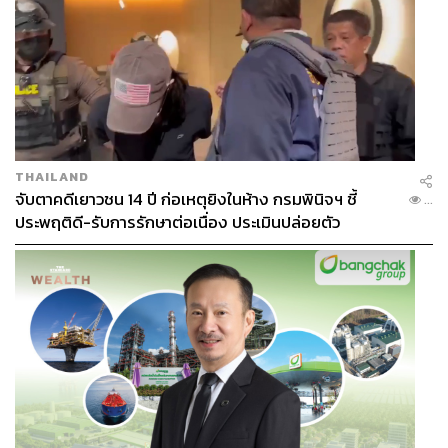
THAILAND
จับตาคดีเยาวชน 14 ปี ก่อเหตุยิงในห้าง กรมพินิจฯ ชี้
...
ประพฤติดี-รับการรักษาต่อเนื่อง ประเมินปล่อยตัว