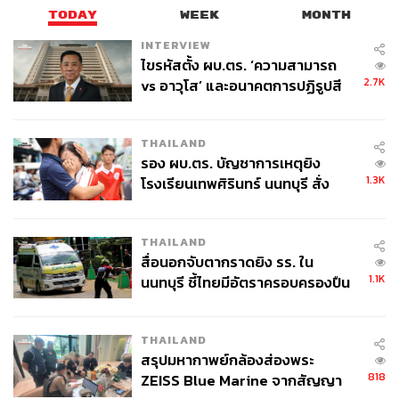
TODAY
WEEK
MONTH
INTERVIEW
ไขรหัสตั้ง ผบ.ตร. ‘ความสามารถ
2.7K
vs อาวุโส’ และอนาคตการปฏิรูปสี
กากี กับ พล.ต.อ. เอก อังสนานนท์
THAILAND
รอง ผบ.ตร. บัญชาการเหตุยิง
1.3K
โรงเรียนเทพศิรินทร์ นนทบุรี สั่ง
ค้นหา 2 รอบยืนยันไร้คนติดค้าง พบ
ศพปู่-ย่าที่บ้านพักผู้ก่อเหตุ
THAILAND
สื่อนอกจับตากราดยิง รร. ใน
1.1K
นนทบุรี ชี้ไทยมีอัตราครอบครองปืน
สูงในระดับต้นของภูมิภาค
THAILAND
สรุปมหากาพย์กล้องส่องพระ
818
ZEISS Blue Marine จากสัญญา