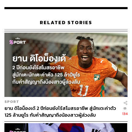
RELATED STORIES
361
ABOUT THE AUTHOR
อนุชิต ไกรวิจิตร
Content Creator ประจำกองบรรณาธิการข่าว
กีฬา สำนักข่าว THE STANDARD ผู้มีงาน
อดิเรกคือการสัมภาษณ์ BNK48
SPORT
ยาน ดิโอม็องเด้ 2 ปีก่อนยังไร้สโมสรอาชีพ สู่นักเตะค่าตัว
134
125 ล้านยูโร กับคำสัญญาถึงน้องสาวผู้ล่วงลับ