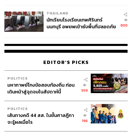
ผลิต 8.3 ล้าน สู่ข้อพิพาท ‘มา
เวลล์ฯ’ ฟ้อง ‘โทน บางแค’ ผิดนัด
THAILAND
จ่ายหนี้-แอบระบุแบรนด์
นักเรียนโรงเรียนเทพศิรินทร์
800
นนทบุรี อพยพเข้ายังพื้นที่ปลอดภัย
ชั่วคราว หลังเหตุใช้อาวุธปืนภายใน
โรงเรียนคลี่คลาย
EDITOR'S PICKS
POLITICS
มหากาพย์โกงข้อสอบท้องถิ่น ก่อน
559
เดินหน้าสู่จุดจบในสัปดาห์นี้
POLITICS
เส้นทางคดี 44 สส. ในชั้นศาลฎีกา
196
จะรู้ผลเมื่อไร