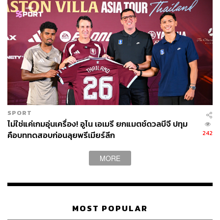
SPORT
ไม่ใช่แค่เกมอุ่นเครื่อง! อูไน เอเมรี ยกแมตช์ดวลบีจี ปทุม
242
คือบททดสอบก่อนลุยพรีเมียร์ลีก
MORE
MOST POPULAR