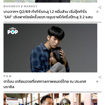
BUSINESS
/
MARKET
บางจากฯ Q2/69 ทำกำไรทะลุ 1.2 หมื่นล้าน เริ่มบุ๊กกำไร
...
‘SAF’ เชิงพาณิชย์ครั้งแรก หนุนรายได้ครึ่งปีทะลุ 3.2 แสน
ล้าน
FILM
ตาโขน เตรียมฉายที่เทศกาลภาพยนตร์ไทย ณ ประเทศ
...
บราซิล