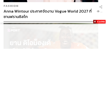
FASHION
Anna Wintour ประกาศจัดงาน Vogue World 2027 ที่
...
ซานฟรานซิสโก
SPORT
ยาน ดิโอม็องเด้ 2 ปีก่อนยังไร้สโมสรอาชีพ สู่นักเตะค่าตัว
...
125 ล้านยูโร กับคำสัญญาถึงน้องสาวผู้ล่วงลับ