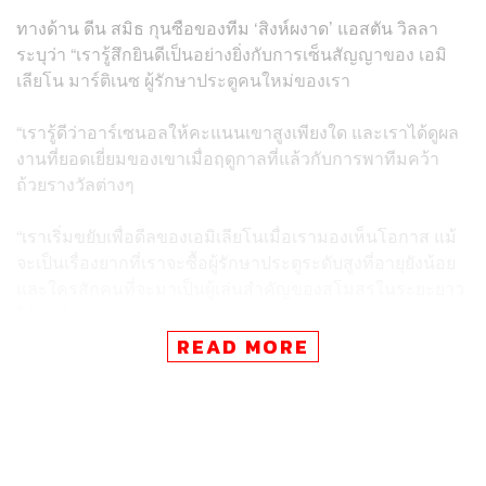
ทางด้าน ดีน สมิธ กุนซือของทีม ‘สิงห์ผงาด’ แอสตัน วิลลา
ระบุว่า “เรารู้สึกยินดีเป็นอย่างยิ่งกับการเซ็นสัญญาของ เอมิ
เลียโน มาร์ติเนซ ผู้รักษาประตูคนใหม่ของเรา
“เรารู้ดีว่าอาร์เซนอลให้คะแนนเขาสูงเพียงใด และเราได้ดูผล
งานที่ยอดเยี่ยมของเขาเมื่อฤดูกาลที่แล้วกับการพาทีมคว้า
ถ้วยรางวัลต่างๆ
“เราเริ่มขยับเพื่อดีลของเอมิเลียโนเมื่อเรามองเห็นโอกาส แม้
จะเป็นเรื่องยากที่เราจะซื้อผู้รักษาประตูระดับสูงที่อายุยังน้อย
และใครสักคนที่จะมาเป็นผู้เล่นสำคัญของสโมสรในระยะยาว
ได้” สมิธกล่าว
READ MORE
สำหรับมาร์ติเนซ เป็นผู้รักษาประตูมือสำรองอยู่กับอาร์เซนอล
มานานร่วม 10 ปี โดยตลอดเวลาที่อยู่กับเดอะกันเนอร์ส เขา
ได้ถูกปล่อยยืมตัวกับหลายทีม ก่อนจะเริ่มได้รับโอกาสกับไอ้
ปืนใหญ่มากขึ้นในช่วงปลายฤดูกาลที่ผ่านมา เมื่อประตูมือ
หนึ่งของทีมอย่าง แบรนด์ เลโน ได้รับอาการบาดเจ็บ ซึ่งมาร์ติ