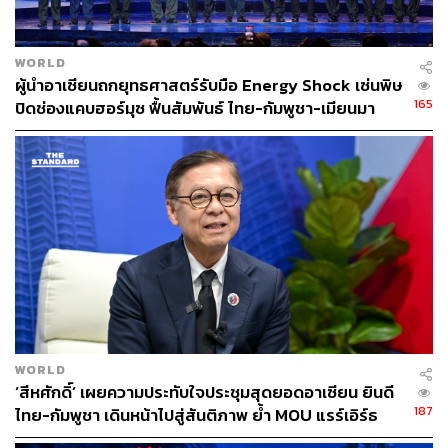
WORLD
ผู้นำอาเซียนถกยุทธศาสตร์รับมือ Energy Shock เซ่นพิษ
165
ปิดช่องแคบฮอร์มุซ ฟื้นสัมพันธ์ ไทย-กัมพูชา-เมียนมา
467
ABOUT THE AUTHOR
คมปทิต คงศักดิ์ศรีสกุล
บรรณาธิการข่าวต่างประเทศ สำนักข่าว THE
STANDARD
WORLD
‘สีหศักดิ์’ เผยความประทับใจประชุมสุดยอดอาเซียน ยินดี
187
ไทย-กัมพูชา เดินหน้าไปสู่สันติภาพ ย้ำ MOU แรร์เอิร์ธ
ไม่มีผลผูกมัด