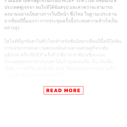
ร่วมมือทางเศรษฐกิจในกรอบ RCEP ระหว่างอาเซียนกับ 6
ประเทศคู่เจรจา จนใกล้ได้ข้อสรุป และคาดว่าจะสามารถ
ลงนามอย่างเป็นทางการในปีหน้า ซึ่งไทย ในฐานะประธาน
อาเซียนปีนี้มองว่า การประชุมครั้งนี้ประสบความสำเร็จเป็น
อย่างสูง
ไฮไลต์ที่ถูกจับตาไปทั่วโลกสำหรับซัมมิตอาเซียนปีนี้หนีไม่พ้น
การเจรจากรอบความตกลงหุ้นส่วนทางเศรษฐกิจระดับ
ภูมิภาค หรือ RCEP ครั้งที่ 3 ซึ่ง 10 ชาติอาเซียน และ
ประเทศคู่เจรจา 6 ประเทศ ได้แก่ ออสเตรเลีย, จีน,​ อินเดีย,
ญี่ปุ่น, เกาหลีใต้ และนิวซีแลนด์ ได้ออกแถลงการณ์ร่วมถึง
ความสำเร็จในการเจรจาครั้งนี้
ชาติสมาชิก RCEP ตอกย้ำจุดยืนในกรอบความร่วมมือระดับ
READ MORE
ภูมิภาค ที่เริ่มต้นเจรจากันครั้งแรกที่กรุงพนมเปญ ประเทศ
กัมพูชา เมื่อปี 2012 ตลอดจน
เอกสารว่าด้วยหลักการทั่วไป
และวัตถุประสงค์ของการเจรจา RCEP
ที่มีการรับรองในปี
เดียวกัน ด้วยพันธกิจที่จะจัดทำข้อตกลงหุ้นส่วนทางเศรษฐกิจ
ที่ทันสมัย ครอบคลุม มีคุณภาพ และเป็นประโยชน์ต่อทุกฝ่าย