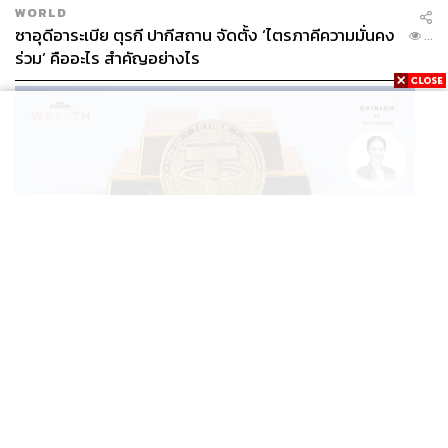
WORLD
ซาอุดีอาระเบีย ตุรกี ปากีสถาน จัดตั้ง ‘ไตรภาคีความมั่นคง
...
ร่วม’ คืออะไร สำคัญอย่างไร
BUSINESS
/
CRYPTOCURRENCY
/
OPINION
/
ฐิภา นว
วัฒนทรัพย์
...
‘New Demand’ ผู้เล่นทองคำรายใหม่ ‘Tether’