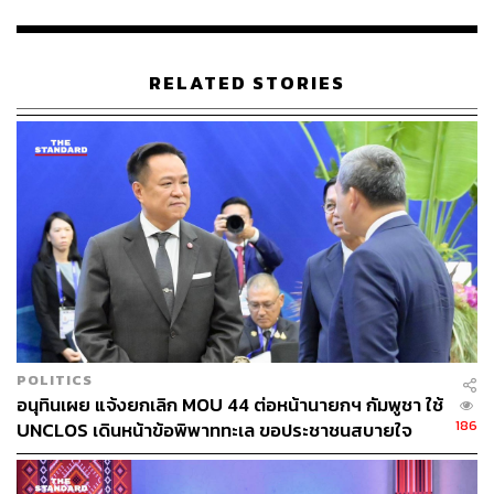
อาเซียน ตลอดจนความสัมพันธ์ระหว่างอาเซียนกับประชาคม
นานาชาติ
RELATED STORIES
นอกจากนี้ชาติสมาชิกยังตอกย้ำพันธกิจที่จะทำให้อาเซียน
เป็นภูมิภาคแห่งสันติภาพ ความมั่นคง และเสถียรภาพ มีการ
เติบโตทางเศรษฐกิจอย่างยั่งยืน กระจายความเจริญรุ่งเรือง
อย่างทั่วถึง ตลอดจนมีความก้าวหน้าทางสังคม
ด้าน พล.อ. ประยุทธ์ จันทร์โอชา นายกรัฐมนตรี กล่าวถึง
ความคืบหน้าในการประชุมปีนี้ว่า ผู้นำอาเซียนได้หารือกับ
ภาคีภายนอก เพื่อต่อยอดการสร้างความมั่นคงของมนุษย์ที่
ยั่งยืน โดยเฉพาะการแก้ไขปัญหาขยะทะเล ปัญหาการ
เปลี่ยนแปลงของสภาพภูมิอากาศ การรับมือกับภัยพิบัติทาง
ธรรมชาติ ปัญหาหมอกควันข้ามแดน การส่งเสริมสิทธิต่างๆ
POLITICS
และการศึกษาของเด็ก นอกจากนี้อาเซียนยังได้ลงนาม MOU
อนุทินเผย แจ้งยกเลิก MOU 44 ต่อหน้านายกฯ​ กัมพูชา ใช้
กับฟีฟ่า เพื่อพัฒนากีฬาฟุตบอลในอาเซียน ซึ่งจะช่วย
186
UNCLOS เดินหน้าข้อพิพาททะเล ขอประชาชนสบายใจ
สนับสนุนการเสนอตัวของประเทศสมาชิกอาเซียนร่วมเป็นเจ้า
เกาะกูดเป็นของไทย
ภาพจัดการแข่งขันฟุตบอลโลก หรือฟีฟ่าเวิลด์คัพ ในปี 2577