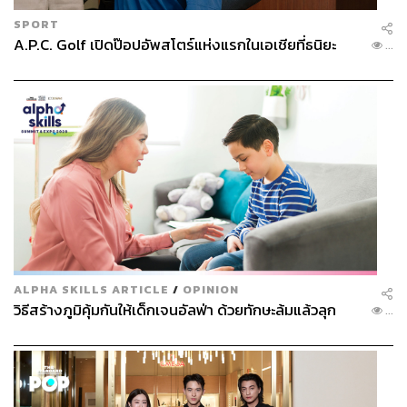
SPORT
A.P.C. Golf เปิดป๊อปอัพสโตร์แห่งแรกในเอเชียที่ธนิยะ
...
ALPHA SKILLS ARTICLE
/
OPINION
วิธีสร้างภูมิคุ้มกันให้เด็กเจนอัลฟ่า ด้วยทักษะล้มแล้วลุก
...