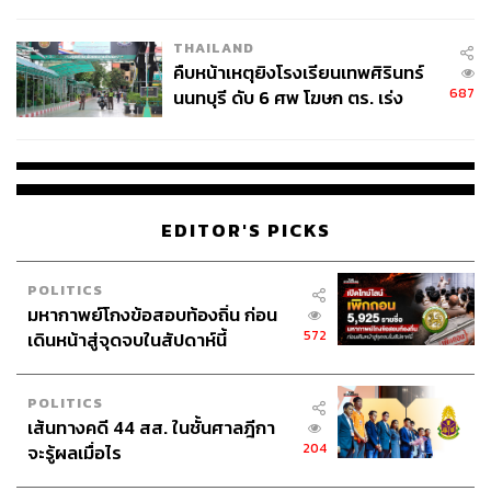
THAILAND
คืบหน้าเหตุยิงโรงเรียนเทพศิรินทร์
687
นนทบุรี ดับ 6 ศพ โฆษก ตร. เร่ง
สอบปมขโมยปืนปู่ก่อเหตุ
EDITOR'S PICKS
POLITICS
มหากาพย์โกงข้อสอบท้องถิ่น ก่อน
572
เดินหน้าสู่จุดจบในสัปดาห์นี้
POLITICS
เส้นทางคดี 44 สส. ในชั้นศาลฎีกา
204
จะรู้ผลเมื่อไร