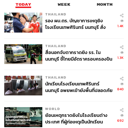
TODAY
WEEK
MONTH
THAILAND
รอง ผบ.ตร. บัญชาการเหตุยิง
1.4K
โรงเรียนเทพศิรินทร์ นนทบุรี สั่ง
ค้นหา 2 รอบยืนยันไร้คนติดค้าง พบ
ศพปู่-ย่าที่บ้านพักผู้ก่อเหตุ
THAILAND
สื่อนอกจับตากราดยิง รร. ใน
1.3K
นนทบุรี ชี้ไทยมีอัตราครอบครองปืน
สูงในระดับต้นของภูมิภาค
THAILAND
นักเรียนโรงเรียนเทพศิรินทร์
840
นนทบุรี อพยพเข้ายังพื้นที่ปลอดภัย
ชั่วคราว หลังเหตุใช้อาวุธปืนภายใน
โรงเรียนคลี่คลาย
WORLD
ย้อนเหตุกราดยิงในโรงเรียนต่าง
692
ประเทศ ที่ผู้ก่อเหตุเป็นนักเรียน