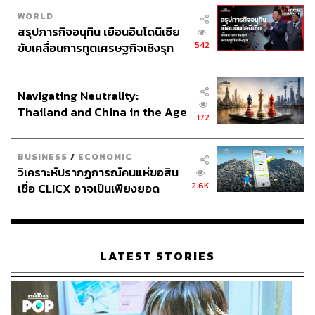
WORLD
สรุปภารกิจอนุทิน เยือนอินโดนีเซีย
542
ขับเคลื่อนการทูตเศรษฐกิจเชิงรุก
ประกาศหุ้นส่วนยุทธศาสตร์ไทย –
อินโดนีเซีย
Navigating Neutrality:
Thailand and China in the Age
172
of a New Global Order
BUSINESS
/
ECONOMIC
วิเคราะห์ปรากฏการณ์คนแห่ขอสิน
2.6K
เชื่อ CLICX อาจเป็นเพียงยอด
ภูเขาน้ำแข็ง ของปัญหาหนี้ครัว
เรือนไทยที่ถูกซุกไว้
LATEST STORIES