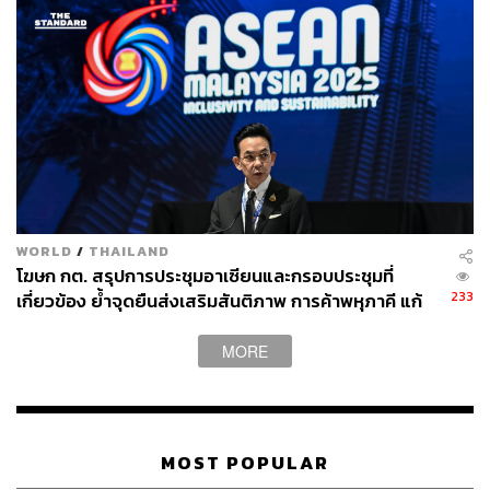
WORLD
/
THAILAND
โฆษก กต. สรุปการประชุมอาเซียนและกรอบประชุมที่
233
เกี่ยวข้อง ย้ำจุดยืนส่งเสริมสันติภาพ การค้าพหุภาคี แก้
ปัญหาสแกม
MORE
MOST POPULAR