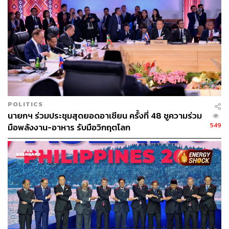
ด้วย
ขณะเดียวกัน ไทยเห็นว่า ความมั่นคงที่ยั่งยืนจะเกื้อกูลการ
พัฒนาเศรษฐกิจที่มีพลวัต ดังนั้น อาเซียนจึงมุ่งมั่นที่จะบรรลุ
ผลลัพธ์ด้านเศรษฐกิจที่เป็นรูปธรรม ซึ่งนอกจากกรอบความ
ร่วมมือ RCEP ที่มีขนาดเศรษฐกิจรวมกันถึง 32% ของ GDP
โลกแล้ว อาเซียนยังเห็นความสำคัญของการพัฒนาทุนมนุษย์
เพื่อให้ได้ประโยชน์อย่างเต็มที่จากการปฏิวัติอุตสาหกรรม
ครั้งที่ 4 นอกจากนี้ พล.อ. ประยุทธ์ กล่าวว่า ผู้ประกอบการ
POLITICS
อาเซียนจะได้รับประโยชน์จากการเชื่อมโยง ASEAN Single
นายกฯ ร่วมประชุมสุดยอดอาเซียน ครั้งที่ 48 ชูความร่วม
Window ได้ครบทั้ง 10 ประเทศด้วย
549
มือพลังงาน-อาหาร รับมือวิกฤตโลก
พิสูจน์อักษร: ภาวิกา ขันติศรีสกุล
TAGS:
การประชุมสุดยอดผู้นำอาเซียน
กรอบความตกลงหุ้นส่วนทางเศรษฐกิจระดับภูมิภาค
(RCEP)