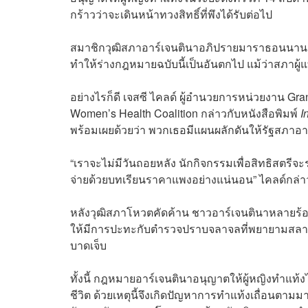
กร้าวว่าจะเดินหน้าทวงสิทธิ์ที่พึงได้รับต่อไป
สมาชิกวุฒิสภาอาร์เจนตินาอภิปรายมาราธอนนานกว่า
ทำให้ร่างกฎหมายฉบับนี้เป็นอันตกไป แม้ว่าสภาผู
อย่างไรก็ดี เจสซี ไคลด์ ผู้อำนวยการหน่วยงาน Gran
Women’s Health Coalition กล่าวกับหนังสือพิมพ์
I
พร้อมเผยด้วยว่า พวกเธอมีแผนผลักดันให้รัฐสภาอา
“เราจะไม่มีวันถอยหลัง นักกิจกรรมเพื่อสิทธิสตรีจ
จ่ายด้วยบทเรียนราคาแพงอย่างแน่นอน” ไคลด์กล่า
หลังวุฒิสภาโหวตคัดค้าน ชาวอาร์เจนตินาหลายร้
ให้มีการปะทะกับตำรวจปราบจลาจลที่พยายามสลายการ
บาดเจ็บ
ทั้งนี้ กฎหมายอาร์เจนตินาอนุญาตให้ผู้หญิงทำแท้งได
ชีวิต ด้วยเหตุนี้จึงเกิดปัญหาการทำแท้งเถื่อนตาม