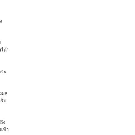
ง
l
ได้”
าจะ
่งผล
รับ
ถึง
เข้า