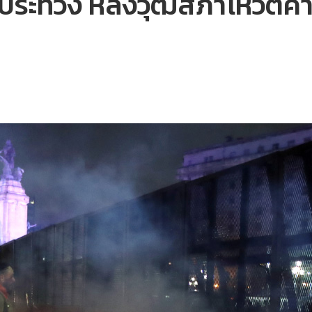
อประท้วง หลังวุฒิสภาโหวต