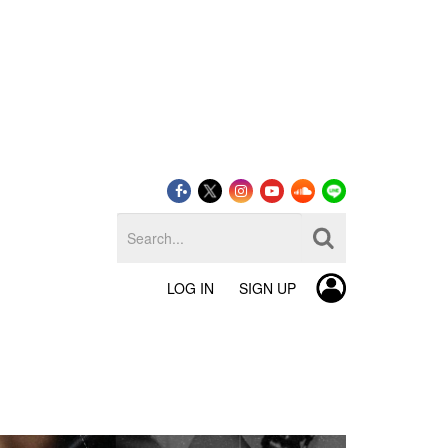
LOG IN
SIGN UP