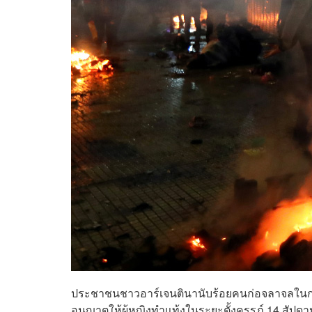
ประชาชนชาวอาร์เจนตินานับร้อยคนก่อจลาจลในกรุ
อนุญาตให้ผู้หญิงทำแท้งในระยะตั้งครรภ์ 14 สัปดา