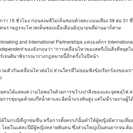
 15 ชั่วโมง ก่อนลงมติไม่เห็นชอบด้วยคะแนนเสียง 38 ต่อ 31 ซึ่
้แทนราษฎรจะโหวตเห็นชอบเมื่อเดือนมิถุนายนที่ผ่านมาก็ตาม
tmaking and International Partnerships แห่งองค์กร Internationa
ndependent
ของอังกฤษว่า “การเคลื่อนไหวของสตรีเป็นสิ่งที่หยุดไม่
ร์เจนตินาพิจารณาร่างกฎหมายนี้อีกครั้งในปีหน้า
ะรวมตัวกันเคลื่อนไหวต่อไป ส่วนใครที่ไม่ยอมฟังข้อเรียกร้องของเร
ว
อยคนได้แสดงความไม่พอใจด้วยการขว้างปาสิ่งของและจุดพลุไฟ ส
ชุมนุมด้วยแก๊สน้ำตาและฉีดน้ำแรงดันสูง แต่ไม่มีรายงานผู้ได้
้ในกรณีที่ถูกข่มขืน หรือการตั้งครรภ์นั้นทำให้ผู้หญิงมีความเสี่ยง
มา โดยในแต่ละปีมีผู้หญิงหลายพันคน ซึ่งส่วนใหญ่เป็นคนยากจน ต้อง