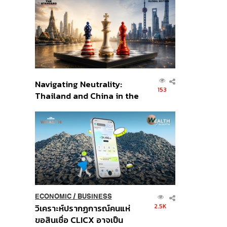
ส่วนยุทธศาสตร์ไทย –
อินโดนีเซีย
Navigating Neutrality:
153
Thailand and China in the
Age of a New Global
Order
ECONOMIC
/
BUSINESS
2.5K
วิเคราะห์ปรากฏการณ์คนแห่
ขอสินเชื่อ CLICX อาจเป็น