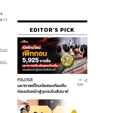
่อ
อฉาว
EDITOR'S PICK
churc
ers-
POLITICS
528
มหากาพย์โกงข้อสอบท้องถิ่น
ก่อนเดินหน้าสู่จุดจบในสัปดาห์
นี้