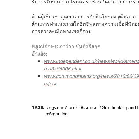
รับการรักษาภาวะโรคแทรกซ้อนอันเกิดจากการทำแ
ด้านผู้เชี่ยวชาญมองว่า การตัดสินใจของวุฒิสภาอาร
ต้านการทำแท้งภายใต้อิทธิพลทางความเชื่อที่มีต่อ
การล่วงละเมิดทางเพศก็ตาม
พิสูจน์อักษร: ภาวิกา ขันติศรีสกุล
อ้างอิง:
www.independent.co.uk/news/world/americas
h-a8485306.html
www.commondreams.org/news/2018/08/09/figh
reject
TAGS:
กฎหมายทำแท้ง
จลาจล
Grantmaking and In
Argentina