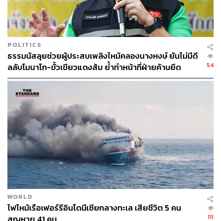
POLITICS
ธรรมนัสลุยช่วยผู้ประสบเพลิงไหม้คลองนางหงษ์ ยันไม่มีดี
54
ลลับโมนาโก-ขั้วเขียวแดงส้ม ย้ำทำหน้าที่ฝ่ายค้านยึด
ประโยชน์ประชาชน
WORLD
ไฟไหม้เรือเฟอร์รีอินโดนีเซียกลางทะเล เสียชีวิต 5 คน
111
สูญหาย 41 คน