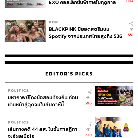
884
EXO คอลเล็กชันพิเศษรับฤดูกาล
College Football
POP
BLACKPINK มียอดสตรีมบน
551
Spotify จากประเทศไทยสูงถึง 536
ล้านครั้ง ตลอด 10 ปีที่ผ่านมา
EDITOR'S PICKS
POLITICS
มหากาพย์โกงข้อสอบท้องถิ่น ก่อน
596
เดินหน้าสู่จุดจบในสัปดาห์นี้
POLITICS
เส้นทางคดี 44 สส. ในชั้นศาลฎีกา
230
จะรู้ผลเมื่อไร