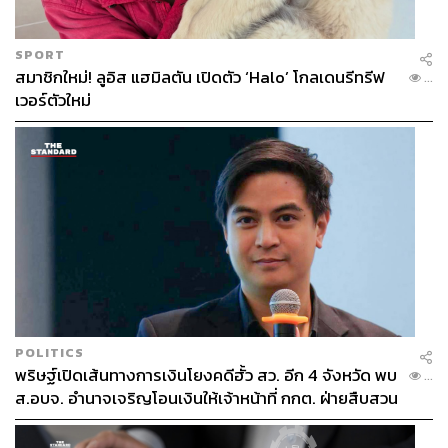
SPORT
สมาชิกใหม่! ลูอิส แฮมิลตัน เปิดตัว ‘Halo’ โกลเดนรีทรีฟ
...
เวอร์ตัวใหม่
POLITICS
พริษฐ์เปิดเส้นทางการเงินโยงคดีฮั้ว สว. อีก 4 จังหวัด พบ
...
ส.อบจ. อำนาจเจริญโอนเงินให้เจ้าหน้าที่ กกต. ฝ่ายสืบสวน