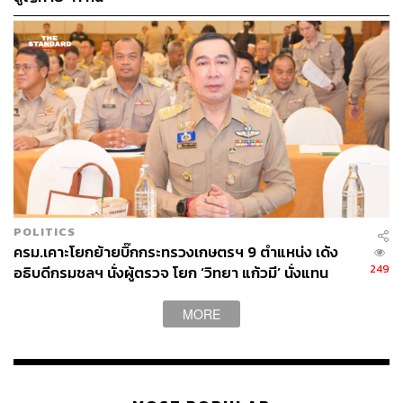
POLITICS
ครม.เคาะโยกย้ายบิ๊กกระทรวงเกษตรฯ 9 ตำแหน่ง เด้ง
249
อธิบดีกรมชลฯ นั่งผู้ตรวจ โยก ‘วิทยา แก้วมี’ นั่งแทน
MORE