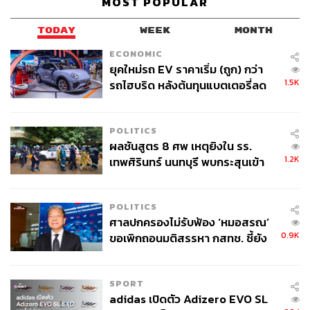
MOST POPULAR
TODAY
WEEK
MONTH
ECONOMIC
ยุคใหม่รถ EV ราคาเริ่ม (ถูก) กว่า
1.5K
รถไฮบริด หลังต้นทุนแบตเตอรี่ลด
ลง - จีนแห่บุกตลาดเกิดใหม่
POLITICS
ผลชันสูตร 8 ศพ เหตุยิงใน รร.
1.2K
เทพศิรินทร์ นนทบุรี พบกระสุนเข้า
จุดสำคัญ ‘ศีรษะ-หน้าอก’ ครูถูกยิง
4 นัด จากระยะไกล
POLITICS
ศาลปกครองไม่รับฟ้อง ‘หมอสรณ’
0.9K
ขอเพิกถอนมติสรรหา กสทช. ชี้ยัง
ไม่ใช่ผู้เดือดร้อนเสียหาย
SPORT
adidas เปิดตัว Adizero EVO SL