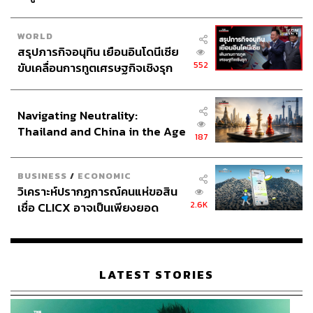
WORLD
สรุปภารกิจอนุทิน เยือนอินโดนีเซีย
552
ขับเคลื่อนการทูตเศรษฐกิจเชิงรุก
ประกาศหุ้นส่วนยุทธศาสตร์ไทย –
อินโดนีเซีย
Navigating Neutrality:
Thailand and China in the Age
187
of a New Global Order
BUSINESS
/
ECONOMIC
วิเคราะห์ปรากฏการณ์คนแห่ขอสิน
2.6K
เชื่อ CLICX อาจเป็นเพียงยอด
ภูเขาน้ำแข็ง ของปัญหาหนี้ครัว
เรือนไทยที่ถูกซุกไว้
LATEST STORIES