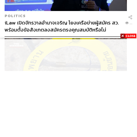
POLITICS
iLaw เปิดจักรวาลอำนาจเจริญ โยงเครือข่ายผู้สมัคร สว.
...
พร้อมตั้งข้อสังเกตลงสมัครตรงคุณสมบัติหรือไม่
THAILAND
รอง ผบช. ภ.1 เผย เก็บพยานหลักฐานเกี่ยวกับผู้ก่อเหตุยิง
...
ในโรงเรียนไปตรวจสอบทั้งหมดแล้ว