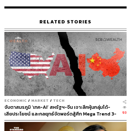
“เราคาดว่าจะมีการฟื้นตัวเล็กน้อยในปีนี้” Pu กล่าว “ฟีเจอร์
Apple Intelligence แม้จะมีแนวโน้มที่ดี แต่อาจไม่ได้นำมาซึ่ง
RELATED STORIES
ความก้าวหน้าครั้งสำคัญในปี 2024 เราเชื่อว่าปี 2025 อาจ
เป็นปีที่สำคัญกว่า เนื่องจากระบบนิเวศ AI ที่กว้างขึ้นจะเติบโต
เต็มที่”
อ้างอิง:
https://asia.nikkei.com/Business/Technology/Apple-o
rders-over-10-more-iPhones-than-last-year-on-AI-bet
สามารถติดตาม THE STANDARD WEALTH
ผ่านแอปพลิเคชันต่างๆ ที่คุณสะดวกหรือใช้งานอยู่แล้วได้เลย
ECONOMIC
/
MARKET
/
TECH
จับตาสมรภูมิ ‘เทค-AI’ สหรัฐฯ-จีน เจาะลึกหุ้นกลุ่มได้-
93
เสียประโยชน์ และกลยุทธ์จัดพอร์ตสู้ศึก Mega Trend 3-
5 ปีข้างหน้า