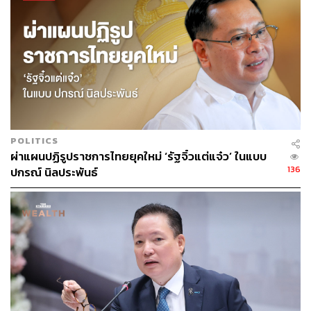
TAGS:
ปัญญาประดิษฐ์ (Artificial intelligence - AI)
Apple
iPhone
Huawei
Apple Intelligence
POLITICS
299
ผ่าแผนปฏิรูปราชการไทยยุคใหม่ ‘รัฐจิ๋วแต่แจ๋ว’ ในแบบ
136
ปกรณ์ นิลประพันธ์
ABOUT THE AUTHOR
ถนัดกิจ จันกิเสน
Content Creator ประจำกองบรรณาธิการ
THE STANDARD WEALTH ผู้เสพติดโลก
ธุรกิจ การตลาด เทคโนโลยี และชอบสำรวจ
โลกออฟไลน์และออนไลน์มาถอดรหัสความ
เคลื่อนไหวให้เป็นเรื่องเข้าใจง่าย สนุก และได้
ไอเดียใหม่ๆ