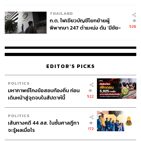
ข้อหาหนัก จ่อชง ป.ป.ช. 12 ส.ค. นี้
THAILAND
ก.ต. ไฟเขียวบัญชีโยกย้ายผู้
526
พิพากษา 247 ตำแหน่ง ดัน ‘มีชัย-
สรรพวิทย์’ คุมศาลอาญา-แพ่ง ‘วิธู
ร’ นั่งประธานศาลอุทธรณ์
EDITOR'S PICKS
POLITICS
มหากาพย์โกงข้อสอบท้องถิ่น ก่อน
522
เดินหน้าสู่จุดจบในสัปดาห์นี้
POLITICS
เส้นทางคดี 44 สส. ในชั้นศาลฎีกา
172
จะรู้ผลเมื่อไร