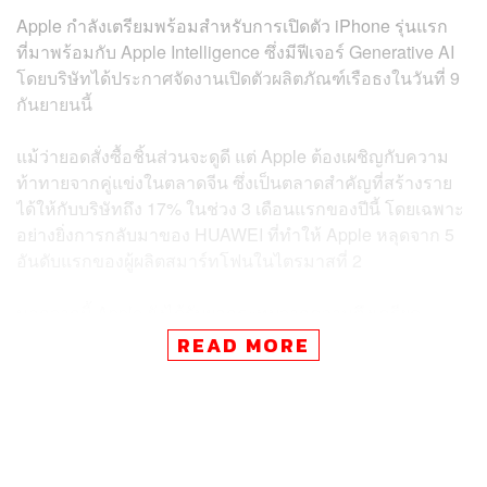
Apple กำลังเตรียมพร้อมสำหรับการเปิดตัว iPhone รุ่นแรก
ที่มาพร้อมกับ Apple Intelligence ซึ่งมีฟีเจอร์ Generative AI
โดยบริษัทได้ประกาศจัดงานเปิดตัวผลิตภัณฑ์เรือธงในวันที่ 9
กันยายนนี้
แม้ว่ายอดสั่งซื้อชิ้นส่วนจะดูดี แต่ Apple ต้องเผชิญกับความ
ท้าทายจากคู่แข่งในตลาดจีน ซึ่งเป็นตลาดสำคัญที่สร้างราย
ได้ให้กับบริษัทถึง 17% ในช่วง 3 เดือนแรกของปีนี้ โดยเฉพาะ
อย่างยิ่งการกลับมาของ HUAWEI ที่ทำให้ Apple หลุดจาก 5
อันดับแรกของผู้ผลิตสมาร์ทโฟนในไตรมาสที่ 2
นอกจากนี้ Apple ยังได้รับผลกระทบจากความตึงเครียด
ระหว่างสหรัฐฯ และจีน โดยกระทรวงการต่างประเทศจีนได้
READ MORE
แสดงความกังวลเกี่ยวกับความเสี่ยงด้านความปลอดภัยที่
เกี่ยวข้องกับ iPhone หลายครั้งในปีที่ผ่านมา
ผู้บริหารของซัพพลายเออร์รายหนึ่งของ Apple กล่าวว่า “เรา
ระมัดระวังเกี่ยวกับคำสั่งซื้อจำนวนมากของ Apple เพราะเรา