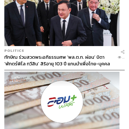
POLITICS
ทักษิณ ร่วมสวดพระอภิธรรมศพ ‘พล.ต.ท. ผ่อน’ บิดา
...
‘พักตร์พิไล ทวีสิน’ สิริอายุ 103 ปี แกนนำเพื่อไทย-บุคคล
หลากวงการร่วมอาลัย