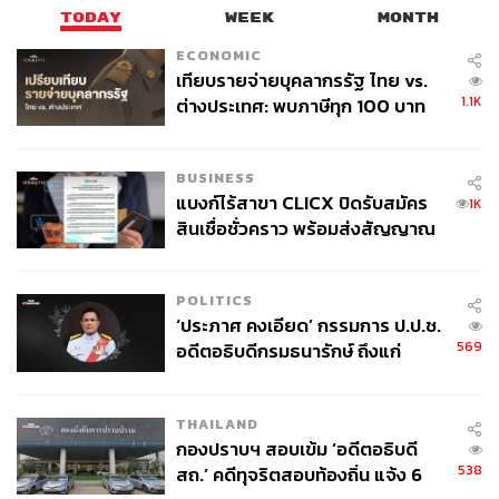
TODAY
WEEK
MONTH
ECONOMIC
เทียบรายจ่ายบุคลากรรัฐ ไทย vs.
1.1K
ต่างประเทศ: พบภาษีทุก 100 บาท
ของคนไทยใช้ไปกับข้าราชการเฉียด
40 บาท
BUSINESS
แบงก์ไร้สาขา CLICX ปิดรับสมัคร
1K
สินเชื่อชั่วคราว พร้อมส่งสัญญาณ
เตือนกลุ่มกู้เงินผิดวัตถุประสงค์-ให้
ข้อมูลเท็จ เตรียมดำเนินคดีเด็ดขาด
POLITICS
‘ประภาศ คงเอียด’ กรรมการ ป.ป.ช.
569
อดีตอธิบดีกรมธนารักษ์ ถึงแก่
อนิจกรรม
THAILAND
กองปราบฯ สอบเข้ม ‘อดีตอธิบดี
538
สถ.’ คดีทุจริตสอบท้องถิ่น แจ้ง 6