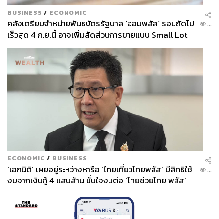
BUSINESS
/
ECONOMIC
คลังเตรียมจำหน่ายพันธบัตรรัฐบาล ‘ออมพลัส’ รอบถัดไป
...
เร็วสุด 4 ก.ย.นี้ อาจเพิ่มสัดส่วนการขายแบบ Small Lot
First มากขึ้น
ECONOMIC
/
BUSINESS
‘เอกนิติ’ เผยอยู่ระหว่างหารือ ‘ไทยเที่ยวไทยพลัส’ มีสิทธิใช้
...
งบจากเงินกู้ 4 แสนล้าน มั่นใจงบต่อ ‘ไทยช่วยไทย พลัส’
เฟส 2 มีเพียงพอ