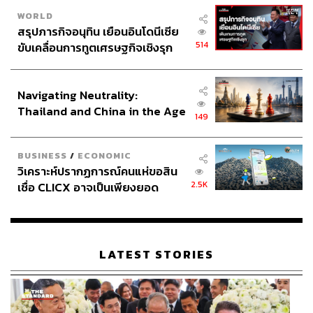
WORLD
สรุปภารกิจอนุทิน เยือนอินโดนีเซีย
514
ขับเคลื่อนการทูตเศรษฐกิจเชิงรุก
ประกาศหุ้นส่วนยุทธศาสตร์ไทย –
อินโดนีเซีย
Navigating Neutrality:
Thailand and China in the Age
149
of a New Global Order
BUSINESS
/
ECONOMIC
วิเคราะห์ปรากฏการณ์คนแห่ขอสิน
2.5K
เชื่อ CLICX อาจเป็นเพียงยอด
ภูเขาน้ำแข็ง ของปัญหาหนี้ครัว
เรือนไทยที่ถูกซุกไว้
LATEST STORIES