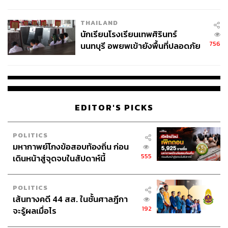
ผลิต 8.3 ล้าน สู่ข้อพิพาท ‘มา
เวลล์ฯ’ ฟ้อง ‘โทน บางแค’ ผิดนัด
THAILAND
จ่ายหนี้-แอบระบุแบรนด์
นักเรียนโรงเรียนเทพศิรินทร์
756
นนทบุรี อพยพเข้ายังพื้นที่ปลอดภัย
ชั่วคราว หลังเหตุใช้อาวุธปืนภายใน
โรงเรียนคลี่คลาย
EDITOR'S PICKS
POLITICS
มหากาพย์โกงข้อสอบท้องถิ่น ก่อน
555
เดินหน้าสู่จุดจบในสัปดาห์นี้
POLITICS
เส้นทางคดี 44 สส. ในชั้นศาลฎีกา
192
จะรู้ผลเมื่อไร