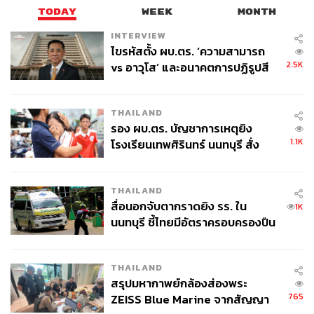
TODAY
WEEK
MONTH
INTERVIEW
ไขรหัสตั้ง ผบ.ตร. ‘ความสามารถ
2.5K
vs อาวุโส’ และอนาคตการปฏิรูปสี
กากี กับ พล.ต.อ. เอก อังสนานนท์
THAILAND
รอง ผบ.ตร. บัญชาการเหตุยิง
1.1K
โรงเรียนเทพศิรินทร์ นนทบุรี สั่ง
ค้นหา 2 รอบยืนยันไร้คนติดค้าง พบ
ศพปู่-ย่าที่บ้านพักผู้ก่อเหตุ
THAILAND
สื่อนอกจับตากราดยิง รร. ใน
1K
นนทบุรี ชี้ไทยมีอัตราครอบครองปืน
สูงในระดับต้นของภูมิภาค
THAILAND
สรุปมหากาพย์กล้องส่องพระ
765
ZEISS Blue Marine จากสัญญา