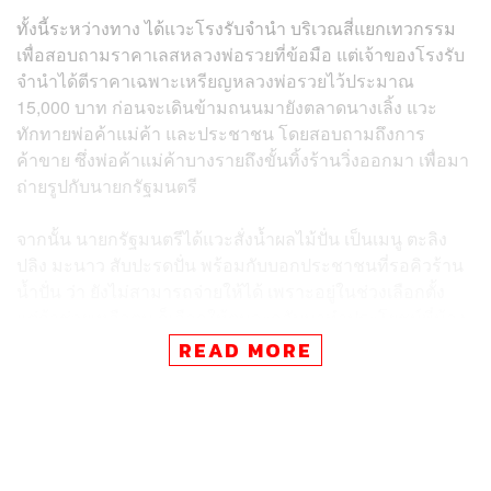
ทั้งนี้ระหว่างทาง ได้แวะโรงรับจำนำ บริเวณสี่แยกเทวกรรม
เพื่อสอบถามราคาเลสหลวงพ่อรวยที่ข้อมือ แต่เจ้าของโรงรับ
จำนำได้ตีราคาเฉพาะเหรียญหลวงพ่อรวยไว้ประมาณ
15,000 บาท ก่อนจะเดินข้ามถนนมายังตลาดนางเลิ้ง แวะ
ทักทายพ่อค้าแม่ค้า และประชาชน โดยสอบถามถึงการ
ค้าขาย ซึ่งพ่อค้าแม่ค้าบางรายถึงขั้นทิ้งร้านวิ่งออกมา เพื่อมา
ถ่ายรูปกับนายกรัฐมนตรี
จากนั้น นายกรัฐมนตรีได้แวะสั่งน้ำผลไม้ปั่น เป็นเมนู ตะลิง
ปลิง มะนาว สับปะรดปั่น พร้อมกับบอกประชาชนที่รอคิวร้าน
น้ำปั่น ว่า ยังไม่สามารถจ่ายให้ได้ เพราะอยู่ในช่วงเลือกตั้ง
แต่ถ้าช่วยเหลือตน ก็เลือกให้ตนจะกลับมาทำประโยชน์พี่น้อง
ประชาชน ก่อนจะถ่ายรูปกับเจ้าของร้านน้ำปั่น
READ MORE
อีกทั้ง ในระหว่างจะเดินเข้าตลาดนางเลิ้ง มีประชาชนมาขอ
ถ่ายรูป พร้อมกล่าวชื่นชม ว่าตอนนี้กระแสของภูมิใจไทยดี
มาก โดยนายกรัฐมนตรีได้ยกมือไหว้ขอบคุณ ก่อนไปรับ
ประทานอาหารกลางวัน โดยเลือกเมนู ขนมผักกาด พร้อม