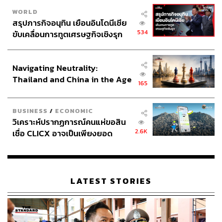
WORLD
สรุปภารกิจอนุทิน เยือนอินโดนีเซีย
534
ขับเคลื่อนการทูตเศรษฐกิจเชิงรุก
ประกาศหุ้นส่วนยุทธศาสตร์ไทย –
อินโดนีเซีย
Navigating Neutrality:
Thailand and China in the Age
165
of a New Global Order
BUSINESS
/
ECONOMIC
วิเคราะห์ปรากฏการณ์คนแห่ขอสิน
2.6K
เชื่อ CLICX อาจเป็นเพียงยอด
ภูเขาน้ำแข็ง ของปัญหาหนี้ครัว
เรือนไทยที่ถูกซุกไว้
LATEST STORIES