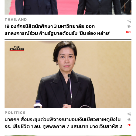
THAILAND
19 องค์กรนิสิตนักศึกษา 3 มหาวิทยาลัย ออก
105
แถลงการณ์ร่วม ค้านรัฐบาลต้อนรับ ‘มิน อ่อง หล่าย’
POLITICS
นายกฯ สั่งประชุมด่วนพิจารณามอบเงินเยียวยาเหตุยิงใน
78
รร. เสียชีวิต 1 ลบ. ทุพพลภาพ 7 แสนบาท บาดเจ็บสาหัส 2
แสนบาท บาดเจ็บเล็กน้อย 1 แสนบาท