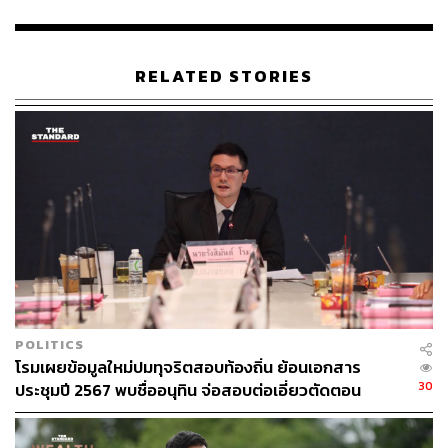
Content Creator ประจำกองบรรณาธิการข่าว
กีฬา สำนักข่าว THE STANDARD ผู้มีงาน
อดิเรกคือการสัมภาษณ์ BNK48
RELATED STORIES
POLITICS
โรมเผยข้อมูลใหม่ปมทุจริตสอบท้องถิ่น ย้อนเอกสาร
30
ประชุมปี 2567 พบชื่ออนุทิน จ่อสอบต่อเอี่ยวตัดตอน
ม.บูรพา หรือไม่