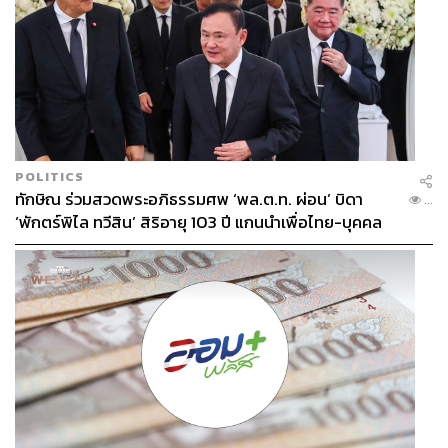
POLITICS
ทักษิณ ร่วมสวดพระอภิธรรมศพ ‘พล.ต.ท. ผ่อน’ บิดา
...
‘พักตร์พิไล ทวีสิน’ สิริอายุ 103 ปี แกนนำเพื่อไทย-บุคคล
หลากวงการร่วมอาลัย