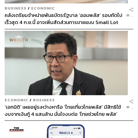
BUSINESS
/
ECONOMIC
คลังเตรียมจำหน่ายพันธบัตรรัฐบาล ‘ออมพลัส’ รอบถัดไป
...
เร็วสุด 4 ก.ย.นี้ อาจเพิ่มสัดส่วนการขายแบบ Small Lot
First มากขึ้น
ECONOMIC
/
BUSINESS
‘เอกนิติ’ เผยอยู่ระหว่างหารือ ‘ไทยเที่ยวไทยพลัส’ มีสิทธิใช้
...
งบจากเงินกู้ 4 แสนล้าน มั่นใจงบต่อ ‘ไทยช่วยไทย พลัส’
เฟส 2 มีเพียงพอ