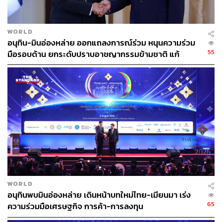
WORLD
อนุทิน-มินอ่องหล่าย ออกแถลงการณ์ร่วม หนุนความร่วม
55
มือรอบด้าน ยกระดับปราบอาชญากรรมข้ามชาติ แก้
ปัญหาหมอกควัน-มลพิษทางน้ำ
WORLD
อนุทินพบมินอ่องหล่าย เดินหน้าบทใหม่ไทย-เมียนมา เร่ง
65
ความร่วมมือเศรษฐกิจ การค้า-การลงทุน