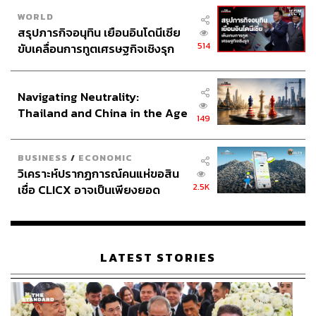
WORLD
สรุปภารกิจอนุทิน เยือนอินโดนีเซีย
514
ขับเคลื่อนการทูตเศรษฐกิจเชิงรุก
ประกาศหุ้นส่วนยุทธศาสตร์ไทย –
อินโดนีเซีย
Navigating Neutrality:
Thailand and China in the Age
149
of a New Global Order
BUSINESS
/
ECONOMIC
วิเคราะห์ปรากฏการณ์คนแห่ขอสิน
2.5K
เชื่อ CLICX อาจเป็นเพียงยอด
ภูเขาน้ำแข็ง ของปัญหาหนี้ครัว
เรือนไทยที่ถูกซุกไว้
LATEST STORIES