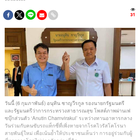
31
วันนี้ (6 กุมภาพันธ์) อนุทิน ชาญวีรกูล รองนายกรัฐมนตรี
และรัฐมนตรีว่าการกระทรวงสาธารณสุข โพสต์ภาพผ่านเฟ
ซบุ๊กส่วนตัว ‘Anutin Charnvirakul’ ระหว่างทานอาหารกลาง
วันร่วมกับคนขับรถแท็กซี่ที่เพิ่งหายจากโรคไวรัสโคโรนา
สายพันธุ์ใหม่ เพื่อเน้นย้ำให้ประชาชนเห็นว่า การอยู่ร่วมกับผู้