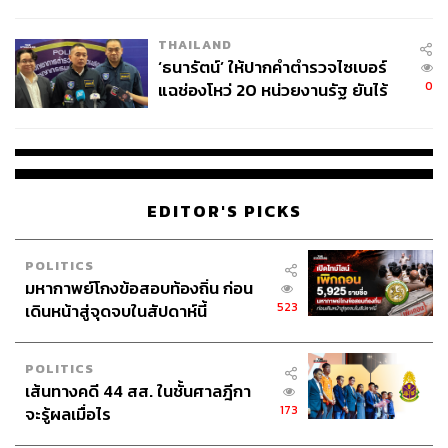
ผลิต 8.3 ล้าน สู่ข้อพิพาท ‘มา
เวลล์ฯ’ ฟ้อง ‘โทน บางแค’ ผิดนัด
THAILAND
จ่ายหนี้-แอบระบุแบรนด์
‘ธนารัตน์’ ให้ปากคำตำรวจไซเบอร์
0
แฉช่องโหว่ 20 หน่วยงานรัฐ ยันไร้
นัยทางการเมือง
EDITOR'S PICKS
POLITICS
มหากาพย์โกงข้อสอบท้องถิ่น ก่อน
523
เดินหน้าสู่จุดจบในสัปดาห์นี้
POLITICS
เส้นทางคดี 44 สส. ในชั้นศาลฎีกา
173
จะรู้ผลเมื่อไร