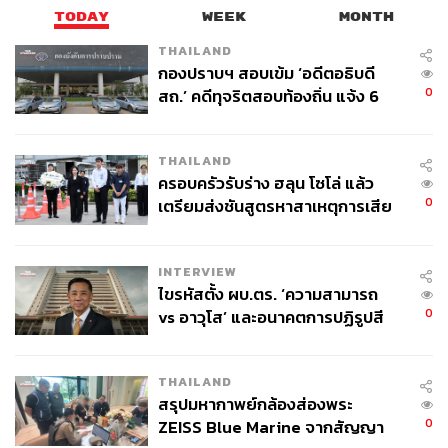
TODAY
WEEK
MONTH
THAILAND
กองปราบฯ สอบเข้ม ‘อดีตอธิบดี
0
สถ.’ คดีทุจริตสอบท้องถิ่น แจ้ง 6
ข้อหาหนัก จ่อชง ป.ป.ช. 12 ส.ค. นี้
THAILAND
ครอบครัวรับร่าง ฮลุน โซโล่ แล้ว
0
เตรียมส่งชันสูตรหาสาเหตุการเสีย
ชีวิต
INTERVIEW
ไขรหัสตั้ง ผบ.ตร. ‘ความสามารถ
0
vs อาวุโส’ และอนาคตการปฏิรูปสี
กากี กับ พล.ต.อ. เอก อังสนานนท์
THAILAND
สรุปมหากาพย์กล้องส่องพระ
0
ZEISS Blue Marine จากสัญญา