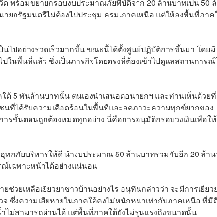
ังหวัด พร้อมขยายกรอบงบประมาณภัยพิบัติจาก 20 ล้านบาทเป็น 50 ล
ายกรัฐมนตรีไม่ต้องไปประชุม ครม.ภาคเหนือ แต่ให้ลงพื้นที่ภาคใ
นไปอย่างรวดเร็วมากขึ้น ขณะนี้ได้ตั้งศูนย์ปฏิบัติการขึ้นมา โดยมี
นพื้นที่แล้ว ซึ่งเป็นภารกิจโดยตรงที่ต้องเข้าไปดูแลสถานการณ์
ใต้ 5 พันล้านบาทนั้น ตนเองนำเสนอต่อนายกฯ และท่านเห็นด้วยที
าชนที่ได้รับความเดือดร้อนในพื้นที่และลดภาวะความทุกข์ยากของ
ขั้นตอนถูกต้องหมดทุกอย่าง นี่คือการอนุมัติกรอบวงเงินเพื่อให้
ประสบอุทกภัยบริหารให้ดี นำงบประมาณ 50 ล้านบาทรวมกับอีก 20 ล้า
รณ์เฉพาะหน้าได้อย่างแน่นอน
ายช่วยเหลือเยียวยาชาวบ้านอย่างไร อนุทินกล่าวว่า จะมีการเยียว
จ ซึ่งความเสียหายในภาคใต้คงไม่หนักหนาเท่ากับภาคเหนือ ที่มีด
ำไม่สามารถผ่านได้ แต่พื้นที่ภาคใต้ยังไม่รุนแรงถึงขนาดนั้น