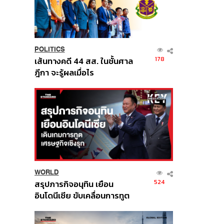
POLITICS
178
เส้นทางคดี 44 สส. ในชั้นศาล
ฎีกา จะรู้ผลเมื่อไร
WORLD
524
สรุปภารกิจอนุทิน เยือน
อินโดนีเซีย ขับเคลื่อนการทูต
เศรษฐกิจเชิงรุก ประกาศหุ้น
ส่วนยุทธศาสตร์ไทย –