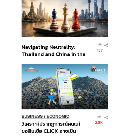
อินโดนีเซีย
Navigating Neutrality:
157
Thailand and China in the
Age of a New Global
Order
BUSINESS
/
ECONOMIC
2.5K
วิเคราะห์ปรากฏการณ์คนแห่
ขอสินเชื่อ CLICX อาจเป็น
เพียงยอดภูเขาน้ำแข็ง ของ