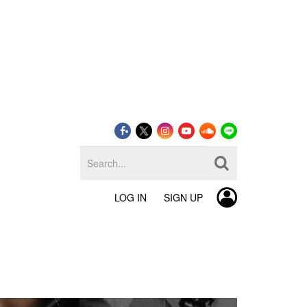
LOG IN
SIGN UP