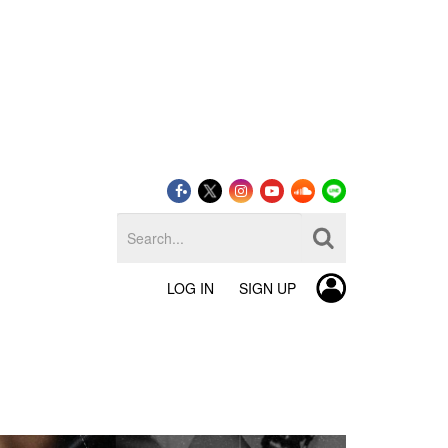
LOG IN
SIGN UP