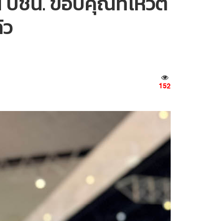
้อน ปชน. ขอบคุณที่โหวต
้ว
152