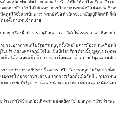
เจนท์ แต่เป็น Manufacturer และสร้างจิตสำนึกให้คนไทยรักชาติ ศา
จะกล่าวถึงแล้ว ไม่ใช่เฉพาะสถาบันพระมหากษัตริย์ ต้องรวมถึง
ทิดทูนไว้ซึ่งสถาบันพระมหากษัตริย์ ถ้าใครจะมาบัญญัติศัพท์นี้ ก็คื
่ต้องตั้งตัวแทนจำหน่าย
าพูดเรื่องนี้อย่างไร อนุทินกล่าวว่า “ไม่เป็นไรหรอก เอาที่สบายใ
มาระบุว่าการแก้ไขรัฐธรรมนูญครั้งใหม่ไม่ควรมีองคมนตรี อนุท
ญในบริบทของพรรคภูมิใจไทยเป็นที่เรียบร้อย ติดหนี้บุญคุณประชา
และก็แล้วกันไปหมดแล้ว ถ้าจะบอกว่าให้ตนเองเป็นนายกรัฐมนตรีสมั
า ระหว่างการอภิปรายเรื่องการแก้ไขรัฐธรรมนูญในรัฐสภา ซึ่งต
อยู่ตรงนี้ ก็มาจากประชาชน จากการเลือกตั้งเมื่อวันที่ 8 กุมภาพันธ์
 และการจัดตั้งรัฐบาล ก็ไม่มี สส. ของพรรคประชาชนมาสนับสนุน
อว่าจะทำให้บ้านเมืองเกิดความขัดแย้งหรือไม่ อนุทินกล่าวว่า “พอ