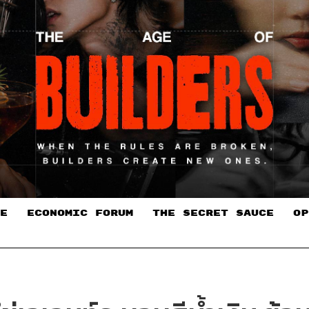
E
ECONOMIC FORUM
THE SECRET SAUCE​
OP