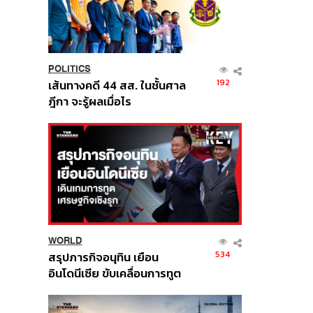
POLITICS
192
เส้นทางคดี 44 สส. ในชั้นศาล
ฎีกา จะรู้ผลเมื่อไร
WORLD
534
สรุปภารกิจอนุทิน เยือน
อินโดนีเซีย ขับเคลื่อนการทูต
เศรษฐกิจเชิงรุก ประกาศหุ้น
ส่วนยุทธศาสตร์ไทย –