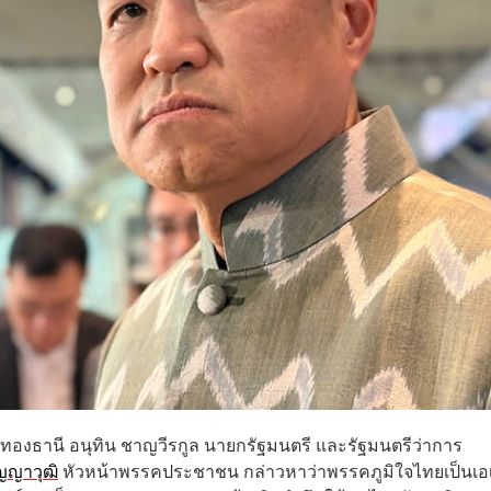
ืองทองธานี อนุทิน ชาญวีรกูล นายกรัฐมนตรี และรัฐมนตรีว่าการ
ัญญาวุฒิ
หัวหน้าพรรคประชาชน กล่าวหาว่าพรรคภูมิใจไทยเป็นเอ