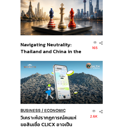
อินโดนีเซีย
Navigating Neutrality:
165
Thailand and China in the
Age of a New Global
Order
BUSINESS
/
ECONOMIC
2.6K
วิเคราะห์ปรากฏการณ์คนแห่
ขอสินเชื่อ CLICX อาจเป็น
เพียงยอดภูเขาน้ำแข็ง ของ