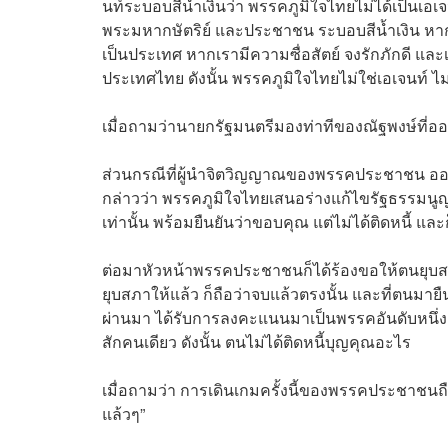
นท์ระบอบสีน้ำเงินว่า พรรคภูมิใจไทยไม่ได้เป็นเอ
พระมหากษัตริย์ และประชาชน ระบอบสีน้ำเงิน หาก
เป็นประเทศ หากเรามีความซื่อสัตย์ จงรักภักดี และเ
ประเทศไทย ดังนั้น พรรคภูมิใจไทยไม่ใช่เอเจนท์ ไม
เมื่อถามว่านายกรัฐมนตรีมองท่าทีของณัฐพงษ์ที่ออกม
ส่วนกรณีที่ผู้นำจิตวิญญาณของพรรคประชาชน ออก
กล่าวว่า พรรคภูมิใจไทยเสนอร่างแก้ไขรัฐธรรมนู
เท่านั้น พร้อมยืนยันว่าขอบคุณ แต่ไม่ได้ติดหนี้ 
ต่อมาหัวหน้าพรรคประชาชนก็ได้ร้องขอให้ตนยุบสภ
ยุบสภาให้แล้ว ก็ถือว่าจบแล้วตรงนั้น และที่ตนมายืน
ผ่านมา ได้รับการลงคะแนนมาเป็นพรรคอันดับหนึ่ง
สักคนเดียว ดังนั้น ตนไม่ได้ติดหนี้บุญคุณอะไร
เมื่อถามว่า การเดินเกมครั้งนี้ของพรรคประชาชนถื
แล้วๆ”