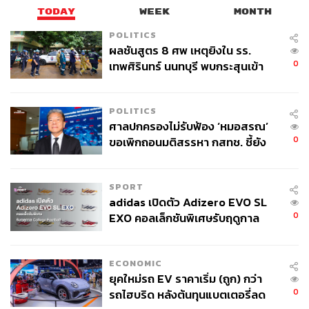
TODAY
WEEK
MONTH
POLITICS
ผลชันสูตร 8 ศพ เหตุยิงใน รร.
0
เทพศิรินทร์ นนทบุรี พบกระสุนเข้า
จุดสำคัญ ‘ศีรษะ-หน้าอก’ ครูถูกยิง
4 นัด จากระยะไกล
POLITICS
ศาลปกครองไม่รับฟ้อง ‘หมอสรณ’
0
ขอเพิกถอนมติสรรหา กสทช. ชี้ยัง
ไม่ใช่ผู้เดือดร้อนเสียหาย
SPORT
adidas เปิดตัว Adizero EVO SL
0
EXO คอลเล็กชันพิเศษรับฤดูกาล
College Football
ECONOMIC
ยุคใหม่รถ EV ราคาเริ่ม (ถูก) กว่า
0
รถไฮบริด หลังต้นทุนแบตเตอรี่ลด