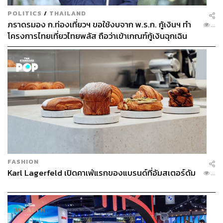
POLITICS
/
THAILAND
ภราดรมอง ก.ท่องเที่ยวฯ ขอใช้งบจาก พ.ร.ก. กู้เงินฯ ทำ
...
โครงการไทยเที่ยวไทยพลัส ถือว่าเข้าเกณฑ์กู้เงินฉุกเฉิน
FASHION
Karl Lagerfeld เปิดคาเฟ่แรกของแบรนด์ที่อัมสเตอร์ดัม
...