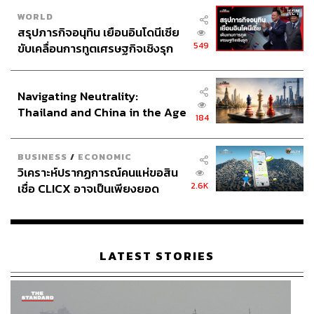
WORLD
สรุปภารกิจอนุทิน เยือนอินโดนีเซีย
549
ขับเคลื่อนการทูตเศรษฐกิจเชิงรุก
ประกาศหุ้นส่วนยุทธศาสตร์ไทย –
อินโดนีเซีย
Navigating Neutrality:
Thailand and China in the Age
184
of a New Global Order
BUSINESS
/
ECONOMIC
วิเคราะห์ปรากฏการณ์คนแห่ขอสิน
2.6K
เชื่อ CLICX อาจเป็นเพียงยอด
ภูเขาน้ำแข็ง ของปัญหาหนี้ครัว
เรือนไทยที่ถูกซุกไว้
LATEST STORIES