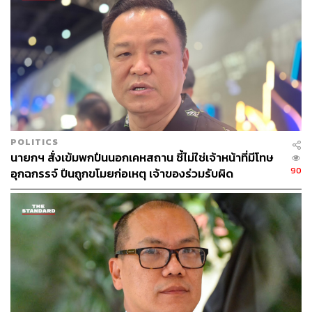
ให้ คตท. มีหน้าที่และอำนาจ ดังต่อไปนี้
เสนอแนะแนวทางและมาตรการในการประสานความ
ร่วมมือกับทุกภาคส่วน ทั้งหน่วยงานภาครัฐ ภาคเอกชน
ภาคประชาสังคม และประชาชน ในการแก้ไขปัญหา
การทุจริตต่อคณะรัฐมนตรี เพื่อให้การขับเคลื่อน
ยุทธศาสตร์ชาติการป้องกันและปราบปรามการทุจริตสู่
การปฏิบัติให้บังเกิดผลอย่างเป็นรูปธรรม และเพื่อยก
ระดับคะแนนดัชนีการรับรู้การทุจริตของประเทศไทย
POLITICS
นายกฯ สั่งเข้มพกปืนนอกเคหสถาน ชี้ไม่ใช่เจ้าหน้าที่มีโทษ
(Corruption Perceptions Index: CPI)
90
อุกฉกรรจ์ ปืนถูกขโมยก่อเหตุ เจ้าของร่วมรับผิด
ส่งเสริมและสนับสนุนการปรับเปลี่ยนวิธีการทำงานของ
ภาครัฐ รวมทั้งการอนุมัติ อนุญาต และการให้บริการ
ต่าง ๆ ของภาครัฐไปสู่ระบบดิจิทัล รวมทั้งเสนอแนะ
และติดตามการแก้ไขกฎหมายลำดับรองให้ทันสมัย
ขอให้เจ้าหน้าที่ของรัฐมาให้ข้อมูล ชี้แจง หรือส่ง
เอกสารหลักฐานต่อ คตท. เพื่อประกอบการพิจารณา
แต่งตั้งคณะอนุกรรมการหรือคณะทำงานตามความ
จำเป็น
ดำเนินการอื่น ๆ ตามที่นายกรัฐมนตรีหรือคณะ