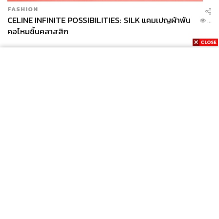
FASHION
CELINE INFINITE POSSIBILITIES: SILK แคมเปญผ้าพัน
...
คอไหมชิ้นคลาสสิก
News
Wealth
Pop
Podcast
Video
Now
Opinion
Careers
Events
Privacy
About
Contact
Policy
FOR
ADVERTISING
MEMBERSHIP