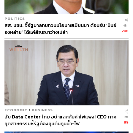
รัฐมนตรีมอบหมาย
POLITICS
ขอให้เจ้าหน้าที่ของรัฐมาให้ข้อมูล ชี้แจง หรือส่งหลักฐาน
สส. ปชน. จี้รัฐบาลทบทวนนโยบายเมียนมา ต้อนรับ ‘มินอ่
ตามที่ คตท. ร้องขอ ส่วนการเบิกจ่ายเบี้ยประชุมหรือค่าใช้
286
องหล่าย’ ได้แค่สัญญาว่างเปล่า
จ่ายอื่น ๆ ที่เกี่ยวข้องกับการบริหารจัดการที่จำเป็นต่อการ
ปฏิบัติงานของ คตท. และคณะอนุกรรมการหรือคณะทำงาน
ที่แต่งตั้งตามคำสั่งนี้ ให้เป็นไปตามพระราชกฤษฎีกาเบี้ย
ประชุมกรรมการ พ.ศ. 2547 หรือตามระเบียบของราชการ
แล้วแต่กรณี โดยให้เบิกจ่ายจากงบประมาณของสำนักงาน
ก.พ.ร. ทั้งนี้ ตั้งแต่บัดนี้เป็นต้นไป
TAGS:
สภาอุตสาหกรรมแห่งประเทศไทย
Corruption Perceptions Index
อนุทิน ชาญวีรกูล
คณะกรรมการร่วมภาคเอกชน 3 สถาบัน
ปกรณ์ นิลประพันธ์
นายกรัฐมนตรี
OECD
คณะรัฐมนตรี
องค์กรต่อต้านคอร์รัปชัน
ECONOMIC
/
BUSINESS
ฮับ Data Center ไทย อย่าแลกกับค่าไฟแพง! CEO ภาค
89
อุตสาหกรรมชี้รัฐต้องคุมต้นทุนน้ำ-ไฟ