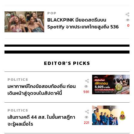
ลง - จีนแห่บุกตลาดเกิดใหม่
POP
BLACKPINK มียอดสตรีมบน
0
Spotify จากประเทศไทยสูงถึง 536
ล้านครั้ง ตลอด 10 ปีที่ผ่านมา
EDITOR'S PICKS
POLITICS
มหากาพย์โกงข้อสอบท้องถิ่น ก่อน
591
เดินหน้าสู่จุดจบในสัปดาห์นี้
POLITICS
เส้นทางคดี 44 สส. ในชั้นศาลฎีกา
221
จะรู้ผลเมื่อไร