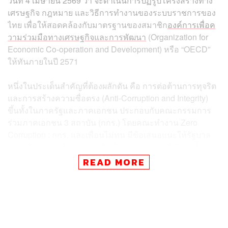
วันที่ 4 เมษายน 2569 ว่า จะดำเนินการปฏิรูปโครงสร้างทาง
เศรษฐกิจ กฎหมาย และวิธีการทำงานของระบบราชการของ
ไทย เพื่อให้สอดคล้องกับมาตรฐานของสมาชิก
องค์การเพื่อค
วามร่วมมือทางเศรษฐกิจและการพัฒนา
(Organization for
Economic Co-operation and Development) หรือ “OECD”
ให้ทันภายในปี 2571
หนึ่งในประเด็นสำคัญที่ต้องผลักดัน คือ การต่อต้านการทุจริต
และการสร้างความซื่อตรง (Anti-Corruption and Integrity)
ขึ้นทั้งในภาครัฐและภาคเอกชน ประกอบกับคณะกรรมการ
ร่วมภาคเอกชน 3 สถาบัน (กกร.) โดยคณะทำงาน Zero
Corruption : กกร. และเพื่อนไม่ทน มีข้อเสนอแนะให้รัฐบาล
ยกระดับการต่อต้านการทุจริตเป็นวาระแห่งชาติ มีการตั้ง
คณะกรรมการร่วมระหว่างภาครัฐและเอกชน เพื่อร่วมมือกัน
READ MORE
ต่อต้านการทุจริต ใช้เทคโนโลยีในการอนุมัติ อนุญาต และ
การให้บริการประชาชน
รวมทั้งแก้ไขกฎหมายลำดับรองเพื่อความโปร่งใส ลดขั้นตอน
และดุลพินิจโดยไม่จำเป็น อันเป็นประโยชน์ต่อการปิดกั้นและ