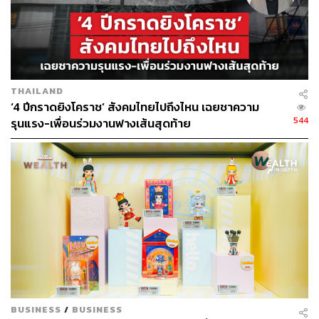
THAILAND
‘4 ปีกราดยิงโคราช’ สังคมไทยไปถึงไหน เฉยชาความ
544
รุนแรง-เพื่อนร่วมงานฟางเส้นสุดท้าย
BUSINESS
/
BUSINESS