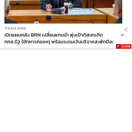
THAILAND
เปิดแผนหลัง BRN เปลี่ยนแกนนำ พุ่งเป้าดิสเครดิต
...
กกล.รัฐ ใช้ทหารก่อเหตุ พร้อมระดมเงินบริจาคสะพัดปีละ
2,000 ล้านบาท
News
Wealth
Pop
Podcast
Video
Now
Opinion
Careers
Events
Privacy
About
Contact
Policy
FOR