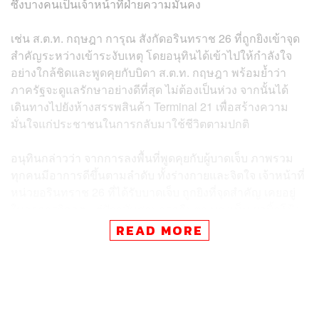
ซึ่งบางคนเป็นเจ้าหน้าที่ฝ่ายความมั่นคง
เช่น ส.ต.ท. กฤษฎา การุณ สังกัดอรินทราช 26 ที่ถูกยิงเข้าจุด
สำคัญระหว่างเข้าระงับเหตุ โดยอนุทินได้เข้าไปให้กำลังใจ
อย่างใกล้ชิดและพูดคุยกับบิดา ส.ต.ท. กฤษฎา พร้อมย้ำว่า
ภาครัฐจะดูแลรักษาอย่างดีที่สุด ไม่ต้องเป็นห่วง จากนั้นได้
เดินทางไปยังห้างสรรพสินค้า Terminal 21 เพื่อสร้างความ
มั่นใจแก่ประชาชนในการกลับมาใช้ชีวิตตามปกติ
อนุทินกล่าวว่า จากการลงพื้นที่พูดคุยกับผู้บาดเจ็บ ภาพรวม
ทุกคนมีอาการดีขึ้นตามลำดับ ทั้งร่างกายและจิตใจ เจ้าหน้าที่
หน่วยอรินทราช 26 ที่ได้รับบาดเจ็บ ถูกยิงที่จุดสำคัญ เคยอยู่
ในอาการวิกฤต แต่ปัจจุบันสามารถลืมตา มองเห็น ยกนิ้วโป้ง
และตอบสนองได้แล้ว แต่ไม่อยากให้เขาแค่ปลอดภัย แต่
READ MORE
ต้องการให้หายเป็นปกติ
สำหรับผู้บาดเจ็บที่ต้องอยู่ ICU ไม่ได้แปลว่าอาการวิกฤต แต่
ภาครัฐต้องการดูอาการอย่างใกล้ชิด การอยู่ห้อง ICU จะ
อำนวยความสะดวกให้แก่คนเจ็บและเจ้าหน้าที่ได้มากกว่า