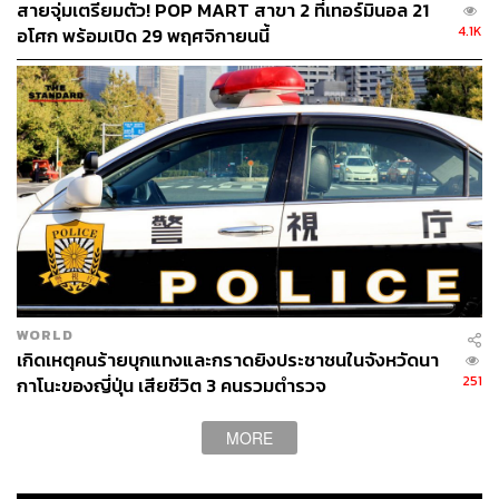
สายจุ่มเตรียมตัว! POP MART สาขา 2 ที่เทอร์มินอล 21
4.1K
อโศก พร้อมเปิด 29 พฤศจิกายนนี้
WORLD
เกิดเหตุคนร้ายบุกแทงและกราดยิงประชาชนในจังหวัดนา
251
กาโนะของญี่ปุ่น เสียชีวิต 3 คนรวมตำรวจ
MORE