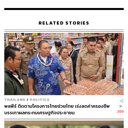
296
RELATED STORIES
ABOUT THE AUTHOR
THE STANDARD TEAM
กองบรรณาธิการ THE STANDARD
THAILAND
/
POLITICS
พลพีร์ ติดตามโครงการไทยช่วยไทย เร่งลดค่าครองชีพ
200
บรรเทาผลกระทบเศรษฐกิจประชาชน