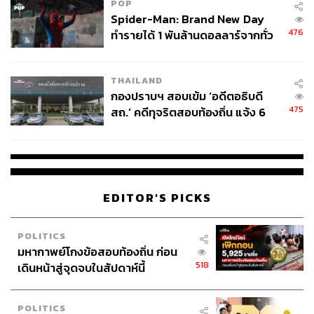
POP
Spider-Man: Brand New Day
476
ทำรายได้ 1 พันล้านดอลลาร์จากทั่ว
โลกภายใน 6 วัน
THAILAND
กองปราบฯ สอบเข้ม ‘อดีตอธิบดี
475
สถ.’ คดีทุจริตสอบท้องถิ่น แจ้ง 6
ข้อหาหนัก จ่อชง ป.ป.ช. 12 ส.ค. นี้
EDITOR'S PICKS
POLITICS
มหากาพย์โกงข้อสอบท้องถิ่น ก่อน
518
เดินหน้าสู่จุดจบในสัปดาห์นี้
POLITICS