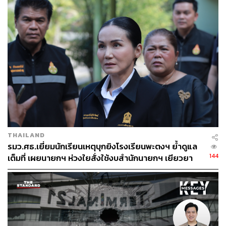
THAILAND
รมว.ศธ.เยี่ยมนักเรียนเหตุบุกยิงโรงเรียนพะตงฯ ย้ำดูแล
144
เต็มที่ เผยนายกฯ ห่วงใยสั่งใช้งบสำนักนายกฯ เยียวยา
ครอบครัว ผอ.ผู้เสียสละ