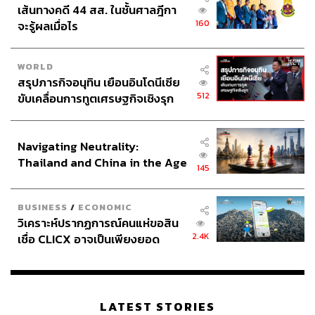
เส้นทางคดี 44 สส. ในชั้นศาลฎีกา
160
จะรู้ผลเมื่อไร
WORLD
สรุปภารกิจอนุทิน เยือนอินโดนีเซีย
512
ขับเคลื่อนการทูตเศรษฐกิจเชิงรุก
ประกาศหุ้นส่วนยุทธศาสตร์ไทย –
อินโดนีเซีย
Navigating Neutrality:
Thailand and China in the Age
145
of a New Global Order
BUSINESS
/
ECONOMIC
วิเคราะห์ปรากฏการณ์คนแห่ขอสิน
2.4K
เชื่อ CLICX อาจเป็นเพียงยอด
ภูเขาน้ำแข็ง ของปัญหาหนี้ครัว
เรือนไทยที่ถูกซุกไว้
LATEST STORIES