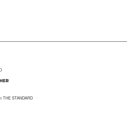
D
HER
าว THE STANDARD