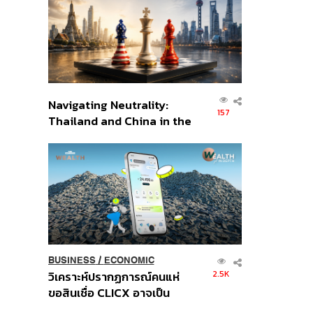
อินโดนีเซีย
Navigating Neutrality:
157
Thailand and China in the
Age of a New Global
Order
BUSINESS
/
ECONOMIC
2.5K
วิเคราะห์ปรากฏการณ์คนแห่
ขอสินเชื่อ CLICX อาจเป็น
เพียงยอดภูเขาน้ำแข็ง ของ