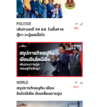
POLITICS
182
เส้นทางคดี 44 สส. ในชั้นศาล
ฎีกา จะรู้ผลเมื่อไร
WORLD
527
สรุปภารกิจอนุทิน เยือน
อินโดนีเซีย ขับเคลื่อนการทูต
เศรษฐกิจเชิงรุก ประกาศหุ้น
ส่วนยุทธศาสตร์ไทย –