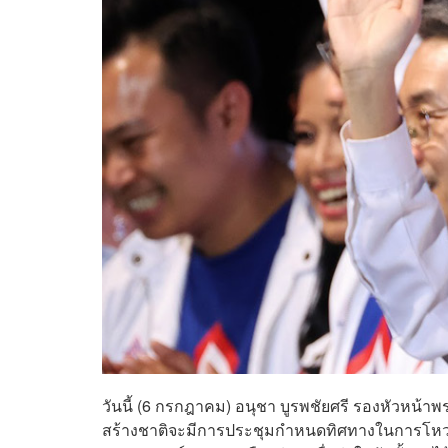
วันนี้ (6 กรกฎาคม) อนุชา บูรพชัยศรี รองหัวหน้
สร้างชาติจะมีการประชุมกำหนดทิศทางในการโหวต