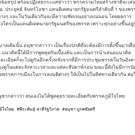
ได้ข้อสรุป พร้อมปฏิเสธกระแสข่าวว่า พรรครวมไทยสร้างชาติจะเส
ล.อ. ประยุทธ์ จันทร์โอชา แคนดิเดตนายกรัฐมนตรีลำดับที่ 1 ของพ
่มุมต่างๆ และในวันเดียวกันจะมีความชัดเจนอย่างแน่นอน โดยผลการ
่งใครเป็นแคนดิเดตนายกรัฐมนตรีของพรรค เพราะทุกอย่างขึ้นอยู่ก
ดิมนั้น อนุชากล่าวว่า เป็นเรื่องปกติที่จะต้องมีการตั้งขึ้นมาเพื่
 แนวคิดนี้ได้มีการพูดคุยกันเบื้องต้น และเป็นการนำเสนอแนวคิด
นรายละเอียดก็จะไปดูกันอีกครั้งหลังจากที่มีการประชุมพรรคในวันอังค
้องดูในแต่ละจังหวะเวลาและแต่ละสัปดาห์ก่อน ขณะนี้ยังไม่มีการนั
องพรรคการเมืองในการลงมติต่างๆ ให้เป็นไปในทิศทางเดียวกัน ต่
 อนุชากล่าวว่า ตนเองไม่ได้พูดคุยรายละเอียดกับพรรคภูมิใจไทย
มิใจไทย
พีระพันธุ์ สาลีรัฐวิภาค
อนุชา บูรพชัยศรี