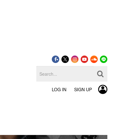
LOG IN
SIGN UP