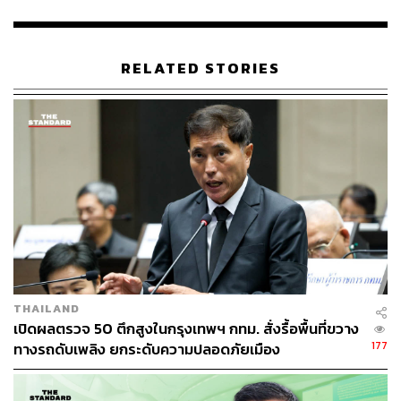
เคลื่อนเศรษฐกิจให้เดินหน้าต่อไปได้”
เมื่อถามว่าหากมีโอกาสเข้าไปเป็นผู้ว่าฯ จะจัดการปัญหา
RELATED STORIES
คอร์รัปชันอย่างไร อนุชา กล่าวว่า เรื่องนี้เป็นหนึ่งในนโยบาย
ของเรา คือ ทุกอย่างต้องตรวจสอบได้ แต่ตอนนี้หากไม่พูดถึง
ก็ไม่ได้ เพราะมีข้าราชการ กทม. หลายคนส่งสัญญาณมาถึง
ตนเกี่ยวกับเรื่องนี้
“จะบอกว่าไม่มีเลยก็คงเป็นไปไม่ได้ ตามที่หลายคนพูดกันมา
คำพูดที่เข้าใจง่ายคือ ‘ถ้าหัวไม่ส่าย หางก็ไม่กระดิก’ เขาบอก
เองว่า กทม. มีเรื่องแบบนี้เกิดขึ้น แต่การหาใบเสร็จเป็นไปไม่
ได้อยู่แล้ว เพราะผู้ที่หาประโยชน์และผู้สมประโยชน์ต่างมีวิธี
หลีกเลี่ยง เรื่องใบเสร็จจึงเป็นไปไม่ได้ที่จะหาได้ เพียงแต่ผู้
บริหาร ซึ่งตอนนี้หมดวาระไปแล้ว จะออกมาพูดความจริงเมื่อ
THAILAND
ไหร่ เพราะทุกคนก็เห็นกันอยู่ว่าเป็นอย่างไร”
เปิดผลตรวจ 50 ตึกสูงในกรุงเทพฯ กทม. สั่งรื้อพื้นที่ขวาง
177
ทางรถดับเพลิง ยกระดับความปลอดภัยเมือง
“จริง ๆ คน กทม. เขารู้กันหมดว่า ผู้ว่าฯ ที่เป็นอิสระจริงหรือไม่
หรือเป็นทีมเดียวกัน ไม่อยากพูดอะไรมากไปกว่านี้ เพราะ