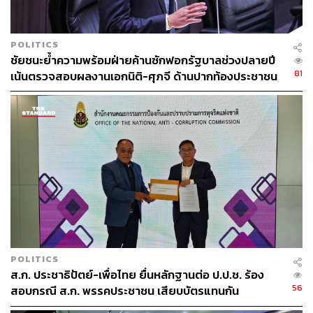
POLITICS
ชัยชนะย้ำความพร้อมฝ่ายค้านซักฟอกรัฐบาลช่วงปลายปี
81
เน้นตรวจสอบผลงานเอกนิติ-ศุภจี ด้านปากท้องประชาชน
POLITICS
ส.ก. ประชาธิปัตย์-เพื่อไทย ยื่นหลักฐานต่อ ป.ป.ช. ร้อง
56
สอบกรณี ส.ก. พรรคประชาชน เสียบบัตรแทนกัน