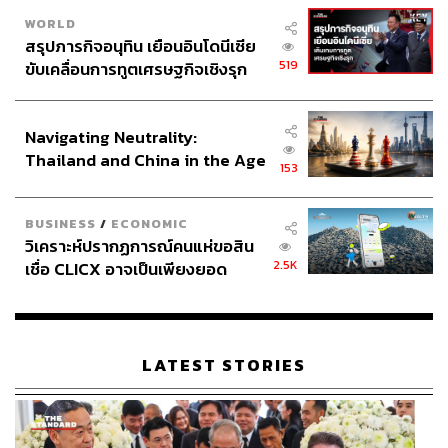
WORLD
สรุปภารกิจอนุทิน เยือนอินโดนีเซีย
519
ขับเคลื่อนการทูตเศรษฐกิจเชิงรุก
ประกาศหุ้นส่วนยุทธศาสตร์ไทย –
อินโดนีเซีย
Navigating Neutrality:
Thailand and China in the Age
153
of a New Global Order
BUSINESS
/
ECONOMIC
วิเคราะห์ปรากฏการณ์คนแห่ขอสิน
2.5K
เชื่อ CLICX อาจเป็นเพียงยอด
ภูเขาน้ำแข็ง ของปัญหาหนี้ครัว
เรือนไทยที่ถูกซุกไว้
LATEST STORIES