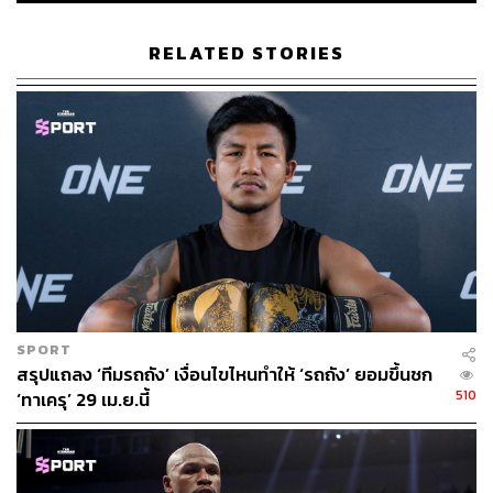
RELATED STORIES
210
ABOUT THE AUTHOR
ภูริช เลิศไพฑูรย์พันธ์
นักศึกษาฝึกงานกองข่าวกีฬา
SPORT
สรุปแถลง ‘ทีมรถถัง’ เงื่อนไขไหนทำให้ ‘รถถัง’ ยอมขึ้นชก
510
‘ทาเครุ’ 29 เม.ย.นี้