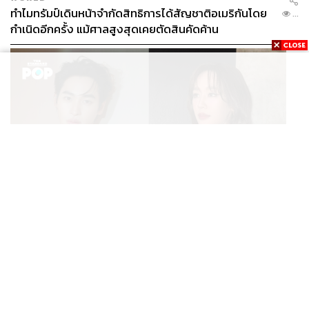
ทำไมทรัมป์เดินหน้าจำกัดสิทธิการได้สัญชาติอเมริกันโดย
...
กำเนิดอีกครั้ง แม้ศาลสูงสุดเคยตัดสินคัดค้าน
ENTERTAINMENT
เก้า นพเก้า และ พาย รินรดา เตรียมร่วมงานกันใน ‘รสกาล
...
Enchanted Taste In Time’