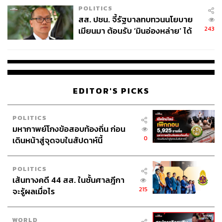
POLITICS
สส. ปชน. จี้รัฐบาลทบทวนนโยบาย
243
เมียนมา ต้อนรับ ‘มินอ่องหล่าย’ ได้
แค่สัญญาว่างเปล่า
EDITOR'S PICKS
POLITICS
มหากาพย์โกงข้อสอบท้องถิ่น ก่อน
0
เดินหน้าสู่จุดจบในสัปดาห์นี้
POLITICS
เส้นทางคดี 44 สส. ในชั้นศาลฎีกา
215
จะรู้ผลเมื่อไร
WORLD