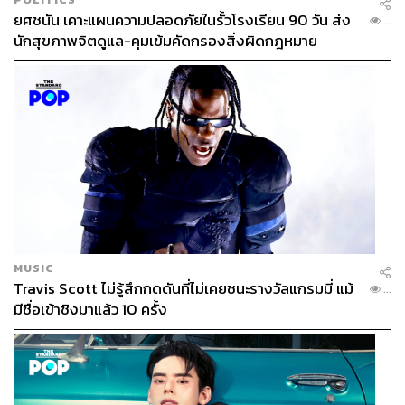
ยศชนัน เคาะแผนความปลอดภัยในรั้วโรงเรียน 90 วัน ส่ง
...
นักสุขภาพจิตดูแล-คุมเข้มคัดกรองสิ่งผิดกฎหมาย
MUSIC
Travis Scott ไม่รู้สึกกดดันที่ไม่เคยชนะรางวัลแกรมมี่ แม้
...
มีชื่อเข้าชิงมาแล้ว 10 ครั้ง