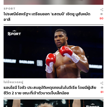
SPORT
ไปรษณีย์สหรัฐฯ เตรียมออก ‘แสตมป์’ เชิดชู มูฮัมหมัด
80
อาลี
ไม่มีหมวดหมู่
แอนโธนี โจชัว ประสบอุบัติเหตุรถชนในไนจีเรีย โดยมีผู้เสีย
81
ชีวิต 2 ราย ขณะที่เจ้าตัวบาดเจ็บเล็กน้อย