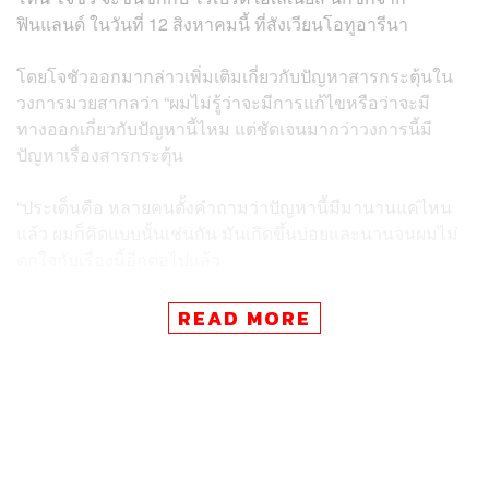
ฟินแลนด์ ในวันที่ 12 สิงหาคมนี้ ที่สังเวียนโอทูอารีนา
โดยโจชัวออกมากล่าวเพิ่มเติมเกี่ยวกับปัญหาสารกระตุ้นใน
วงการมวยสากลว่า “ผมไม่รู้ว่าจะมีการแก้ไขหรือว่าจะมี
ทางออกเกี่ยวกับปัญหานี้ไหม แต่ชัดเจนมากว่าวงการนี้มี
ปัญหาเรื่องสารกระตุ้น
“ประเด็นคือ หลายคนตั้งคำถามว่าปัญหานี้มีมานานแค่ไหน
แล้ว ผมก็คิดแบบนั้นเช่นกัน มันเกิดขึ้นบ่อยและนานจนผมไม่
ตกใจกับเรื่องนี้อีกต่อไปแล้ว
“การชกมวยไม่ใช่การชกเพื่อเข็มขัดแชมป์เพียงอย่างเดียว
READ MORE
เท่านั้น คุณชกเพื่อที่จะอยู่รอดจนจบอาชีพคุณด้วยอวัยวะครบ
32 มวยสากลเป็นกีฬาที่อันตรายมาก ถึงแม้ว่าเราจะมีการมี
การตรวจจับสารกระตุ้น แต่ก็มีหลายครั้งที่คนมองข้าม
ประเด็นสุขภาพไป” โจชัวเสริม
ทางด้าน เอ็ดดี เฮิร์น ประธานของ Matchroom Sport กล่าวว่า