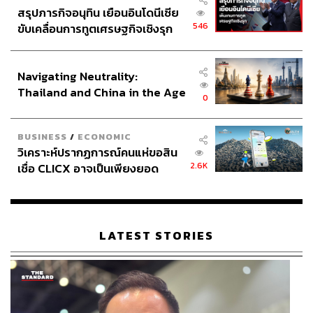
สรุปภารกิจอนุทิน เยือนอินโดนีเซีย
546
ขับเคลื่อนการทูตเศรษฐกิจเชิงรุก
ประกาศหุ้นส่วนยุทธศาสตร์ไทย –
อินโดนีเซีย
Navigating Neutrality:
Thailand and China in the Age
0
of a New Global Order
BUSINESS
/
ECONOMIC
วิเคราะห์ปรากฏการณ์คนแห่ขอสิน
2.6K
เชื่อ CLICX อาจเป็นเพียงยอด
ภูเขาน้ำแข็ง ของปัญหาหนี้ครัว
เรือนไทยที่ถูกซุกไว้
LATEST STORIES