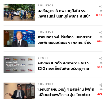
POLITICS
ผลชันสูตร 8 ศพ เหตุยิงใน รร.
0.9K
เทพศิรินทร์ นนทบุรี พบกระสุนเข้า
จุดสำคัญ ‘ศีรษะ-หน้าอก’ ครูถูกยิง
4 นัด จากระยะไกล
POLITICS
ศาลปกครองไม่รับฟ้อง ‘หมอสรณ’
684
ขอเพิกถอนมติสรรหา กสทช. ชี้ยัง
ไม่ใช่ผู้เดือดร้อนเสียหาย
SPORT
adidas เปิดตัว Adizero EVO SL
536
EXO คอลเล็กชันพิเศษรับฤดูกาล
College Football
POLITICS
‘เอกนิติ’ เผยเงินกู้ 4 แสนล้าน โฟกัส
295
เปลี่ยนผ่านพลังงาน ลุ้น ‘ไทยช่วย
ไทยพลัส’ เฟส 2 รอประเมินความ
เหมาะสม