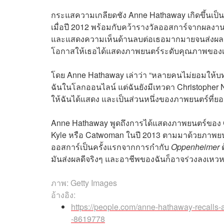
กระแสความเกลียดชัง Anne Hathaway เกิดขึ้นเป็นค
เมื่อปี 2012 พร้อมกับคว้ารางวัลออสการ์จากผลงานเรื่อ
และแสดงความเห็นด้านลบต่อเธอมากมายจนส่งผลกร
โอกาสให้เธอได้แสดงภาพยนตร์ระดับคุณภาพของ
โดย Anne Hathaway เล่าว่า “หลายคนไม่ยอมให้บท
ฉันในโลกออนไลน์ แต่ฉันยังมีเทวดา Christopher N
ให้ฉันได้แสดง และเป็นส่วนหนึ่งของภาพยนตร์ที่ยอดเยี
Anne Hathaway พูดถึงการได้แสดงภาพยนตร์ของ Chr
Kyle หรือ Catwoman ในปี 2013 ตามมาด้วยภาพยนต
ออสการ์เป็นครั้งแรกจากการกำกับ
Oppenheimer
ด
มันส่งผลดีจริงๆ และอาชีพของฉันก็อาจร่วงลงเหว
ภาพ: Getty Images
อ้างอิง:
https://people.com/anne-hathaway-recalls-a
-8619778