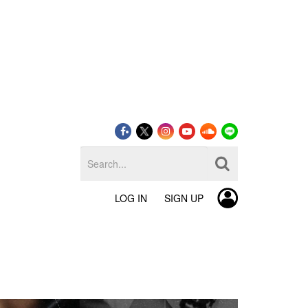
LOG IN
SIGN UP