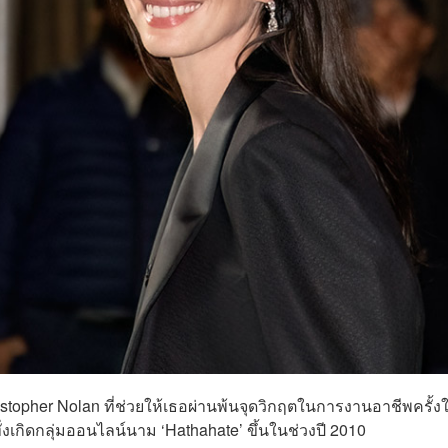
stopher Nolan ที่ช่วยให้เธอผ่านพ้นจุดวิกฤตในการงานอาชีพครั้ง
่งเกิดกลุ่มออนไลน์นาม ‘Hathahate’ ขึ้นในช่วงปี 2010