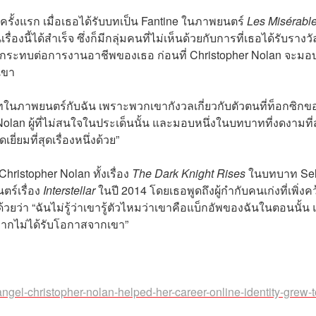
รั้งแรก เมื่อเธอได้รับบทเป็น Fantine ในภาพยนตร์
Les Misérabl
งนี้ได้สำเร็จ ซึ่งก็มีกลุ่มคนที่ไม่เห็นด้วยกับการที่เธอได้รับรางวัล
ะทบต่อการงานอาชีพของเธอ ก่อนที่ Christopher Nolan จะมอ
เขา
ในภาพยนตร์กับฉัน เพราะพวกเขากังวลเกี่ยวกับตัวตนที่ท็อกซิกข
olan ผู้ที่ไม่สนใจในประเด็นนั้น และมอบหนึ่งในบทบาทที่งดงามที่
่ยมที่สุดเรื่องหนึ่งด้วย”
istopher Nolan ทั้งเรื่อง
The Dark Knight Rises
ในบทบาท Sel
ร์เรื่อง
Interstellar
ในปี 2014 โดยเธอพูดถึงผู้กำกับคนเก่งที่เพิ่งคว
้วยว่า “ฉันไม่รู้ว่าเขารู้ตัวไหมว่าเขาคือแบ็กอัพของฉันในตอนนั้น 
หากไม่ได้รับโอกาสจากเขา”
ngel-christopher-nolan-helped-her-career-online-identity-grew-t