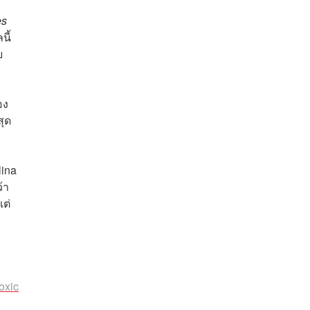
es
นี้
บ
อง
สุด
ina
้า
แต่
oxic