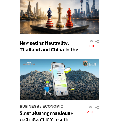
อินโดนีเซีย
Navigating Neutrality:
138
Thailand and China in the
Age of a New Global
Order
BUSINESS
/
ECONOMIC
2.3K
วิเคราะห์ปรากฏการณ์คนแห่
ขอสินเชื่อ CLICX อาจเป็น
เพียงยอดภูเขาน้ำแข็ง ของ