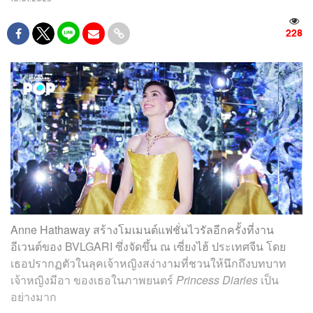
228
Anne Hathaway สร้างโมเมนต์แฟชั่นไวรัลอีกครั้งที่งาน
อีเวนต์ของ BVLGARI ซึ่งจัดขึ้น ณ เซี่ยงไฮ้ ประเทศจีน โดย
เธอปรากฏตัวในลุคเจ้าหญิงสง่างามที่ชวนให้นึกถึงบทบาท
เจ้าหญิงมีอา ของเธอในภาพยนตร์
Princess Diaries
เป็น
อย่างมาก