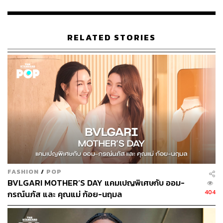
228
RELATED STORIES
ABOUT THE AUTHOR
พิมพ์ คำภีร์
นักเขียนกองบรรณาธิการคัลเจอร์ สำนักข่าว
THE STANDARD
FASHION
/
POP
BVLGARI MOTHER’S DAY แคมเปญพิเศษกับ ออม-
404
กรณ์นภัส และ คุณแม่ ก้อย-นฤมล