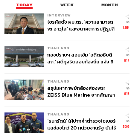
TODAY
WEEK
MONTH
INTERVIEW
ไขรหัสตั้ง ผบ.ตร. ‘ความสามารถ
1.8K
vs อาวุโส’ และอนาคตการปฏิรูปสี
กากี กับ พล.ต.อ. เอก อังสนานนท์
THAILAND
กองปราบฯ สอบเข้ม ‘อดีตอธิบดี
617
สถ.’ คดีทุจริตสอบท้องถิ่น แจ้ง 6
ข้อหาหนัก จ่อชง ป.ป.ช. 12 ส.ค. นี้
THAILAND
สรุปมหากาพย์กล้องส่องพระ
615
ZEISS Blue Marine จากสัญญา
ผลิต 8.3 ล้าน สู่ข้อพิพาท ‘มา
เวลล์ฯ’ ฟ้อง ‘โทน บางแค’ ผิดนัด
THAILAND
จ่ายหนี้-แอบระบุแบรนด์
‘ธนารัตน์’ ให้ปากคำตำรวจไซเบอร์
509
แฉช่องโหว่ 20 หน่วยงานรัฐ ยันไร้