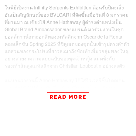
ในพิธีเปิดงาน Infinity Serpents Exhibition ต้อนรับปีมะเส็ง
อันเป็นสัญลักษณ์ของ BVLGARI ที่จัดขึ้นเมื่อวันที่ 8 มกราคม
ที่ผ่านมา ณ เซี่ยงไฮ้ Anne Hathaway ผู้ดำรงตำแหน่งเป็น
Global Brand Ambassador ของแบรนด์ มาร่วมงานในชุด
บอลล์กาวน์เกาะอกสีทองเมทัลลิกจาก Oscar de la Renta
คอลเล็กชัน Spring 2025 ที่ซิลูเอตของชุดนั้นเข้ารูปตรงลำตัว
แต่ส่วนของกระโปรงที่ยาวลงมาถึงข้อเท้าเพิ่มวอลุ่มพองใหญ่
อย่างสวยงามตามแบบฉบับของชุดเจ้าหญิง แมตชิ่งกับ
รองเท้าส้นสูงเมทัลลิกจาก Christian Louboutin อย่างลงตัว
แน่นอนว่างานนี้ Anne Hathaway ได้ใส่จิวเวลรีชิ้นโดดเด่น
จาก BVLGARI ด้วย นั่นคือสร้อยงูสีทองสุดไอคอนิกของ
แบรนด์ที่มาพร้อมกับเพชรพลอยหลากสีสัน เข้ากันกับต่างหู
READ MORE
สไตล์ Chunky ระยิบระยับของเธอ สำหรับลุคนี้ Anne
Hathaway เกล้าผมอย่างเรียบร้อย ยิ่งเพิ่มความโดดเด่นให้กับ
เมกอัพลุคโทนสีส้มอมชมพูและสร้อยคอของเธอได้เป็นอย่าง
ดี