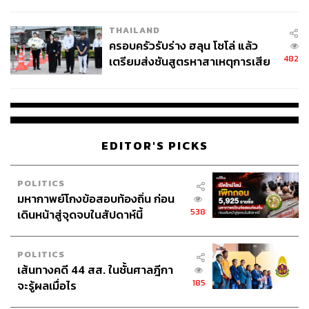
นัยทางการเมือง
THAILAND
ครอบครัวรับร่าง ฮลุน โซโล่ แล้ว
482
เตรียมส่งชันสูตรหาสาเหตุการเสีย
ชีวิต
EDITOR'S PICKS
POLITICS
มหากาพย์โกงข้อสอบท้องถิ่น ก่อน
538
เดินหน้าสู่จุดจบในสัปดาห์นี้
POLITICS
เส้นทางคดี 44 สส. ในชั้นศาลฎีกา
185
จะรู้ผลเมื่อไร