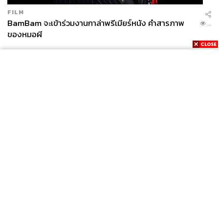
FILM
BamBam จะเข้าร่วมงานกาล่าพรีเมียร์หนัง คำสารภาพ
...
ของหมอผี
News
Wealth
Pop
Podcast
Video
Now
Opinion
Careers
Events
Privacy
About
Contact
Policy
FOR
ADVERTISING
MEMBERSHIP