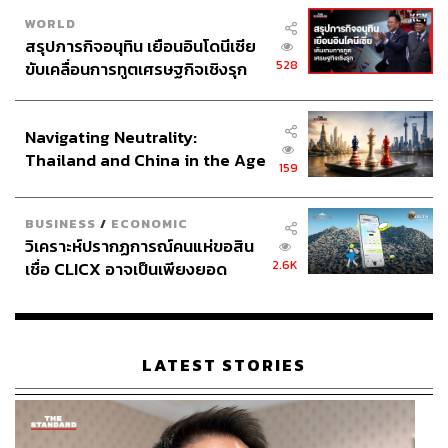
WORLD
สรุปภารกิจอนุทิน เยือนอินโดนีเซีย
528
ขับเคลื่อนการทูตเศรษฐกิจเชิงรุก
ประกาศหุ้นส่วนยุทธศาสตร์ไทย –
อินโดนีเซีย
Navigating Neutrality:
Thailand and China in the Age
159
of a New Global Order
BUSINESS
/
ECONOMIC
วิเคราะห์ปรากฏการณ์คนแห่ขอสิน
2.6K
เชื่อ CLICX อาจเป็นเพียงยอด
ภูเขาน้ำแข็ง ของปัญหาหนี้ครัว
เรือนไทยที่ถูกซุกไว้
LATEST STORIES