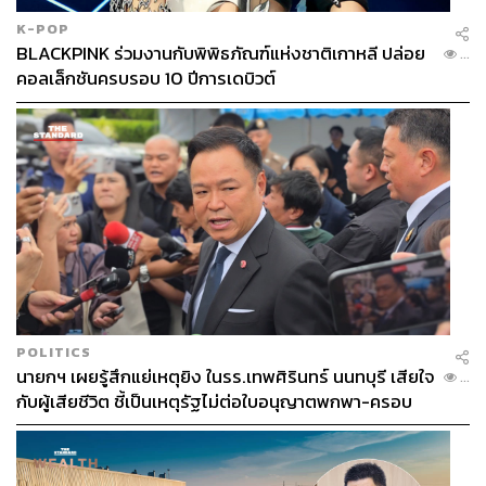
K-POP
BLACKPINK ร่วมงานกับพิพิธภัณฑ์แห่งชาติเกาหลี ปล่อย
...
คอลเล็กชันครบรอบ 10 ปีการเดบิวต์
POLITICS
นายกฯ เผยรู้สึกแย่เหตุยิง ในรร.เทพศิรินทร์ นนทบุรี เสียใจ
...
กับผู้เสียชีวิต ชี้เป็นเหตุรัฐไม่ต่อใบอนุญาตพกพา-ครอบ
ครองปืน