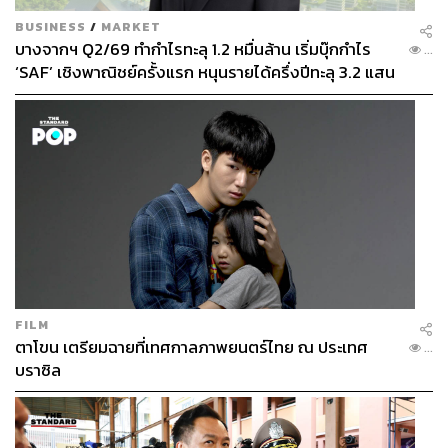
BUSINESS
/
MARKET
บางจากฯ Q2/69 ทำกำไรทะลุ 1.2 หมื่นล้าน เริ่มบุ๊กกำไร
...
‘SAF’ เชิงพาณิชย์ครั้งแรก หนุนรายได้ครึ่งปีทะลุ 3.2 แสน
ล้าน
FILM
ตาโขน เตรียมฉายที่เทศกาลภาพยนตร์ไทย ณ ประเทศ
...
บราซิล