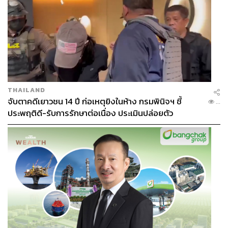
THAILAND
จับตาคดีเยาวชน 14 ปี ก่อเหตุยิงในห้าง กรมพินิจฯ ชี้
...
ประพฤติดี-รับการรักษาต่อเนื่อง ประเมินปล่อยตัว