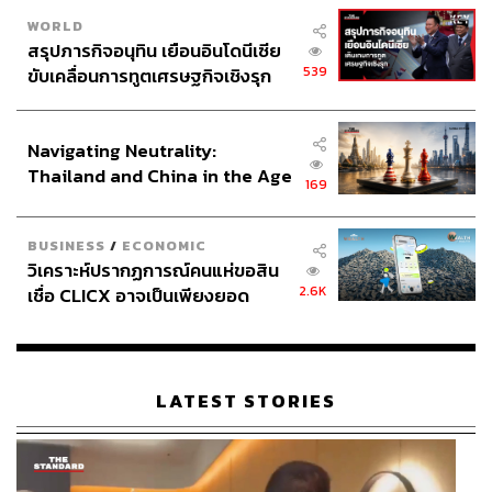
WORLD
สรุปภารกิจอนุทิน เยือนอินโดนีเซีย
539
ขับเคลื่อนการทูตเศรษฐกิจเชิงรุก
ประกาศหุ้นส่วนยุทธศาสตร์ไทย –
อินโดนีเซีย
Navigating Neutrality:
Thailand and China in the Age
169
of a New Global Order
BUSINESS
/
ECONOMIC
วิเคราะห์ปรากฏการณ์คนแห่ขอสิน
2.6K
เชื่อ CLICX อาจเป็นเพียงยอด
ภูเขาน้ำแข็ง ของปัญหาหนี้ครัว
เรือนไทยที่ถูกซุกไว้
LATEST STORIES