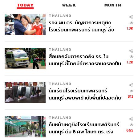
TODAY
WEEK
MONTH
THAILAND
รอง ผบ.ตร. บัญชาการเหตุยิง
1.3K
โรงเรียนเทพศิรินทร์ นนทบุรี สั่ง
ค้นหา 2 รอบยืนยันไร้คนติดค้าง พบ
ศพปู่-ย่าที่บ้านพักผู้ก่อเหตุ
THAILAND
สื่อนอกจับตากราดยิง รร. ใน
1.2K
นนทบุรี ชี้ไทยมีอัตราครอบครองปืน
สูงในระดับต้นของภูมิภาค
THAILAND
นักเรียนโรงเรียนเทพศิรินทร์
813
นนทบุรี อพยพเข้ายังพื้นที่ปลอดภัย
ชั่วคราว หลังเหตุใช้อาวุธปืนภายใน
โรงเรียนคลี่คลาย
THAILAND
คืบหน้าเหตุยิงโรงเรียนเทพศิรินทร์
665
นนทบุรี ดับ 6 ศพ โฆษก ตร. เร่ง