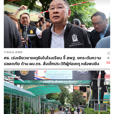
THAILAND
ศธ. เร่งเยียวยาเหตุยิงในโรงเรียน จี้ สพฐ. ยกระดับความ
112
ปลอดภัย ด้าน ผบ.ตร. สั่งเช็กประวัติผู้ก่อเหตุ หลังพบยิง
จุดตายแม่นยำ