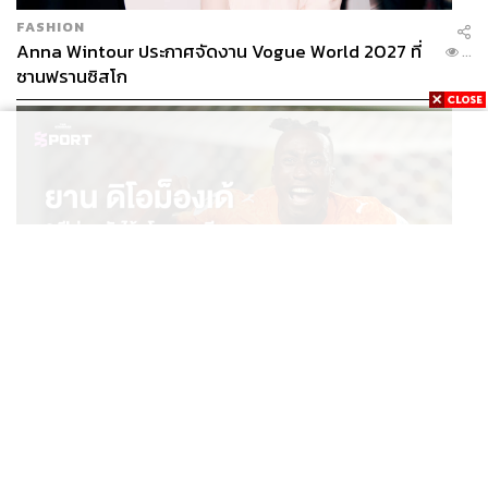
FASHION
Anna Wintour ประกาศจัดงาน Vogue World 2027 ที่
...
ซานฟรานซิสโก
SPORT
ยาน ดิโอม็องเด้ 2 ปีก่อนยังไร้สโมสรอาชีพ สู่นักเตะค่าตัว
...
125 ล้านยูโร กับคำสัญญาถึงน้องสาวผู้ล่วงลับ