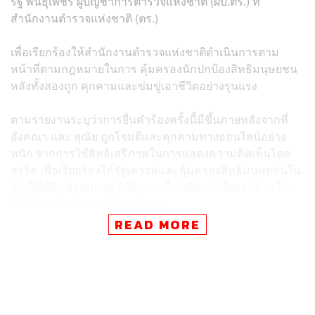
รัฐ พันธุ์เพ็ชร์ ผู้บัญชาการตำรวจแห่งชาติ (ผบ.ตร.) ที่
สำนักงานตำรวจแห่งชาติ (ตร.)
เพื่อเรียกร้องให้สำนักงานตำรวจแห่งชาติดำเนินการตาม
หน้าที่ตามกฎหมายในการ คุ้มครองนักปกป้องสิทธิมนุษยชน
หลังทั้งสองถูก คุกคามและข่มขู่เอาชีวิตอย่างรุนแรง
ตามรายงานระบุว่าการยื่นคำร้องครั้งนี้มีขึ้นภายหลังจากที่
อังคณา และ สุณัย ถูกโจมตีและคุกคามทางออนไลน์อย่าง
หนัก จากการใช้สิทธิเสรีภาพในการแสดงความคิดเห็นโดย
สุจริต เพื่อเรียกร้องให้รัฐเคารพและคุ้มครองสิทธิมนุษยชนใน
กรณีที่มีอินฟลูเอนเซอร์เปิดรถเครื่องเสียงส่งเสียงรบกวนใน
พื้นที่ขัดแย้งชายแดนไทย-กัมพูชา
READ MORE
กลุ่มผู้ยื่นคำร้องมีข้อเรียกร้องให้เจ้าหน้าที่ตำรวจดำเนินการ
ตามหน้าที่ที่มีในกฎหมายเพื่อ ยุติการคุกคามโดยทันที และ
นำตัวผู้กระทำผิดมาลงโทษตามกฎหมาย เพื่อเข้าสู่
กระบวนการยุติธรรม พร้อมกันนี้ ยังได้ขอให้สำนักงาน
ตำรวจแห่งชาติดำเนินการตามหน้าที่ตามกฎหมาย ในการ