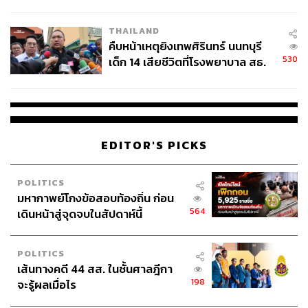
สอบปมขโมยปืนปู่ก่อเหตุ
THAILAND
คืบหน้าเหตุยิงเทพศิรินทร์ นนทบุรี
530
เด็ก 14 เสียชีวิตที่โรงพยาบาล สธ.
ยืนยันครูเสียชีวิต 5 ราย เจ็บ 22
ราย
EDITOR'S PICKS
POLITICS
มหากาพย์โกงข้อสอบท้องถิ่น ก่อน
564
เดินหน้าสู่จุดจบในสัปดาห์นี้
POLITICS
เส้นทางคดี 44 สส. ในชั้นศาลฎีกา
198
จะรู้ผลเมื่อไร