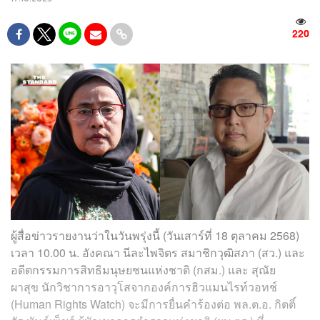
220
ผู้สื่อข่าวรายงานว่าในวันพรุ่งนี้ (วันเสาร์ที่ 18 ตุลาคม 2568)
เวลา 10.00 น. อังคณา นีละไพจิตร สมาชิกวุฒิสภา (สว.) และ
อดีตกรรมการสิทธิมนุษยชนแห่งชาติ (กสม.) และ สุณัย
ผาสุข นักวิชาการอาวุโสจากองค์การฮิวแมนไรท์วอทช์
(Human Rights Watch) จะมีการยื่นคำร้องต่อ พล.ต.อ. กิตติ์