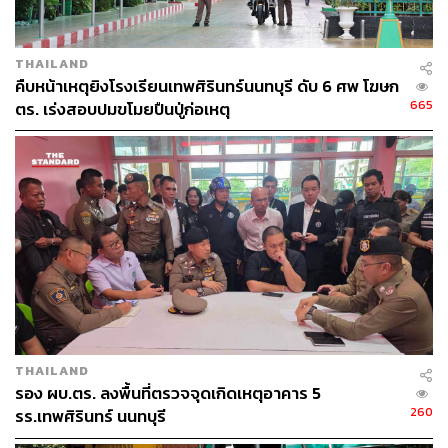
THAILAND
คืบหน้าเหตุยิงโรงเรียนเทพศิรินทร์นนทบุรี ดับ 6 ศพ โฆษก
665
ตร. เร่งสอบปมขโมยปืนปู่ก่อเหตุ
THAILAND
รอง ผบ.ตร. ลงพื้นที่ตรวจจุดเกิดเหตุอาคาร 5
260
รร.เทพศิรินทร์ นนทบุรี