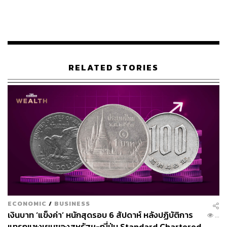
ภาพ:
JB Lacroix/WireImage
อ้างอิง:
https://people.com/angelina-jolie-i-dont-recognize-
my-country-freedom-of-speech-11814443
TAGS:
การเมือง
USA
Angelina Jolie
RELATED STORIES
LOADING...
ABOUT THE AUTHOR
พิมพ์ คำภีร์
นักเขียนกองบรรณาธิการคัลเจอร์ สำนักข่าว
THE STANDARD
ECONOMIC
/
BUSINESS
เงินบาท ‘แข็งค่า’ หนักสุดรอบ 6 สัปดาห์ หลังปฏิบัติการ
...
แทรกแซงเยนของสหรัฐฯ-ญี่ปุ่น Standard Chartered