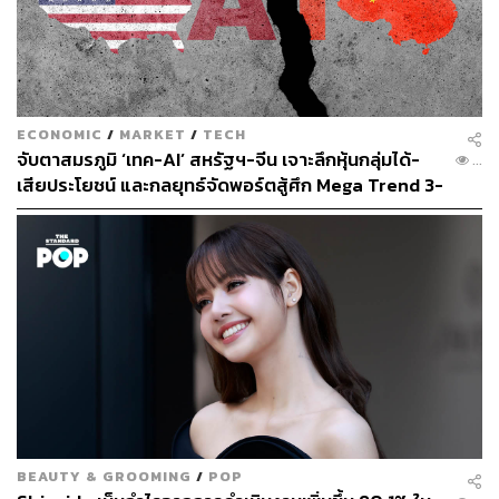
ECONOMIC
/
MARKET
/
TECH
จับตาสมรภูมิ ‘เทค-AI’ สหรัฐฯ-จีน เจาะลึกหุ้นกลุ่มได้-
...
เสียประโยชน์ และกลยุทธ์จัดพอร์ตสู้ศึก Mega Trend 3-
5 ปีข้างหน้า
BEAUTY & GROOMING
/
POP