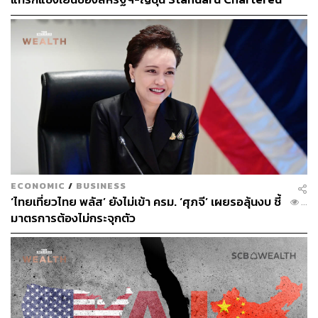
เปิดเป้าสิ้นปีนี้จ่อแข็งต่อแตะ 32.50 บาทต่อดอลลาร์
ECONOMIC
/
BUSINESS
‘ไทยเที่ยวไทย พลัส’ ยังไม่เข้า ครม. ‘ศุภจี’ เผยรอลุ้นงบ ชี้
...
มาตรการต้องไม่กระจุกตัว