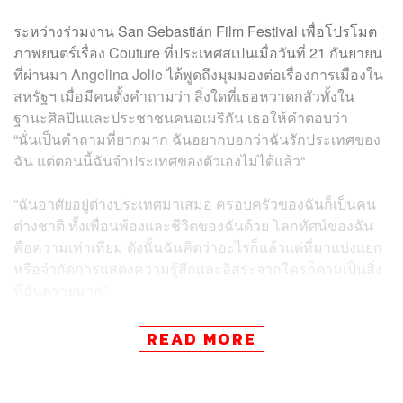
ระหว่างร่วมงาน San Sebastián Film Festival เพื่อโปรโมต
ภาพยนตร์เรื่อง Couture ที่ประเทศสเปนเมื่อวันที่ 21 กันยายน
ที่ผ่านมา Angelina Jolie ได้พูดถึงมุมมองต่อเรื่องการเมืองใน
สหรัฐฯ เมื่อมีคนตั้งคำถามว่า สิ่งใดที่เธอหวาดกลัวทั้งใน
ฐานะศิลปินและประชาชนคนอเมริกัน เธอให้คำตอบว่า
“นั่นเป็นคำถามที่ยากมาก ฉันอยากบอกว่าฉันรักประเทศของ
ฉัน แต่ตอนนี้ฉันจำประเทศของตัวเองไม่ได้แล้ว“
“ฉันอาศัยอยู่ต่างประเทศมาเสมอ ครอบครัวของฉันก็เป็นคน
ต่างชาติ ทั้งเพื่อนพ้องและชีวิตของฉันด้วย โลกทัศน์ของฉัน
คือความเท่าเทียม ดังนั้นฉันคิดว่าอะไรก็แล้วแต่ที่มาแบ่งแยก
หรือจำกัดการแสดงความรู้สึกและอิสระจากใครก็ตามเป็นสิ่ง
ที่อันตรายมาก”
Angelina Jolie กล่าวปิดท้ายว่า “ฉันว่าเวลานี้เราต้องจริงจัง
READ MORE
กับการระมัดระวังไม่ให้ตัวเองพูดอะไรสบายๆ เกินไป ฉะนั้น
ฉันก็จะระมัดระวังระหว่างโปรโมตหนัง แต่ก็เหมือนกับที่ทุก
คนเห็นกันอยู่ ตอนนี้เป็นช่วงเวลาอันหนักหนาและเรามีชีวิต