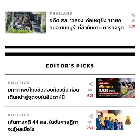
ผู้ใช้ถอดเปลี่ยนแบตเองได้ ก่อนกฎ
EU บังคับปีหน้า
THAILAND
อดีต สส. ‘ฉลอง’ ก่อเหตุยิง ‘นายก
520
อบจ.นนทบุรี’ ที่สำนักงาน ตำรวจรุด
ลงพื้นที่
EDITOR'S PICKS
POLITICS
มหากาพย์โกงข้อสอบท้องถิ่น ก่อน
621
เดินหน้าสู่จุดจบในสัปดาห์นี้
POLITICS
เส้นทางคดี 44 สส. ในชั้นศาลฎีกา
254
จะรู้ผลเมื่อไร