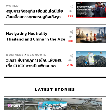
WORLD
สรุปภารกิจอนุทิน เยือนอินโดนีเซีย
565
ขับเคลื่อนการทูตเศรษฐกิจเชิงรุก
ประกาศหุ้นส่วนยุทธศาสตร์ไทย –
อินโดนีเซีย
Navigating Neutrality:
Thailand and China in the Age
208
of a New Global Order
BUSINESS
/
ECONOMIC
วิเคราะห์ปรากฏการณ์คนแห่ขอสิน
2.7K
เชื่อ CLICX อาจเป็นเพียงยอด
ภูเขาน้ำแข็ง ของปัญหาหนี้ครัว
เรือนไทยที่ถูกซุกไว้
LATEST STORIES