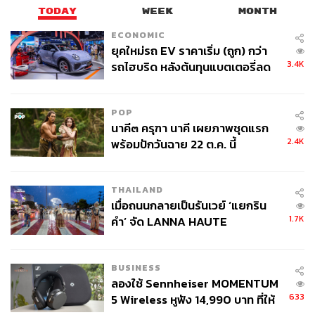
TODAY
WEEK
MONTH
ECONOMIC
ยุคใหม่รถ EV ราคาเริ่ม (ถูก) กว่า
3.4K
รถไฮบริด หลังต้นทุนแบตเตอรี่ลด
ลง - จีนแห่บุกตลาดเกิดใหม่
POP
นาคี๓ ครุฑา นาคี เผยภาพชุดแรก
2.4K
พร้อมปักวันฉาย 22 ต.ค. นี้
THAILAND
เมื่อถนนกลายเป็นรันเวย์ ‘แยกริน
1.7K
คำ’ จัด LANNA HAUTE
COUTURE กลางสายฝน
BUSINESS
ลองใช้ Sennheiser MOMENTUM
633
5 Wireless หูฟัง 14,990 บาท ที่ให้