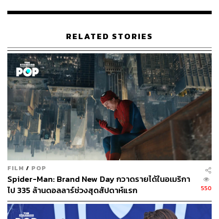
mma-stone-about-spider-man-no-way-home/
TAGS:
Andrew Garfield
Spider-Man: No Way Home
RELATED STORIES
ความสัมพันธ์
Emma Stone
2.2K
ABOUT THE AUTHOR
FILM
/
POP
Spider-Man: Brand New Day กวาดรายได้ในอเมริกา
พิมพ์ คำภีร์
550
ไป 335 ล้านดอลลาร์ช่วงสุดสัปดาห์แรก
นักเขียนกองบรรณาธิการคัลเจอร์ สำนักข่าว
THE STANDARD