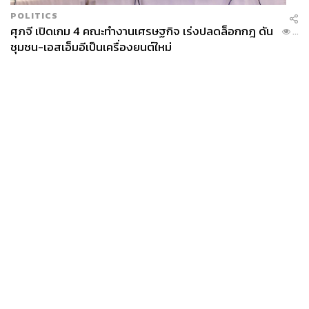
POLITICS
ศุภจี เปิดเกม 4 คณะทำงานเศรษฐกิจ เร่งปลดล็อกกฎ ดัน
...
ชุมชน-เอสเอ็มอีเป็นเครื่องยนต์ใหม่
News
Wealth
Pop
Podcast
Video
Now
Opinion
Careers
Events
Privacy
About
Contact
Policy
FOR
ADVERTISING
MEMBERSHIP