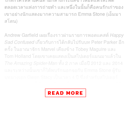
ตลอดเวลาแห่งการถ่ายทำ และหนึ่งในนั้นก็คือคนรักเก่าของ
เขาอย่างนักแสดงมากความสามารถ Emma Stone (เอ็มมา
สโตน)
Andrew Garfield เผยเรื่องราวผ่านรายการพอดแคสต์
Happy
Sad Confused
เกี่ยวกับการได้กลับไปรับบท Peter Parker อีก
ครั้ง ในอาณาจักร Marvel เคียงข้าง Tobey Maguire และ
Tom Holland โดยเขาเคยแสดงเป็นสไปเดอร์แมนมาแล้วใน
The Amazing Spider-Man
ทั้ง 2 ภาค เมื่อปี 2012 และ 2014
และระหว่างนั้นเขาก็ได้พบรักนอกจอกับ Emma Stone ผู้รับ
บทนางเอก Gwen Stacy เป็นเวลา 4 ปี ซึ่งสำหรับสไปเดอร์
แมนภาคล่าสุดนี้ Emma Stone ก็ถามเขามาตลอดว่าเขาได้
ไปมีส่วนร่วมจริงหรือไม่
READ MORE
“Emma ส่งข้อความมาหาผมไม่หยุดเลยครับ เธอถามว่า “เธอ
ได้อยู่ใน Spider-Man เรื่องใหม่หรือเปล่า” ผมได้แต่ตอบไปว่า
ผมไม่รู้ว่าเธอพูดเรื่องอะไรอยู่ แต่เธอตอบมาว่า “หุบปากนะ
บอกฉันมาเถอะ” ผมตอบไปว่าฉันไม่รู้เรื่องอะไรเลยจริงๆ ผม