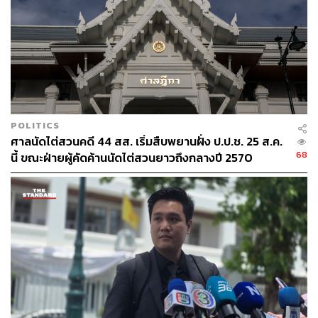
428
POLITICS
ศาลนัดไต่สวนคดี 44 สส. เริ่มสืบพยานฝั่ง ป.ป.ช. 25 ส.ค.
68
นี้ ขณะฝ่ายผู้คัดค้านนัดไต่สวนยาวถึงกลางปี 2570
ABOUT THE AUTHOR
THE STANDARD TEAM
กองบรรณาธิการ THE STANDARD
ABOUT THE PHOTOGRAPHER
ฐานิส สุดโต
บรรณาธิการภาพ ประจำสำนักข่าว THE
STANDARD