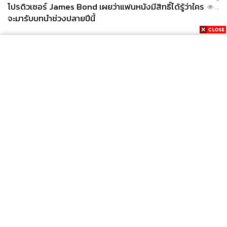
โปรดิวเซอร์ James Bond เผยว่าแฟนหนังมีสิทธิ์ได้รู้ว่าใคร
...
จะมารับบทนำช่วงปลายปีนี้
News
Wealth
Pop
Podcast
Video
Now
Opinion
Careers
Events
Privacy
About
Contact
Policy
FOR
ADVERTISING
MEMBERSHIP