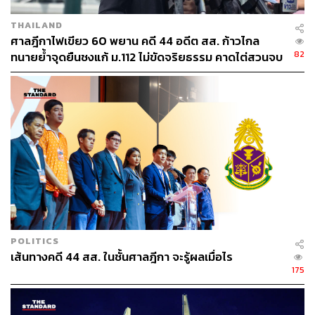
THAILAND
ศาลฎีกาไฟเขียว 60 พยาน คดี 44 อดีต สส. ก้าวไกล
82
ทนายย้ำจุดยืนชงแก้ ม.112 ไม่ขัดจริยธรรม คาดไต่สวนจบ
พฤษภาคมปี 2570
POLITICS
เส้นทางคดี 44 สส. ในชั้นศาลฎีกา จะรู้ผลเมื่อไร
175