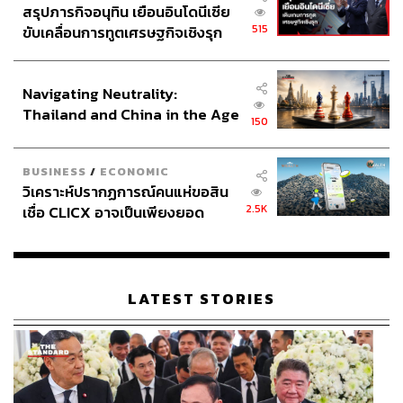
สรุปภารกิจอนุทิน เยือนอินโดนีเซีย
515
ขับเคลื่อนการทูตเศรษฐกิจเชิงรุก
ประกาศหุ้นส่วนยุทธศาสตร์ไทย –
อินโดนีเซีย
Navigating Neutrality:
Thailand and China in the Age
150
of a New Global Order
BUSINESS
/
ECONOMIC
วิเคราะห์ปรากฏการณ์คนแห่ขอสิน
2.5K
เชื่อ CLICX อาจเป็นเพียงยอด
ภูเขาน้ำแข็ง ของปัญหาหนี้ครัว
เรือนไทยที่ถูกซุกไว้
LATEST STORIES