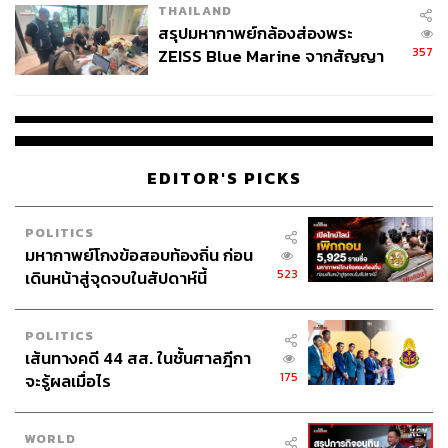
THAILAND
สรุปมหากาพย์กล้องส่องพระ
357
ZEISS Blue Marine จากสัญญา
ผลิต 8.3 ล้าน สู่ข้อพิพาท ‘มา
เวลล์ฯ’ ฟ้อง ‘โทน บางแค’ ผิดนัด
จ่ายหนี้-แอบระบุแบรนด์
EDITOR'S PICKS
POLITICS
มหากาพย์โกงข้อสอบท้องถิ่น ก่อน
523
เดินหน้าสู่จุดจบในสัปดาห์นี้
POLITICS
เส้นทางคดี 44 สส. ในชั้นศาลฎีกา
175
จะรู้ผลเมื่อไร
WORLD