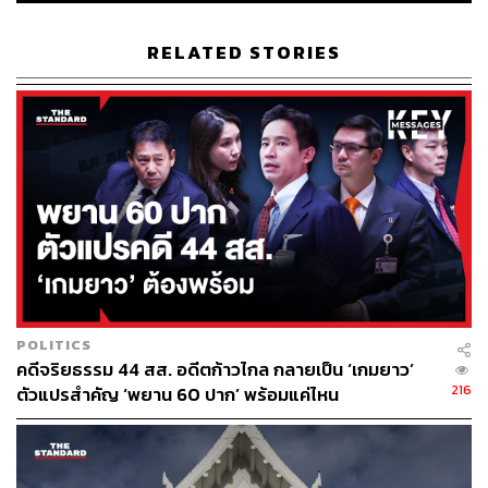
เป็นพรรคการเมือง เรามีฝ่ายนิติบัญญัติที่สามารถแก้ไข
กฎหมายล้าหลังให้ทันสมัย ที่ไม่เป็นธรรมให้เกิดความเป็น
RELATED STORIES
ธรรมขึ้นในยุคปัจจุบันได้
“มาตรา 112 ก็เป็นกฎหมายที่มีคนเขียนขึ้น ไม่ได้ลอยลงมา
จากฟ้า ในเมื่อคนเขียนขึ้น คนก็ต้องแก้ไขได้” กรุณพลกล่าว
เมื่อผู้สื่อข่าวถามย้ำว่า พรรคก้าวไกลได้มีการหารือในการ
เดินหน้ามาตรา 112 ว่าควรจะระมัดระวังเพิ่มขึ้นหรือไม่
กรุณพลกล่าวว่า จริงๆ ก็ต้องระมัดระวังมากขึ้น และต้องรอ
คำวินิจฉัยตัวเต็มของศาลรัฐธรรมนูญว่าเหตุใดจึงออกคำ
วินิจฉัยเช่นนี้ มีข้อกำหนดใดๆ หรือไม่ที่ต้องห้ามทำ ตอนนี้เรา
ก็ปฏิบัติตามคำสั่งของศาลรัฐธรรมนูญที่มีออกมาเบื้องต้น
POLITICS
ก่อน แต่ยืนยันว่าการพูดนอกสภาคือการอธิบายให้เห็นถึงการ
คดีจริยธรรม 44 สส. อดีตก้าวไกล กลายเป็น ‘เกมยาว’
แก้ไขกฎหมายทุกมาตราของประเทศนี้ ไม่ใช่การล้มล้าง
216
ตัวแปรสำคัญ ‘พยาน 60 ปาก’ พร้อมแค่ไหน
TAGS:
ม.112
การนิรโทษกรรม
พรรคก้าวไกล
คดีทางการเมือง
กรุณพล เทียนสุวรรณ
พ.ร.บ.นิรโทษกรรม