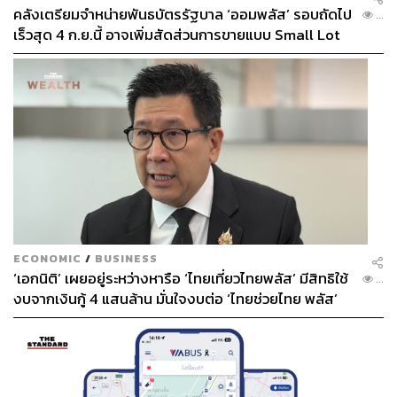
คลังเตรียมจำหน่ายพันธบัตรรัฐบาล ‘ออมพลัส’ รอบถัดไป
...
เร็วสุด 4 ก.ย.นี้ อาจเพิ่มสัดส่วนการขายแบบ Small Lot
First มากขึ้น
ECONOMIC
/
BUSINESS
‘เอกนิติ’ เผยอยู่ระหว่างหารือ ‘ไทยเที่ยวไทยพลัส’ มีสิทธิใช้
...
งบจากเงินกู้ 4 แสนล้าน มั่นใจงบต่อ ‘ไทยช่วยไทย พลัส’
เฟส 2 มีเพียงพอ