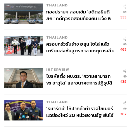
THAILAND
กองปราบฯ สอบเข้ม ‘อดีตอธิบดี
555
สถ.’ คดีทุจริตสอบท้องถิ่น แจ้ง 6
ข้อหาหนัก จ่อชง ป.ป.ช. 12 ส.ค. นี้
THAILAND
ครอบครัวรับร่าง ฮลุน โซโล่ แล้ว
465
เตรียมส่งชันสูตรหาสาเหตุการเสีย
ชีวิต
INTERVIEW
ไขรหัสตั้ง ผบ.ตร. ‘ความสามารถ
438
vs อาวุโส’ และอนาคตการปฏิรูปสี
กากี กับ พล.ต.อ. เอก อังสนานนท์
THAILAND
‘ธนารัตน์’ ให้ปากคำตำรวจไซเบอร์
362
แฉช่องโหว่ 20 หน่วยงานรัฐ ยันไร้
นัยทางการเมือง