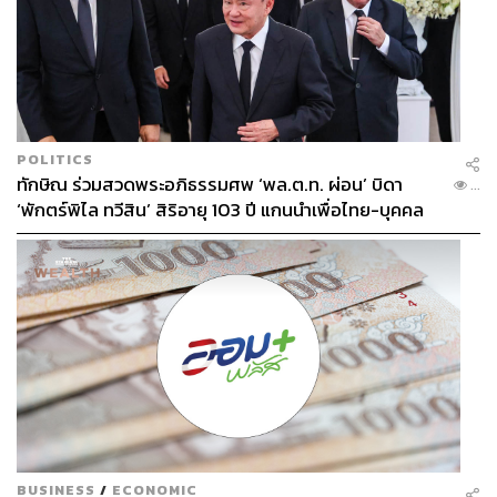
POLITICS
ทักษิณ ร่วมสวดพระอภิธรรมศพ ‘พล.ต.ท. ผ่อน’ บิดา
...
‘พักตร์พิไล ทวีสิน’ สิริอายุ 103 ปี แกนนำเพื่อไทย-บุคคล
หลากวงการร่วมอาลัย
BUSINESS
/
ECONOMIC