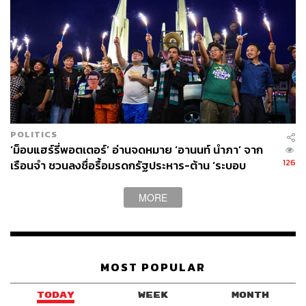
POLITICS
‘ม็อบแฮร์รี่พอตเตอร์’ อ่านจดหมาย ‘อานนท์ นำภา’ จาก
126
เรือนจำ ชวนลงชื่อรื้อมรดกรัฐประหาร-ต้าน ‘ระบอบ
สีน้ำเงิน’
MORE
MOST POPULAR
TODAY
WEEK
MONTH