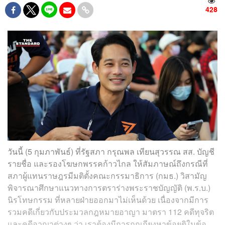
428
วันนี้ (5 กุมภาพันธ์) ที่รัฐสภา กรุณพล เทียนสุวรรณ สส. บัญชี
รายชื่อ และรองโฆษกพรรคก้าวไกล ให้สัมภาษณ์ถึงกรณีที่
สภาผู้แทนราษฎรมีมติตั้งคณะกรรมาธิการ (กมธ.) วิสามัญ
พิจารณาศึกษาแนวทางการตราร่างพระราชบัญญัติ (พ.ร.บ.)
นิรโทษกรรม ที่หลายฝ่ายออกมาไม่เห็นด้วย เนื่องจากมีการ
รวมคดีเกี่ยวกับประมวลกฎหมายอาญา มาตรา 112 คดีทุจริต
และคดีอาญาต่างๆ ว่า เราต้องมีการถกเถียงหาข้อยุติในข้อ