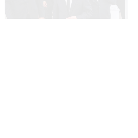
POLITICS
ทักษิณ ร่วมสวดพระอภิธรรมศพ ‘พล.ต.ท. ผ่อน’ บิดา
...
‘พักตร์พิไล ทวีสิน’ สิริอายุ 103 ปี แกนนำเพื่อไทย-บุคคล
หลากวงการร่วมอาลัย
ECONOMIC
/
BUSINESS
คลังเตรียมจำหน่ายพันธบัตรรัฐบาล ‘ออมพลัส’ รอบถัดไป
...
เร็วสุด 4 ก.ย.นี้ อาจเพิ่มสัดส่วนการขายแบบ Small Lot