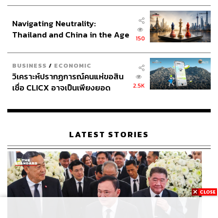
ประกาศหุ้นส่วนยุทธศาสตร์ไทย –
อินโดนีเซีย
Navigating Neutrality:
Thailand and China in the Age
150
of a New Global Order
BUSINESS
/
ECONOMIC
วิเคราะห์ปรากฏการณ์คนแห่ขอสิน
2.5K
เชื่อ CLICX อาจเป็นเพียงยอด
ภูเขาน้ำแข็ง ของปัญหาหนี้ครัว
เรือนไทยที่ถูกซุกไว้
LATEST STORIES