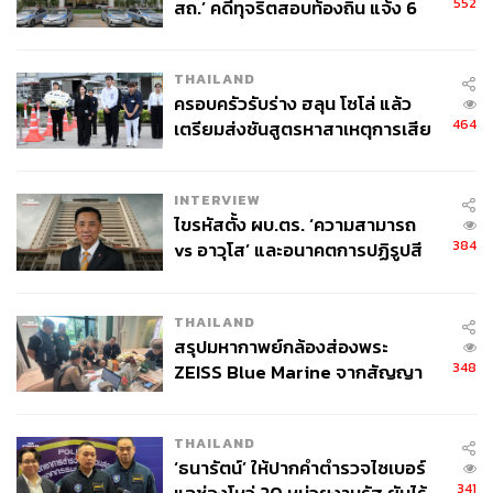
552
สถ.’ คดีทุจริตสอบท้องถิ่น แจ้ง 6
ข้อหาหนัก จ่อชง ป.ป.ช. 12 ส.ค. นี้
THAILAND
ครอบครัวรับร่าง ฮลุน โซโล่ แล้ว
464
เตรียมส่งชันสูตรหาสาเหตุการเสีย
ชีวิต
INTERVIEW
ไขรหัสตั้ง ผบ.ตร. ‘ความสามารถ
384
vs อาวุโส’ และอนาคตการปฏิรูปสี
กากี กับ พล.ต.อ. เอก อังสนานนท์
THAILAND
สรุปมหากาพย์กล้องส่องพระ
348
ZEISS Blue Marine จากสัญญา
ผลิต 8.3 ล้าน สู่ข้อพิพาท ‘มา
เวลล์ฯ’ ฟ้อง ‘โทน บางแค’ ผิดนัด
THAILAND
จ่ายหนี้-แอบระบุแบรนด์
‘ธนารัตน์’ ให้ปากคำตำรวจไซเบอร์
341