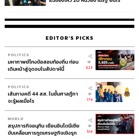
แฉช่องโหว่ 20 หน่วยงานรัฐ ยันไร้
นัยทางการเมือง
EDITOR'S PICKS
POLITICS
มหากาพย์โกงข้อสอบท้องถิ่น ก่อน
523
เดินหน้าสู่จุดจบในสัปดาห์นี้
POLITICS
เส้นทางคดี 44 สส. ในชั้นศาลฎีกา
174
จะรู้ผลเมื่อไร
WORLD
สรุปภารกิจอนุทิน เยือนอินโดนีเซีย
514
ขับเคลื่อนการทูตเศรษฐกิจเชิงรุก