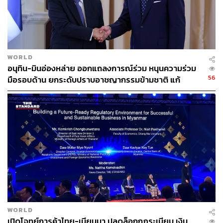
WORLD
อนุทิน-มินอ่องหล่าย ออกแถลงการณ์ร่วม หนุนความร่วม
56
มือรอบด้าน ยกระดับปราบอาชญากรรมข้ามชาติ แก้
ปัญหาหมอกควัน-มลพิษทางน้ำ
WORLD
เปิดโจทย์การค้าไทย-เมียนมา ปลดล็อกกฎระเบียบ เงิน