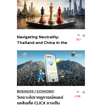
อินโดนีเซีย
Navigating Neutrality:
157
Thailand and China in the
Age of a New Global
Order
BUSINESS
/
ECONOMIC
2.5K
วิเคราะห์ปรากฏการณ์คนแห่
ขอสินเชื่อ CLICX อาจเป็น
เพียงยอดภูเขาน้ำแข็ง ของ