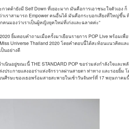
กวดด้ายังมี Self Down ที่เยอะมาก มันคือการเอาชนะใจตัวเอง ก็
่าเราสามารถ Empower คนอื่นได้ มันคือกระบอกเสียงที่ใหญ่ขึ้น ที
ทุกคนมองว่าเราเป็นผู้หญิงยุคใหม่ที่เก่งและฉลาดค่ะ”
2020 ยิ้มตอบคำถามเมื่อครั้งมาเยือนรายการ POP Live พร้อมเพื่
ีม Miss Universe Thailand 2020 โดยคำตอบนี้ได้สะท้อนแนวคิดแล
ป็นอย่างดี
งดำเนินอยู่ขณะนี้ THE STANDARD POP ขอร่วมส่งกำลังใจและพลั
ได้เปล่งประกายแสงออร่าแห่งจักรวาลผ่านสายตา ท่าทาง และรอยยิ้ม 
ลงบนศีรษะของเธอพร้อมสายสะพายในเช้าวันจันทร์ที่ 17 พฤษภาคมนี