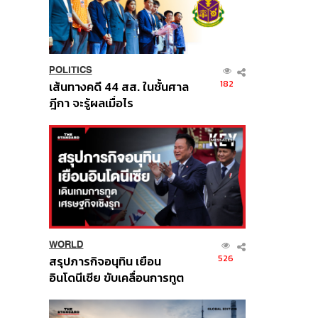
POLITICS
182
เส้นทางคดี 44 สส. ในชั้นศาล
ฎีกา จะรู้ผลเมื่อไร
WORLD
526
สรุปภารกิจอนุทิน เยือน
อินโดนีเซีย ขับเคลื่อนการทูต
เศรษฐกิจเชิงรุก ประกาศหุ้น
ส่วนยุทธศาสตร์ไทย –