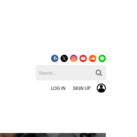
LOG IN
SIGN UP