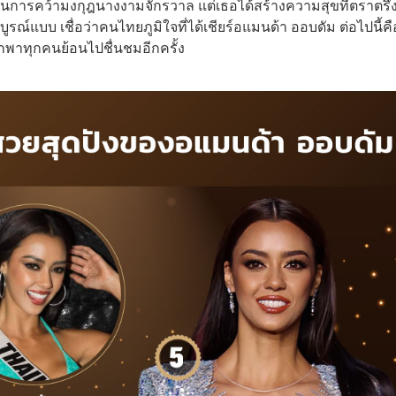
นการคว้ามงกุฎนางงามจักรวาล แต่เธอได้สร้างความสุขที่ตราตรึ
์แบบ เชื่อว่าคนไทยภูมิใจที่ได้เชียร์อแมนด้า ออบดัม ต่อไปนี้คื
กพาทุกคนย้อนไปชื่นชมอีกครั้ง