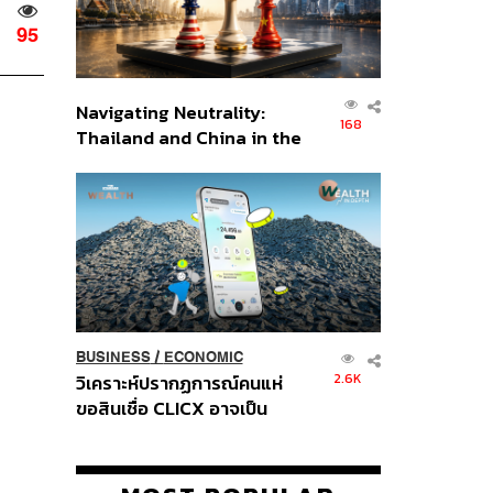
95
Navigating Neutrality:
168
Thailand and China in the
Age of a New Global
Order
BUSINESS
/
ECONOMIC
2.6K
วิเคราะห์ปรากฏการณ์คนแห่
ขอสินเชื่อ CLICX อาจเป็น
เพียงยอดภูเขาน้ำแข็ง ของ
ปัญหาหนี้ครัวเรือนไทยที่ถูกซุก
ไว้