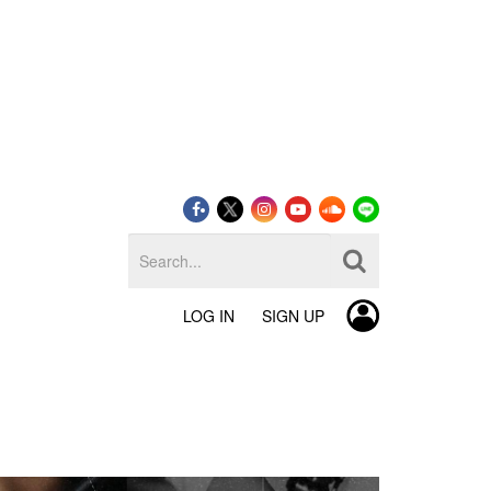
LOG IN
SIGN UP