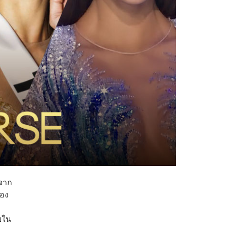
มจาก
้อง
ยใน