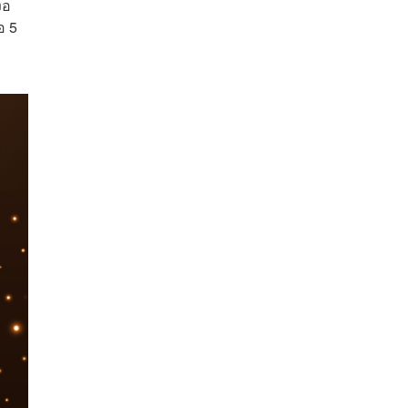
งอ
อ 5