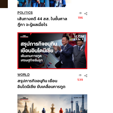
POLITICS
196
เส้นทางคดี 44 สส. ในชั้นศาล
ฎีกา จะรู้ผลเมื่อไร
WORLD
539
สรุปภารกิจอนุทิน เยือน
อินโดนีเซีย ขับเคลื่อนการทูต
เศรษฐกิจเชิงรุก ประกาศหุ้น
ส่วนยุทธศาสตร์ไทย –
อินโดนีเซีย