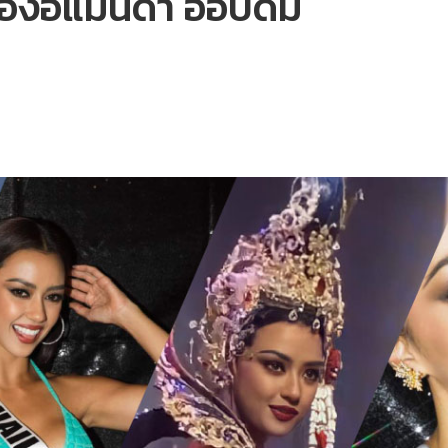
ของอแมนด้า ออบดัม