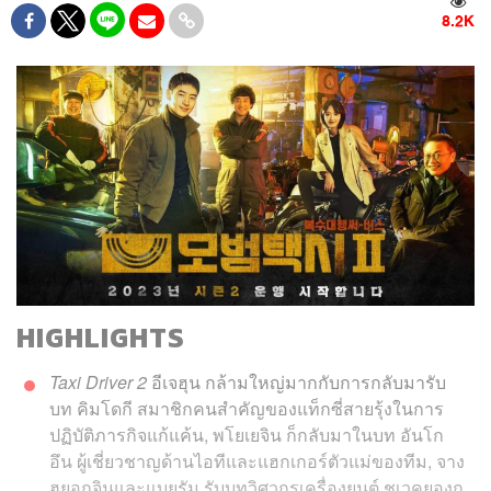
8.2K
HIGHLIGHTS
Taxi Driver 2
อีเจฮุน กล้ามใหญ่มากกับการกลับมารับ
บท คิมโดกี สมาชิกคนสำคัญของแท็กซี่สายรุ้งในการ
ปฏิบัติภารกิจแก้แค้น, พโยเยจิน ก็กลับมาในบท อันโก
อึน ผู้เชี่ยวชาญด้านไอทีและแฮกเกอร์ตัวแม่ของทีม, จาง
ฮยอกจินและแบยูรัม รับบทวิศวกรเครื่องยนต์ ชเวคยองกู