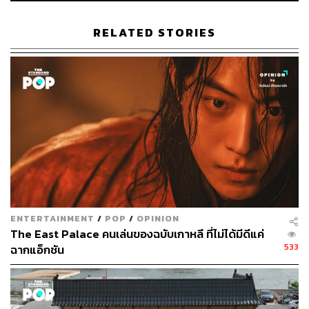
บทวิศวกรเครื่องยนต์ ชเวคยองกู และพัคจินอน ร่วมด้วย คิ
มอึยซอง ในบทจางซองชอล เจ้าของบริษัทแท็กซี่สายรุ้ง คนดี
RELATED STORIES
คนเดิม
ตัวละครที่หายไป และตัวละครใหม่เสริมทัพ
สำหรับอัยการคังฮานา ที่รับบทโดย อีซม จะไม่ได้มาร่วมทีม
ใน
Taxi Driver 2
ซึ่งทางทีมสร้างได้เพิ่มตัวละครใหม่ที่ชื่อ
อน
ฮาจุน มาเป็นคน
ขับแท็กซี่น้องใหม่ของทีม โดยได้
ชินแจฮา ที่
กำลังรุ่งจากผลงาน
Crash Course in Romance
มารับหน้าที่
นี้ และเป็นเคมีใหม่ที่สดใสไปได้ดีกับรุ่นพี่คิมโดกีอย่างแน่นอน
อันโกอึน ย้ายงานไปเป็นตำรวจ?
อันโกอึน สาวนักแฮ็กไปเริ่มงานใหม่เป็นตำรวจ ซึ่งในช่วงเปิด
ENTERTAINMENT
/
POP
/
OPINION
อีพีแรกๆ คงมีการย้อนเหตุการณ์ให้ได้รู้กันว่า เหตุใดเธอจึงไป
The East Palace คนเล่นของฉบับเกาหลี ที่ไม่ได้มีดีแค่
สวมเครื่องแบบตำรวจ และเธอจะกลับมาร่วมทีมแท็กซี่สายรุ้ง
533
ฉากแอ็กชัน
อีกครั้งหรือไม่
รถแท็กซี่ใน Taxi Driver 2 รุ่นไหน แบรนด์อะไร?