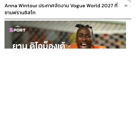
Anna Wintour ประกาศจัดงาน Vogue World 2027 ที่
...
ซานฟรานซิสโก
8.2K
ABOUT THE AUTHOR
เจิมสิริ เหลืองศุภภรณ์
นักสังเกตการณ์วงการบันเทิงไทยและต่าง
ประเทศ เชื่อว่าคัลเจอร์คือสิ่งที่หล่อหลอมให้
SPORT
คนในยุคสมัยหนึ่งเติบโตขึ้นมา และมีส่วนใน
ยาน ดิโอม็องเด้ 2 ปีก่อนยังไร้สโมสรอาชีพ สู่นักเตะค่าตัว
การขับเคลื่อนเปลี่ยนแปลงสังคมได้ ปัจจุบัน
...
กำลังสนใจวัฒนธรรมบันเทิงเกาหลี
125 ล้านยูโร กับคำสัญญาถึงน้องสาวผู้ล่วงลับ