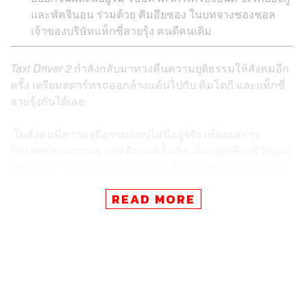
และพัคจินอน ร่วมด้วย คิมอึยซอง ในบทจางซองชอล
เจ้าของบริษัทแท็กซี่สายรุ้ง คนดีคนเดิม
Taxi Driver 2
กำลังกลับมาทวงคืนความยุติธรรมให้สังคมอีก
ครั้ง เตรียมสตาร์ทรถออกล้างแค้นไปกับ คิมโดกี และแท็กซี่
สายรุ้งกันได้เลย
“ในสังคมที่ความยุติธรรมแทบไม่มีอยู่จริง เพียงแค่การ
โทรศัพท์ขอความช่วยเหลือแค่ครั้งเดียวก็อาจเปลี่ยนชีวิตคุณ
ไปตลอดกาล” บริการแท็กซี่รับแก้แค้นจึงเป็นหัวใจหลักของซี
รีส์
Taxi Driver
ที่ในตอนนี้กำลังออกอากาศซีซัน 2 แล้ว โดย
READ MORE
ยังคงทีมนักแสดงหลักชุดเดิม และเพิ่มเติมด้วยตัวละครใหม่ๆ
มาให้เราได้ลุ้นไปกับการทวงความยุติธรรมที่กฎหมายส่อง
แสงไปไม่ถึง!