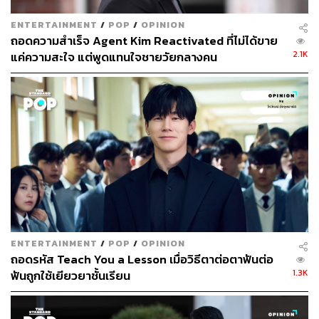
ช่วยแก้แค้นแทนลูกค้าหรือเหยื่อที่ไม่ได้รับความยุติธรรมจาก
ENTERTAINMENT
/
POP
/
OPINION
กฎหมาย
ถอดความสำเร็จ Agent Kim Reactivated ที่ไม่ได้ขาย
2.1K
แค่ความสะใจ แต่พูดแทนใจชายวัยกลางคน
การแก้แค้นที่จะเดือดกว่าเดิมใน Taxi Driver 2
ทางทีมสร้างซีรีส์
Taxi Driver 2
ให้สัมภาษณ์ว่า ในซีซัน 2 จะ
เต็มไปด้วยความโหดและเดือดกว่าเดิม โดยมีการอัปเกรดรถ
แท็กซี่ให้เหมาะกับฉากแอ็กชัน รวมถึงการร่วมงานกับผู้กำกับ
ศิลป์ ยุนแดวอน จากภาพยนตร์
Escape from Mogadishu
มา
ออกแบบฉากแอ็กชัน รวมถึงท่าทางการต่อสู้ที่ตื่นตาตื่นใจ
กว่าเดิม
ENTERTAINMENT
/
POP
/
OPINION
ถอดรหัส Teach You a Lesson เมื่อวิธีตาต่อตาฟันต่อ
1.3K
ฟันถูกใช้เยียวยาชั้นเรียน