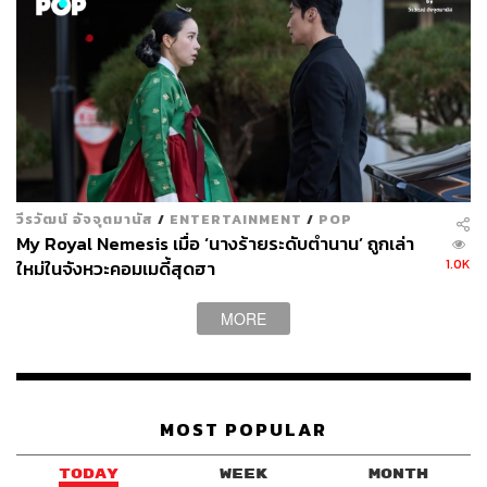
วีรวัฒน์ อัจจุตมานัส
/
ENTERTAINMENT
/
POP
My Royal Nemesis เมื่อ ‘นางร้ายระดับตำนาน’ ถูกเล่า
1.0K
ใหม่ในจังหวะคอมเมดี้สุดฮา
MORE
MOST POPULAR
เรื่องราวใน
Taxi Driver 2
จะเล่าถึงเหตุการณ์หลังจากซีซัน
TODAY
WEEK
MONTH
แรก เมื่อ คิมโดกี ถูกขังในเรือนจำ และเตรียมพร้อมร่างกาย