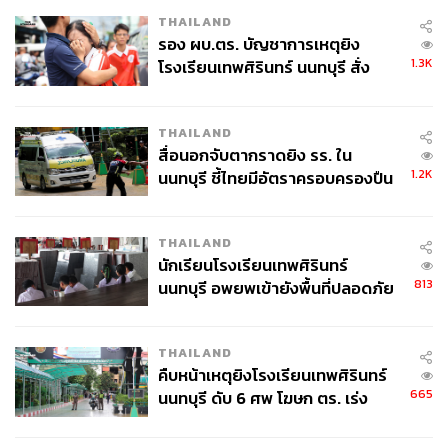
และจิตใจเพื่อกลับมาทำหน้าที่แท็กซี่ทวงคืนความแค้นอีก
THAILAND
ครั้ง ส่วนซีอีโอ Rainbow Taxi ยังคงเดินหน้าทำงานในสาย
รอง ผบ.ตร. บัญชาการเหตุยิง
งานที่เขาคุ้นเคย และยังรอคอยวันที่ทีมงานของเขากลับมา
1.3K
โรงเรียนเทพศิรินทร์ นนทบุรี สั่ง
รวมตัวกันอีกครั้ง
ค้นหา 2 รอบยืนยันไร้คนติดค้าง พบ
ศพปู่-ย่าที่บ้านพักผู้ก่อเหตุ
THAILAND
สื่อนอกจับตากราดยิง รร. ใน
ทำความรู้จักนักแสดงในซีรีส์ Taxi Driver 2
1.2K
นนทบุรี ชี้ไทยมีอัตราครอบครองปืน
สูงในระดับต้นของภูมิภาค
คิมโดกี (รับบทโดย อีเจฮุน)
อดีตเจ้าหน้าที่หน่วยรบพิเศษ ที่ปัจจุบันผันตัวมาเป็นคนขับรถ
THAILAND
แท็กซี่ของบริษัท Rainbow Taxi ที่มีเอกลักษณ์เฉพาะตัว และ
นักเรียนโรงเรียนเทพศิรินทร์
813
สัญชาตญาณเฉียบคม รวมถึงทักษะการเคลื่อนไหวร่างกายที่
นนทบุรี อพยพเข้ายังพื้นที่ปลอดภัย
ชั่วคราว หลังเหตุใช้อาวุธปืนภายใน
คล่องแคล่ว
โรงเรียนคลี่คลาย
THAILAND
อันโกอึน (รับบทโดย พโยเยจิน)
คืบหน้าเหตุยิงโรงเรียนเทพศิรินทร์
แฮกเกอร์สาวที่ทำงานเป็น ‘หู’ และ ‘ตา’ ให้กับบริษัท
665
นนทบุรี ดับ 6 ศพ โฆษก ตร. เร่ง
Rainbow Taxi มีความเชี่ยวชาญในการค้นหาและเปิดเผย
สอบปมขโมยปืนปู่ก่อเหตุ
ข้อมูลส่วนตัวของคนอื่น สามารถใช้อุปกรณ์ดิจิทัลทั้งหมดได้