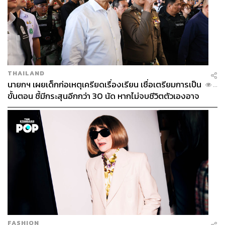
Taxi Driver 2
เขียนบทโดย โอซังโฮ กำกับโดย อีดัน นำแสดง
โดย อีเจฮุน, คิมอึยซอง, พโยเยจิน, จางฮยอกจิน, แบยูรัม, ชิน
แจฮา มีทั้งหมด 16 เอพิโสด ออกอากาศทาง SBS ทุกคืนวัน
THAILAND
ศุกร์และเสาร์ เริ่มอีพีแรกวันที่ 17 กุมภาพันธ์ 2566 ซับไตเติล
นายกฯ เผยเด็กก่อเหตุเครียดเรื่องเรียน เชื่อเตรียมการเป็น
...
ภาษาไทยรับชมได้ทาง
Viu
Thailand
ขั้นตอน ชี้มีกระสุนอีกกว่า 30 นัด หากไม่จบชีวิตตัวเองอาจ
สูญเสียเพิ่ม
ตัวอย่างซีรีส์
Taxi Driver 2
https://www.youtube.com/watch?v=8UGne0li-jQ
ภาพ: SBS
TAGS:
K-Series
Viu Thailand
ซีรีส์เกาหลี
นักแสดงเกาหลี
Oh Sang-Ho
Lee Je-hoon
Taxi Driver 2
FASHION