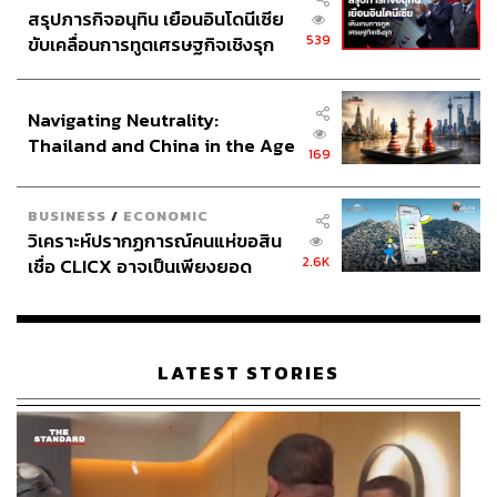
สรุปภารกิจอนุทิน เยือนอินโดนีเซีย
539
ขับเคลื่อนการทูตเศรษฐกิจเชิงรุก
ประกาศหุ้นส่วนยุทธศาสตร์ไทย –
อินโดนีเซีย
Navigating Neutrality:
Thailand and China in the Age
169
of a New Global Order
BUSINESS
/
ECONOMIC
วิเคราะห์ปรากฏการณ์คนแห่ขอสิน
2.6K
เชื่อ CLICX อาจเป็นเพียงยอด
ภูเขาน้ำแข็ง ของปัญหาหนี้ครัว
เรือนไทยที่ถูกซุกไว้
จางซองชอล (รับบทโดย คิมอึยซอง)
LATEST STORIES
ซีอีโอของบริษัท Rainbow Taxi หัวหน้าฝ่ายปฏิบัติการลงโทษ
ผู้ที่ใช้ประโยชน์จากจุดบอดของกระบวนการยุติธรรม
ชเวคยองกู และพัคจินอน (รับบทโดย จางฮยอกจินและแบยู
รัม)