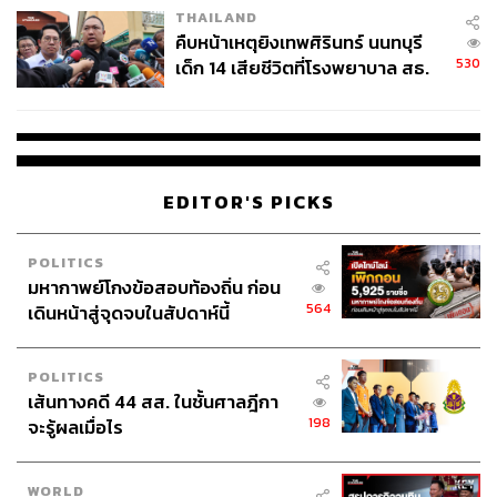
อย่างคล่องแคล่ว ไม่ว่าจะเป็นกล้องวงจรปิด สมาร์ทโฟน หรือ
THAILAND
คอมพิวเตอร์
คืบหน้าเหตุยิงเทพศิรินทร์ นนทบุรี
โกอึน มีบุคลิกที่ดูเหมือนจะเย็นชา แต่ก็ฉลาดเอามากๆ จนเรา
530
เด็ก 14 เสียชีวิตที่โรงพยาบาล สธ.
ได้รู้ในช่วงครึ่งหลังของซีซันแรกว่า เธอเองก็มีบาดแผลทาง
ยืนยันครูเสียชีวิต 5 ราย เจ็บ 22
ใจจากการไม่ได้รับความยุติธรรมเช่นกัน พโยเยจิน ผู้รับบท
ราย
อันโกอึน เล่าให้ฟังว่า เธอใส่ใจเรื่องน้ำเสียงและท่าทาง เพื่อ
ทำให้ตัวละครอันโกอึนดูเข้มแข็งมากยิ่งขึ้นในซีซัน 2
EDITOR'S PICKS
POLITICS
มหากาพย์โกงข้อสอบท้องถิ่น ก่อน
564
เดินหน้าสู่จุดจบในสัปดาห์นี้
POLITICS
เส้นทางคดี 44 สส. ในชั้นศาลฎีกา
198
จะรู้ผลเมื่อไร
WORLD