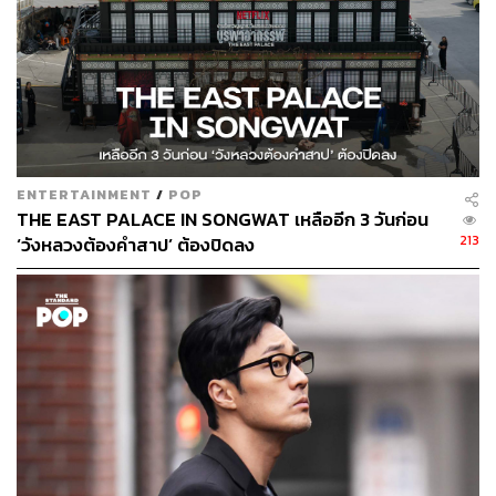
Taxi Driver 2
เปิดตัวโปสเตอร์แรกด้วยภาพรถแท็กซี่สีดำ
Hyundai Dynasty ที่ใช้ในการถ่ายทำซีซัน 1 เช่นเคย แต่ที่น่า
สนใจก็คือ ในซีซัน 2 จะมีการใช้รถยนต์รุ่น Hyundai
Genesis ร่วมด้วย (Hyundai Dynasty เป็นรถยนต์ในปี 1996
และ Hyundai Genesis เป็นรถยนต์ในปี 2008)
นักเขียนคนเดิมที่กลับมาใหม่
ENTERTAINMENT
/
POP
Taxi Driver
ในซีซันแรก ถ้ายังจำกันได้นับตั้งแต่อีพี 11-16 ได้
THE EAST PALACE IN SONGWAT เหลืออีก 3 วันก่อน
มีการเปลี่ยนตัวนักเขียนบท จากนักเขียนโอซังโฮ ไปเป็นนัก
213
‘วังหลวงต้องคำสาป’ ต้องปิดลง
เขียนอีจีฮยอน เนื่องจากความคิดเห็นที่แตกต่างกัน แต่ถึง
อย่างนั้นก็ไม่ได้สร้างผลกระทบให้กับเรื่องราว ทั้งยังทำเรตติ้ง
ทั่วประเทศได้สูงสุด 16% ซึ่งในซีรีส์
Taxi Driver
2 นักเขียนโอ
ซังโฮจะเป็นนักเขียนหลักตลอดซีซัน
ส่วนต่อขยายจากเว็บตูนสู่ซีรีส์
Taxi Driver
สร้างจากเว็บตูนที่มีชื่อว่า 모범택시 (โมบอมเท็
กชี) ผลงานของนักเขียนคาร์ลอส และนักวาดอีแจจิน เล่าเรื่อง
ราวของบริการแท็กซี่ลึกลับจากบริษัท Rainbow Taxi ที่จะ