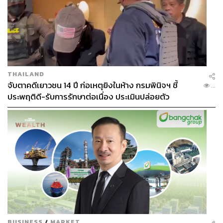
รับบทวิศวกรเครื่องยนต์ ผู้สร้างอุปกรณ์อัจฉริยะภายในแท็กซี่
เพื่อภารกิจแก้แค้น ฉากหน้าเขาสองคนทำงานเป็นฝ่ายซ่อม
บำรุงประจำบริษัทแท็กซี่
อนฮาจุน (รับบทโดย ชินแจฮา)
คนขับแท็กซี่น้องใหม่ของทีมแท็กซี่สายรุ้ง โดยคาแรกเตอร์
THAILAND
ตัวละครอยู่ในโทนสดใส ออกซุ่มซ่ามบ้างในบางครั้ง ซึ่งตรง
จับตาคดีเยาวชน 14 ปี ก่อเหตุยิงในห้าง กรมพินิจฯ ชี้
...
กันข้ามอย่างสิ้นเชิงกับคิมโดกี
ประพฤติดี-รับการรักษาต่อเนื่อง ประเมินปล่อยตัว
อิมบ๊กจา (รับบทโดย ชิมซูยอง)
มาดามอิม หรือ อิมบ๊กจา เป็นตัวละครสีสันสุดๆ จาก
Taxi
Driver
ซีซันแรก โดยในซีซันสองมาดามก็ยังคงมาเป็นหนึ่งใน
ตัวละครขโมยซีนเช่นเคย เพียงแต่ตอนนี้ยังไม่เปิดเผยว่า
มาดามจะมาพร้อมแผนการร้ายๆ อะไรให้คิมโดกีต้องจัดการ
อีกครั้ง
BUSINESS
/
MARKET