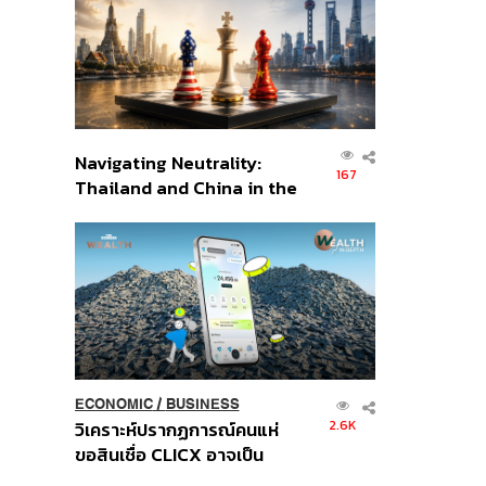
อินโดนีเซีย
Navigating Neutrality:
167
Thailand and China in the
Age of a New Global
Order
ECONOMIC
/
BUSINESS
2.6K
วิเคราะห์ปรากฏการณ์คนแห่
ขอสินเชื่อ CLICX อาจเป็น
เพียงยอดภูเขาน้ำแข็ง ของ