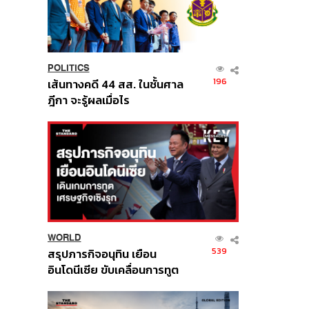
POLITICS
196
เส้นทางคดี 44 สส. ในชั้นศาล
ฎีกา จะรู้ผลเมื่อไร
WORLD
539
สรุปภารกิจอนุทิน เยือน
อินโดนีเซีย ขับเคลื่อนการทูต
เศรษฐกิจเชิงรุก ประกาศหุ้น
ส่วนยุทธศาสตร์ไทย –