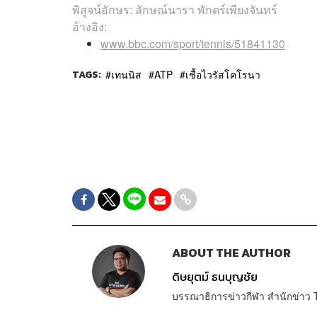
พิสูจน์อักษร: ลักษณ์นารา พักตร์เพียงจันทร์
อ้างอิง:
www.bbc.com/sport/tennis/51841130
TAGS:
เทนนิส
ATP
เชื้อไวรัสโคโรนา
ABOUT THE AUTHOR
ดิษยุตม์ ธนบุญชัย
บรรณาธิการข่าวกีฬา สำนักข่า