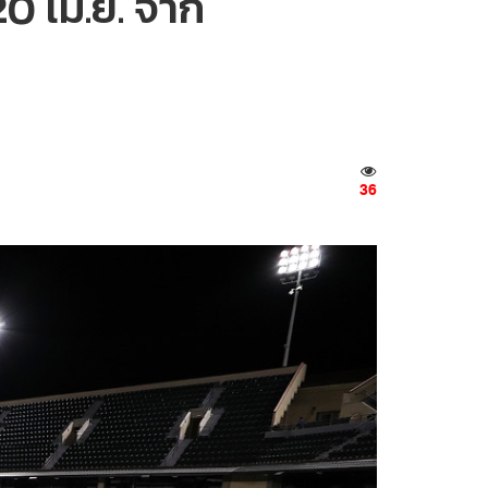
0 เม.ย. จาก
36